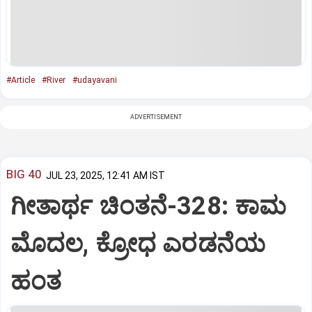
#Article
#River
#udayavani
ADVERTISEMENT
BIG 40
JUL 23, 2025, 12:41 AM IST
ಗೀತಾರ್ಥ ಚಿಂತನೆ-328: ಕಾಮ
ಮೊದಲ, ಕ್ರೋಧ ಎರಡನೆಯ
ಹಂತ