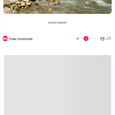
ADVERTISEMENT
ಅ
ಅ
TEAM UDAYAVANI