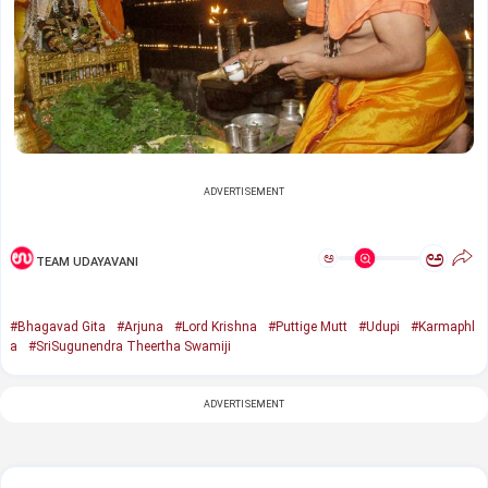
ADVERTISEMENT
ಅ
ಅ
TEAM UDAYAVANI
#Bhagavad Gita
#Arjuna
#Lord Krishna
#Puttige Mutt
#Udupi
#Karmaphl
a
#SriSugunendra Theertha Swamiji
ADVERTISEMENT