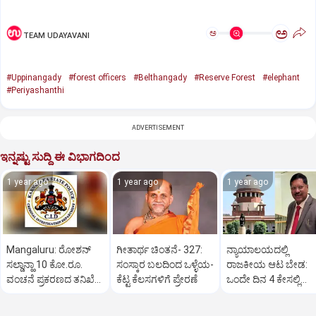
ಅ
ಅ
TEAM UDAYAVANI
#Uppinangady
#forest officers
#Belthangady
#Reserve Forest
#elephant
#Periyashanthi
ADVERTISEMENT
ಇನ್ನಷ್ಟು ಸುದ್ದಿ ಈ ವಿಭಾಗದಿಂದ
1 year ago
1 year ago
1 year ago
Mangaluru: ರೋಶನ್‌
ಗೀತಾರ್ಥ ಚಿಂತನೆ- 327:
ನ್ಯಾಯಾಲಯದಲ್ಲಿ
ಸಲ್ಡಾನ್ಹಾ 10 ಕೋ.ರೂ.
ಸಂಸ್ಕಾರ ಬಲದಿಂದ ಒಳ್ಳೆಯ-
ರಾಜಕೀಯ ಆಟ ಬೇಡ:
ವಂಚನೆ ಪ್ರಕರಣದ ತನಿಖೆ
ಕೆಟ್ಟ ಕೆಲಸಗಳಿಗೆ ಪ್ರೇರಣೆ
ಒಂದೇ ದಿನ 4 ಕೇಸಲ್ಲಿ
ಸಿಐಡಿಗೆ ವರ್ಗ
ಸುಪ್ರೀಂಕೋರ್ಟ್‌ ಅಭಿಮ