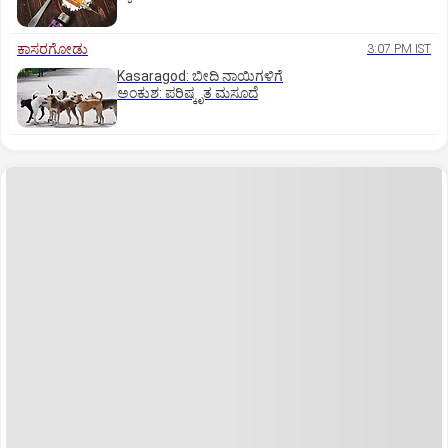
ಕಾಸರಗೋಡು
3:07 PM IST
Kasaragod: ಬೀದಿ ನಾಯಿಗಳಿಗೆ
ಅಂಕುಶ: ಪರಿಷ್ಕೃತ ಮಸೂದೆ