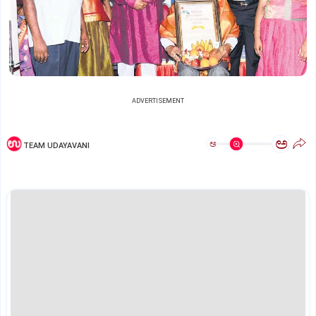
ADVERTISEMENT
ಅ
ಅ
TEAM UDAYAVANI