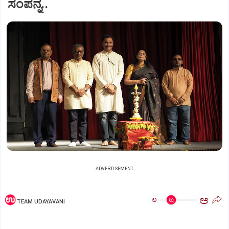
ಸಂಪನ್ನ..
ADVERTISEMENT
ಅ
ಅ
TEAM UDAYAVANI