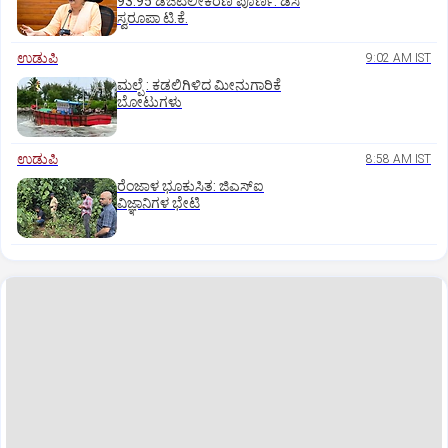
93.95 ಡಿಜಿಟಲೀಕರಣ ಪೂರ್ಣ: ಡಿಸಿ
ಸ್ವರೂಪಾ ಟಿ.ಕೆ.
ಉಡುಪಿ
9:02 AM IST
ಮಲ್ಪೆ : ಕಡಲಿಗಿಳಿದ ಮೀನುಗಾರಿಕೆ
ಬೋಟುಗಳು
ಉಡುಪಿ
8:58 AM IST
ರೆಂಜಾಳ ಭೂಕುಸಿತ: ಜಿಎಸ್‌ಐ
ವಿಜ್ಞಾನಿಗಳ ಭೇಟಿ