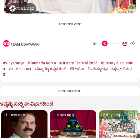
ಸಾಹಿತ್ಯೋತ್ಸವ
ADVERTISEMENT
ಅ
ಅ
TEAM UDAYAVANI
#Vidyaranya
#Kannada Koota
#Literary Festival 2026
#Literary discussio
n
#book launch
#ವಿದ್ಯಾರಣ್ಯ ಕನ್ನಡ ಕೂಟ
#ಶಿಕಾಗೋ
#ಸಾಹಿತ್ಯೋತ್ಸವ
#ಪುಸ್ತಕ ಬಿಡುಗ
ಡೆ
ADVERTISEMENT
ಇನ್ನಷ್ಟು ಸುದ್ದಿ ಈ ವಿಭಾಗದಿಂದ
11 days ago
11 days ago
12 days ago