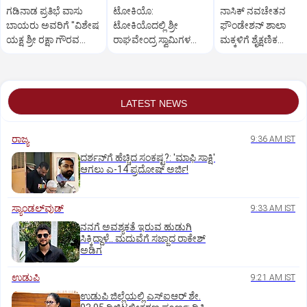
ಗಡಿನಾಡ ಪ್ರತಿಭೆ ವಾಸು
ಟೋಕಿಯೊ:
ನಾಸಿಕ್‌ ನವಚೇತನ
ಬಾಯರು ಅವರಿಗೆ "ವಿಶೇಷ
ಟೋಕಿಯೊದಲ್ಲಿ ಶ್ರೀ
ಫೌಂಡೇಶನ್‌ ಶಾಲಾ
ಯಕ್ಷ ಶ್ರೀ ರಕ್ಷಾ ಗೌರವ
ರಾಘವೇಂದ್ರ ಸ್ವಾಮಿಗಳ
ಮಕ್ಕಳಿಗೆ ಶೈಕ್ಷಣಿಕ
ಪ್ರಶಸ್ತಿ 2026'
ವಿಗ್ರಹದ ಅನಾವರಣ
ಪರಿಕರಗಳ ವಿತರಣೆ
LATEST NEWS
ರಾಜ್ಯ
9:36 AM IST
ದರ್ಶನ್‌ಗೆ ಹೆಚ್ಚಿದ ಸಂಕಷ್ಟ?: 'ಮಾಫಿ ಸಾಕ್ಷಿ'
ಆಗಲು ಎ-14 ಪ್ರದೋಷ್ ಅರ್ಜಿ!
ಸ್ಯಾಂಡಲ್‌ವುಡ್‌
9:33 AM IST
ನನಗೆ ಅವಶ್ಯಕತೆ ಇರುವ ಹುಡುಗಿ
ಸಿಕ್ಕಿದ್ದಾಳೆ.. ಮದುವೆಗೆ ಸಜ್ಜಾದ ರಾಕೇಶ್
ಅಡಿಗ
ಉಡುಪಿ
9:21 AM IST
ಉಡುಪಿ ಜಿಲ್ಲೆಯಲ್ಲಿ ಎಸ್‌ಐಆರ್‌ ಶೇ.