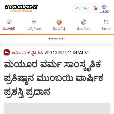
UV
English
E-Paper
ಮುಖಪುಟ
ಸುದ್ದಿ ವಿಭಾಗ
ದಿನ ಭವಿಷ್ಯ
ಹೊಂಗಿರಣ
Search
ADVERTISEMENT
ಅನಿವಾಸಿ ಕನ್ನಡಿಗರು
APR 10, 2022, 11:34 AM IST
ಮಯೂರ ವರ್ಮ ಸಾಂಸ್ಕೃತಿಕ
ಪ್ರತಿಷ್ಠಾನ ಮುಂಬಯಿ ವಾರ್ಷಿಕ
ಪ್ರಶಸ್ತಿ ಪ್ರದಾನ