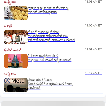
ರಾಷ್ಟ್ರೀಯ
11:08 AM IST
ಭಕ್ತರಿಗೆ ಇನ್ನು ಚಲಿಸುವ ಮೇಜಿನಲ್ಲಿ
ಬರಲಿದೆ ತಿರುಪತಿ ಪ್ರಸಾದ!
ಬಳ್ಳಾರಿ
11:06 AM IST
ಹೊರಟ್ಟಿ ಅವರನ್ನು ಬೆದರಿಸಿ,
ಬಲವಂತವಾಗಿ ರಾಜೀನಾಮೆಗೆ ಸಹಿ
ಪಡೆದುಕೊಂಡಿದ್ದಾರೆ: ರಾಮುಲು ಆರೋಪ
ವೈರಲ್ ನ್ಯೂಸ್
11:01 AM IST
8.1 ಅಡಿ ಉದ್ದನೆಯ ಕೇಶ:
ಉತ್ತರಾಖಂಡ ಮಹಿಳೆ ಗಿನ್ನೆಸ್‌ ದಾಖಲೆ
ರಾಷ್ಟ್ರೀಯ
10:59 AM IST
ಮೆಟಾ ಯಾರಿಗೆ ಏನು
ತೋರಿಸುತ್ತದೆ?:ಅಲ್ಗಾರಿದಂ ಬಗ್ಗೆ ಕೇಂದ್ರ
ಪರಿಶೀಲನೆ