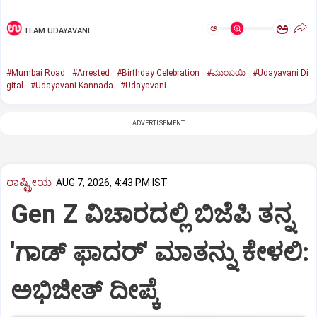
ಅ
ಅ
TEAM UDAYAVANI
#Mumbai Road
#Arrested
#Birthday Celebration
#ಮುಂಬಯಿ
#Udayavani Di
gital
#Udayavani Kannada
#Udayavani
ADVERTISEMENT
ರಾಷ್ಟ್ರೀಯ
AUG 7, 2026, 4:43 PM IST
Gen Z ವಿಚಾರದಲ್ಲಿ ಬಿಜೆಪಿ ತನ್ನ
'ಗಾಡ್ ಫಾದರ್' ಮಾತನ್ನು ಕೇಳಲಿ:
ಅಭಿಜೀತ್ ದೀಪ್ಕೆ