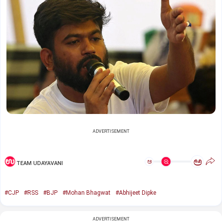
ADVERTISEMENT
ಅ
ಅ
TEAM UDAYAVANI
#CJP
#RSS
#BJP
#Mohan Bhagwat
#Abhijeet Dipke
ADVERTISEMENT