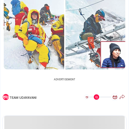
ADVERTISEMENT
ಅ
ಅ
TEAM UDAYAVANI