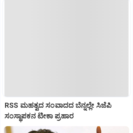
RSS ಮಹತ್ವದ ಸಂವಾದದ ಬೆನ್ನಲ್ಲೇ ಸಿಜೆಪಿ
ಸಂಸ್ಥಾಪಕನ ಟೀಕಾ ಪ್ರಹಾರ