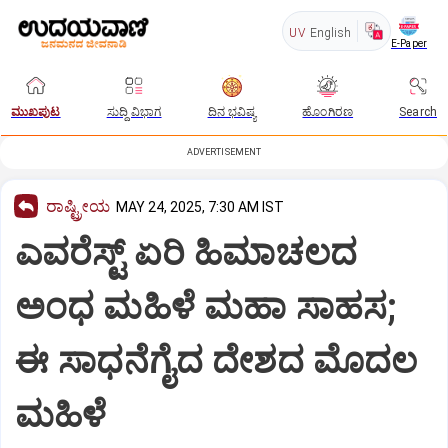
UV
English
E-Paper
ಮುಖಪುಟ
ಸುದ್ದಿ ವಿಭಾಗ
ದಿನ ಭವಿಷ್ಯ
ಹೊಂಗಿರಣ
Search
ADVERTISEMENT
ರಾಷ್ಟ್ರೀಯ
MAY 24, 2025, 7:30 AM IST
ಎವರೆಸ್ಟ್‌ ಏರಿ ಹಿಮಾಚಲದ
ಅಂಧ ಮಹಿಳೆ ಮಹಾ ಸಾಹಸ;
ಈ ಸಾಧನೆಗೈದ ದೇಶದ ಮೊದಲ
ಮಹಿಳೆ