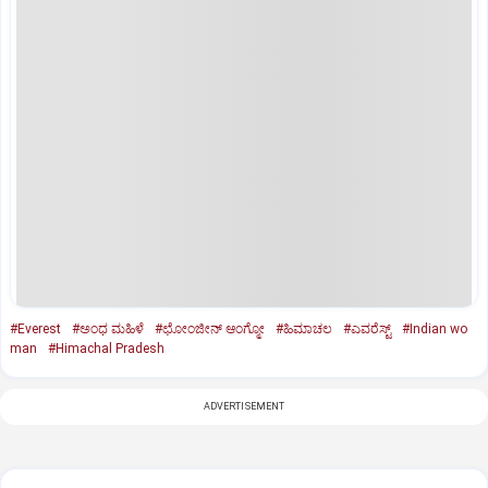
#Everest
#ಅಂಧ ಮಹಿಳೆ
#ಛೋಂಜೀನ್‌ ಆಂಗ್ಮೋ
#ಹಿಮಾಚಲ
#ಎವರೆಸ್ಟ್‌
#Indian wo
man
#Himachal Pradesh
ADVERTISEMENT