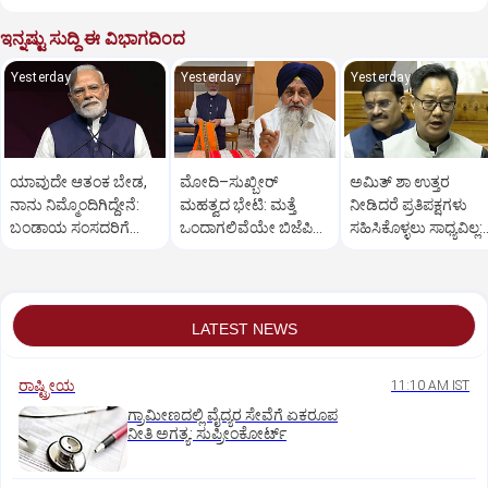
ಇನ್ನಷ್ಟು ಸುದ್ದಿ ಈ ವಿಭಾಗದಿಂದ
Yesterday
Yesterday
Yesterday
ಯಾವುದೇ ಆತಂಕ ಬೇಡ,
ಮೋದಿ–ಸುಖ್ಬೀರ್
ಅಮಿತ್ ಶಾ ಉತ್ತರ
ನಾನು ನಿಮ್ಮೊಂದಿಗಿದ್ದೇನೆ:
ಮಹತ್ವದ ಭೇಟಿ: ಮತ್ತೆ
ನೀಡಿದರೆ ಪ್ರತಿಪಕ್ಷಗಳು
ಬಂಡಾಯ ಸಂಸದರಿಗೆ
ಒಂದಾಗಲಿವೆಯೇ ಬಿಜೆಪಿ–
ಸಹಿಸಿಕೊಳ್ಳಲು ಸಾಧ್ಯವಿಲ್ಲ:
ಪ್ರಧಾನಿ ಮೋದಿ ಅಭಯ
ಶಿರೋಮಣಿ ಅಕಾಲಿ ದಳ?
ರಿಜಿಜು
LATEST NEWS
ರಾಷ್ಟ್ರೀಯ
11:10 AM IST
ಗ್ರಾಮೀಣದಲ್ಲಿ ವೈದ್ಯರ ಸೇವೆಗೆ ಏಕರೂಪ
ನೀತಿ ಅಗತ್ಯ: ಸುಪ್ರೀಂಕೋರ್ಟ್‌