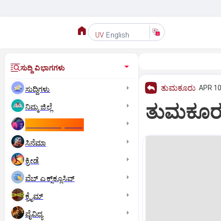
English
UV
ಸುದ್ದಿ ವಿಭಾಗಗಳು
ತುಮಕೂರು
APR 10
ಸುದ್ದಿಗಳು
ತುಮಕೂರು
ನಿಮ್ಮ ಜಿಲ್ಲೆ
ಕಾಮನ್‌ ವೆಲ್ತ್‌ ಗೇಮ್ಸ್‌
ಸಿನೆಮಾ
ಕ್ರೀಡೆ
ವೆಬ್ ಎಕ್ಸ್‌ಕ್ಲೂಸಿವ್
ಕ್ರೈಮ್
ವೈವಿಧ್ಯ