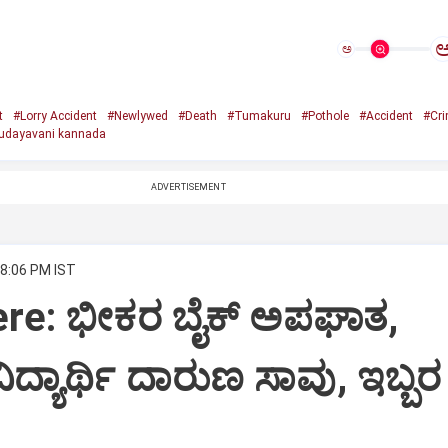
ಅ
t
#Lorry Accident
#Newlywed
#Death
#Tumakuru
#Pothole
#Accident
#Cr
udayavani kannada
ADVERTISEMENT
 8:06 PM IST
ere: ಭೀಕರ ಬೈಕ್ ಅಪಘಾತ,
ದ್ಯಾರ್ಥಿ ದಾರುಣ ಸಾವು, ಇಬ್ಬರ ಸ್