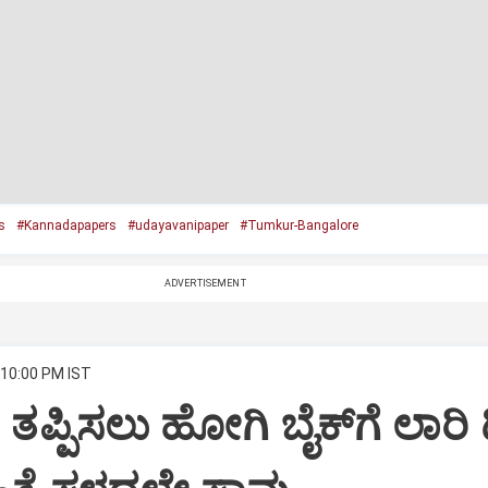
s
#Kannadapapers
#udayavanipaper
#Tumkur-Bangalore
ADVERTISEMENT
 10:00 PM IST
ಿ ತಪ್ಪಿಸಲು ಹೋಗಿ ಬೈಕ್‌ಗೆ ಲಾರಿ ಡಿ