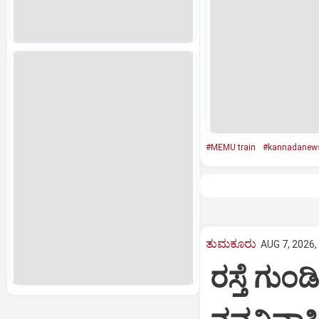
#MEMU train
#kannadanew
ತುಮಕೂರು
AUG 7, 2026,
ರಸ್ತೆ ಗುಂಡ