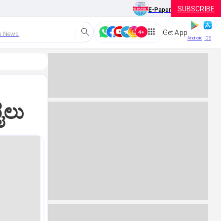
SUBSCRIBE
E-Paper
Get App
h News
Android
iOS
ೈಲು