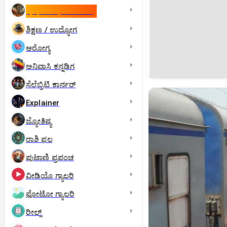
ಇಸ್ರೇಲ್- ಇರಾನ್‌ ಯುದ್ಧ
ಶಿಕ್ಷಣ / ಉದ್ಯೋಗ
ಆರೋಗ್ಯ
ಅನಿವಾಸಿ ಕನ್ನಡಿಗ
ಸೆಲೆಬ್ರಿಟಿ ಕಾರ್ನರ್‌
Explainer
ಜ್ಯೋತಿಷ್ಯ
ರಾಶಿ ಫಲ
ಪುಟಾಣಿ ಪ್ರಪಂಚ
ವೀಡಿಯೊ ಗ್ಯಾಲರಿ
ಫೋಟೋ ಗ್ಯಾಲರಿ
ರೀಲ್ಸ್