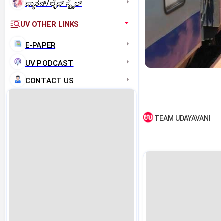
ಫ್ಯಾಶನ್/ಲೈಫ್‌ ಸ್ಟೈಲ್
UV OTHER LINKS
E-PAPER
UV PODCAST
CONTACT US
TEAM UDAYAVANI