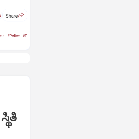
ಅ
Share
ime
#Police
#F
ಥಿತಿ