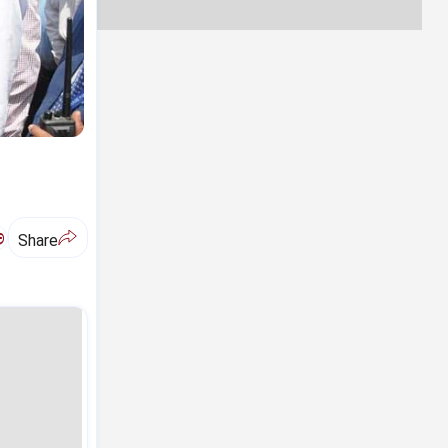
ಅ
Share