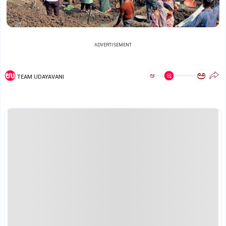
ADVERTISEMENT
ಅ
ಅ
TEAM UDAYAVANI