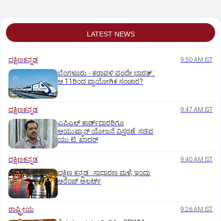
ನಾಶ
LATEST NEWS
ದಕ್ಷಿಣಕನ್ನಡ
9:50 AM IST
ಬೆಂಗಳೂರು - ಕರಾವಳಿ ವಂದೇ ಭಾರತ್‌ :
ಆ.11ರಿಂದ ಪ್ರಾಯೋಗಿಕ ಸಂಚಾರ?
ದಕ್ಷಿಣಕನ್ನಡ
9:47 AM IST
ಎಪಿಎಲ್‌ ಕಾರ್ಡ್‌ದಾರರಿಗೂ
ಆಯುಷ್ಮಾನ್‌ ಯೋಜನೆ ವಿಸ್ತರಣೆ: ಸಚಿವ
ಯು.ಟಿ. ಖಾದರ್
ದಕ್ಷಿಣಕನ್ನಡ
9:40 AM IST
ದಕ್ಷಿಣ ಕನ್ನಡ : ಸಾಧಾರಣ ಮಳೆ; ಇಂದು
ಆರೆಂಜ್‌ ಅಲರ್ಟ್
ರಾಷ್ಟ್ರೀಯ
9:26 AM IST