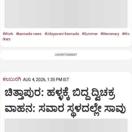
#Work
#kannada news
#Udayavani Kannada
#Summer
#Mercenary
#Wo
rkers
ADVERTISEMENT
ಕಲಬುರಗಿ
AUG 4, 2026, 1:35 PM IST
ಚಿತ್ತಾಪುರ: ಹಳ್ಳಕ್ಕೆ ಬಿದ್ದ ದ್ವಿಚಕ್ರ
ವಾಹನ: ಸವಾರ ಸ್ಥಳದಲ್ಲೇ ಸಾವು