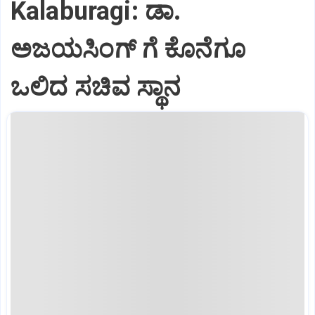
Kalaburagi: ಡಾ.
ಅಜಯಸಿಂಗ್ ಗೆ ಕೊನೆಗೂ
ಒಲಿದ ಸಚಿವ ಸ್ಥಾನ