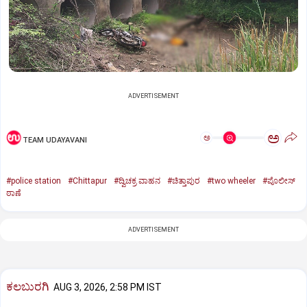
ADVERTISEMENT
ಅ
ಅ
TEAM UDAYAVANI
#police station
#Chittapur
#ದ್ವಿಚಕ್ರ ವಾಹನ
#ಚಿತ್ತಾಪುರ
#two wheeler
#ಪೊಲೀಸ್
ಠಾಣೆ
ADVERTISEMENT
ಕಲಬುರಗಿ
AUG 3, 2026, 2:58 PM IST