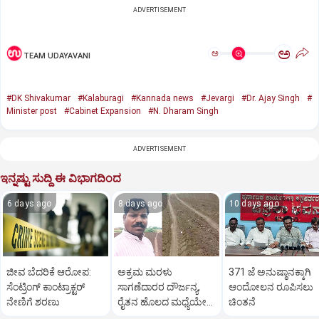
ADVERTISEMENT
ಅ
ಅ
TEAM UDAYAVANI
#DK Shivakumar
#Kalaburagi
#Kannada news
#Jevargi
#Dr. Ajay Singh
#
Minister post
#Cabinet Expansion
#N. Dharam Singh
ADVERTISEMENT
ಇನ್ನಷ್ಟು ಸುದ್ದಿ ಈ ವಿಭಾಗದಿಂದ
6 days ago
8 days ago
10 days ago
ಜೀವ ಬೆದರಿಕೆ ಆರೋಪ:
ಅಕ್ರಮ ಮರಳು
371 ಜೆ ಅನುಷ್ಠಾನಕ್ಕಾಗಿ
ಸೆಂಟ್ರಿಂಗ್ ಕಾಂಟ್ರಾಕ್ಟರ್
ಸಾಗಣೆದಾರರ ದೌರ್ಜನ್ಯ,
ಆಂದೋಲನ ರೂಪಿಸಲು
ನೇಣಿಗೆ ಶರಣು
ರೈತನ ಹೊಲದ ಮಧ್ಯೆಯೇ
ಚಿಂತನೆ
ರಸ್ತೆ ನಿರ್ಮಿಸಿ ತೊಗರಿ ಬೆಳೆ