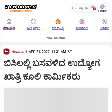
UV
English
E-Paper
ಮುಖಪುಟ
ಸುದ್ದಿ ವಿಭಾಗ
ದಿನ ಭವಿಷ್ಯ
ಹೊಂಗಿರಣ
Search
ADVERTISEMENT
ಕಲಬುರಗಿ
APR 21, 2022, 11:31 AM IST
ಬಿಸಿಲಲ್ಲಿ ಬಸವಳಿದ ಉದ್ಯೋಗ
ಖಾತ್ರಿ ಕೂಲಿ ಕಾರ್ಮಿಕರು