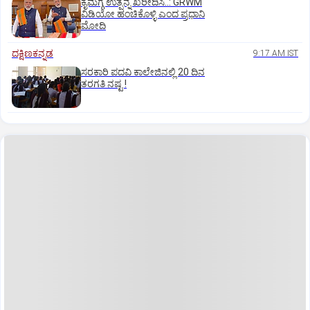
ಕೈಮಗ್ಗ ಉತ್ಪನ್ನ ಖರೀದಿಸಿ..: GRWM
ವಿಡಿಯೋ ಹಂಚಿಕೊಳ್ಳಿ ಎಂದ ಪ್ರಧಾನಿ
ಮೋದಿ
ದಕ್ಷಿಣಕನ್ನಡ
9:17 AM IST
ಸರಕಾರಿ ಪದವಿ ಕಾಲೇಜಿನಲ್ಲಿ 20 ದಿನ
ತರಗತಿ ನಷ್ಟ !