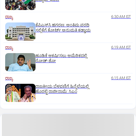
ರಾಜ್ಯ
6:30 AM IST
ಕೆಪಿಎಸ್‌ಸಿ ಹಗರಣ: ಅಂತಿಮ ವರದಿ
ಸಲ್ಲಿಕೆಗೆ ಕೋರ್ಟ್‌ ಅನುಮತಿ ಕಡ್ಡಾಯ
ರಾಜ್ಯ
6:19 AM IST
ಹೂಡಿಕೆ ಆಕರ್ಷಿಸಲು ಅಮೆರಿಕದಲ್ಲಿ
ರೋಡ್‌-ಶೋ
ರಾಜ್ಯ
6:15 AM IST
ರಾಜಕೀಯ ಬೆಳವಣಿಗೆ ಹಿನ್ನೆಲೆಯಲ್ಲಿ
ಹೊರಟ್ಟಿ ರಾಜೀನಾಮೆ: ಸಿಎಂ