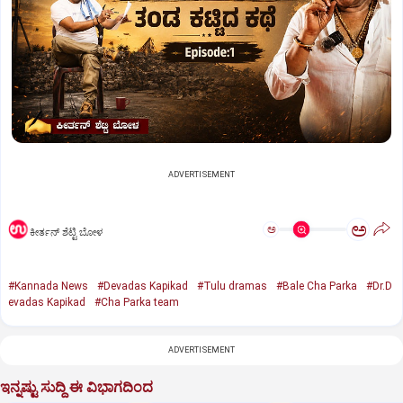
ADVERTISEMENT
ಅ
ಅ
ಕೀರ್ತನ್‌ ಶೆಟ್ಟಿ ಬೋಳ
#Kannada News
#Devadas Kapikad
#Tulu dramas
#Bale Cha Parka
#Dr.D
evadas Kapikad
#Cha Parka team
ADVERTISEMENT
ಇನ್ನಷ್ಟು ಸುದ್ದಿ ಈ ವಿಭಾಗದಿಂದ