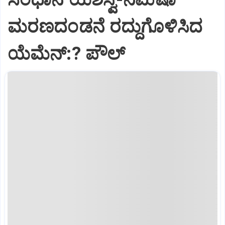
ಮರಣದಂಡನೆ ರದ್ದುಗೊಳಿಸಿದ
ಯೆಮೆನ್:? ಪೌಲ್