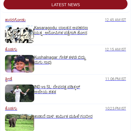
LATEST NEWS
ಕಾಸರಗೋಡು
12:45 AM IST
Kasaragodu: ಬಾಲಕನ ಅಪಹರಣ
ಯತ್ನ : ಆರೋಪಿಗಳ ಪತ್ತೆಗಾಗಿ ಶೋಧ
ಕೊಡಗು
12:15 AM IST
Kushalnagar: ಗೇಟ್ ಕಳಚಿ ಬಿದ್ದು
ಮಗು ಸಾವು
ಕ್ರೀಡೆ
11:06 PM IST
IND vs SL: ದೇವದತ್ತ ಪಡಿಕ್ಕಲ್‌
ಅಜೇಯ ಶತಕ
ಕೊಡಗು
10:23 PM IST
ಕಾಡಾನೆ ದಾಳಿ: ಕಾರ್ಮಿಕ ಮಹಿಳೆ ಗಂಭೀರ