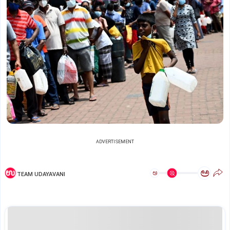
ADVERTISEMENT
ಅ
ಅ
TEAM UDAYAVANI