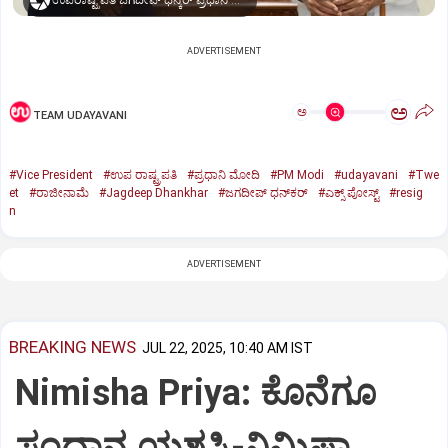
ಉಪರಾಷ್ಟ್ರಪತಿ ಜಗದೀಪ್‌ ಧನ್ಕರ್-ಪ್ರಧಾನಿ ಮೋದಿ
ADVERTISEMENT
ಅ
ಅ
TEAM UDAYAVANI
#Vice President
#ಉಪ ರಾಷ್ಟ್ರಪತಿ
#ಪ್ರಧಾನಿ ಮೋದಿ
#PM Modi
#udayavani
#Twe
et
#ರಾಜೀನಾಮೆ
#Jagdeep Dhankhar
#ಜಗದೀಪ್‌ ಧನ್‌ಕರ್‌
#ಎಕ್ಸ್‌ ಪೋಸ್ಟ್
#resig
n
ADVERTISEMENT
BREAKING NEWS
JUL 22, 2025, 10:40 AM IST
Nimisha Priya: ಕೊನೆಗೂ
ಸಂಧಾನ ಯಶಸ್ವಿ-ನಿಮಿಷಾ