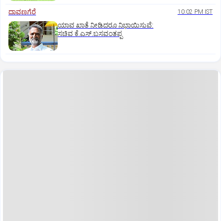
ದಾವಣಗೆರೆ
10:02 PM IST
ಯಾವ ಖಾತೆ ನೀಡಿದರೂ ನಿಭಾಯಿಸುವೆ:
ಸಚಿವ ಕೆ.ಎಸ್.ಬಸವಂತಪ್ಪ