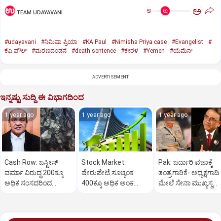
ಅ
ಅ
TEAM UDAYAVANI
#udayavani
#ನಿಮಿಷಾ ಪ್ರಿಯಾ
#KA Paul
#Nimisha Priya case
#Evangelist
#
ಕೆಎ ಪೌಲ್
#ಮರಣದಂಡನೆ
#death sentence
#ಕೇರಳ
#Yemen
#ಯೆಮೆನ್‌
ADVERTISEMENT
ಇನ್ನಷ್ಟು ಸುದ್ದಿ ಈ ವಿಭಾಗದಿಂದ
1 year ago
1 year ago
1 year ago
Cash Row: ಜಸ್ಟೀಸ್‌
Stock Market:
Pak: ಜರ್ದಾರಿ ವಜಾಕ್ಕೆ
ವರ್ಮಾ ವಿರುದ್ಧ 200ಕ್ಕೂ
ಷೇರುಪೇಟೆ ಸೂಚ್ಯಂಕ
ತಂತ್ರಗಾರಿಕೆ- ಅಧ್ಯಕ್ಷಗಾದಿ
ಅಧಿಕ ಸಂಸದರಿಂದ
400ಕ್ಕೂ ಅಧಿಕ ಅಂಕ
ಮೇಲೆ ಸೇನಾ ಮುಖ್ಯಸ್ಥ
ಮಹಾಭಿಯೋಗಕ್ಕೆ
ಜಿಗಿತ-ದಿನಾಂತ್ಯದ
ಮುನೀರ್ ಚಿತ್ತ!
ಕೋರಿಕೆ…
ವಹಿವಾಟು ಅಂತ್ಯ