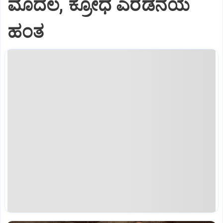
ಮೊದಲ, ಕ್ರೋಧ ಎರಡನೆಯ
ಹಂತ