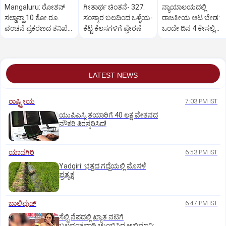
Mangaluru: ರೋಶನ್‌
ಗೀತಾರ್ಥ ಚಿಂತನೆ- 327:
ನ್ಯಾಯಾಲಯದಲ್ಲಿ
ಸಲ್ಡಾನ್ಹಾ 10 ಕೋ.ರೂ.
ಸಂಸ್ಕಾರ ಬಲದಿಂದ ಒಳ್ಳೆಯ-
ರಾಜಕೀಯ ಆಟ ಬೇಡ:
ವಂಚನೆ ಪ್ರಕರಣದ ತನಿಖೆ
ಕೆಟ್ಟ ಕೆಲಸಗಳಿಗೆ ಪ್ರೇರಣೆ
ಒಂದೇ ದಿನ 4 ಕೇಸಲ್ಲಿ
ಸಿಐಡಿಗೆ ವರ್ಗ
ಸುಪ್ರೀಂಕೋರ್ಟ್‌ ಅಭಿಮ
LATEST NEWS
ರಾಷ್ಟ್ರೀಯ
7:03 PM IST
ಯುಪಿಎಸ್ಸಿ ತಯಾರಿಗೆ 40 ಲಕ್ಷ ವೇತನದ
ನೌಕರಿ ತಿರಸ್ಕರಿಸಿದ!
ಯಾದಗಿರಿ
6:53 PM IST
Yadgiri: ಭತ್ತದ ಗದ್ದೆಯಲ್ಲಿ ಮೊಸಳೆ
ಪ್ರತ್ಯಕ್ಷ
ಬಾಲಿವುಡ್‌
6:47 PM IST
ಸೆಲ್ಫಿ ನೆಪದಲ್ಲಿ ಖ್ಯಾತ ನಟಿಗೆ
ಬಲವಂತವಾಗಿ ಚುಂಬಿಸಿದ ಅಭಿಮಾನಿ: