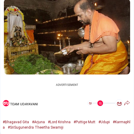
ADVERTISEMENT
ಅ
ಅ
TEAM UDAYAVANI
#Bhagavad Gita
#Arjuna
#Lord Krishna
#Puttige Mutt
#Udupi
#Karmaphl
a
#SriSugunendra Theertha Swamiji