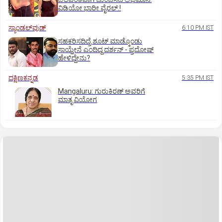
ವಿಡಿಯೋ ಭಾರೀ ವೈರಲ್.!
ಸ್ಯಾಂಡಲ್‌ವುಡ್‌
6:10 PM IST
ಸಹಕರಿಸದಿದ್ರೆ ಶೂಟ್‌ ಮಾಡ್ಕೊಂಡು
ಸಾಯ್ತೇನೆ ಎಂದಿದ್ದ ದರ್ಶನ್‌ - ಪ್ರದೋಷ್‌
ಹೇಳಿದ್ದೇನು?
ದಕ್ಷಿಣಕನ್ನಡ
5:35 PM IST
Mangaluru: ಗುರುಕಿರಣ್ ಅವರಿಗೆ
ಮಾತೃ ವಿಯೋಗ