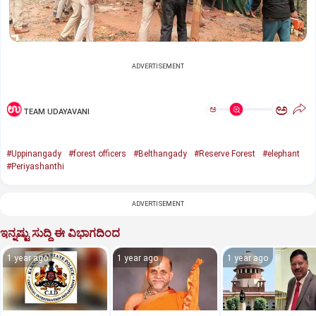
ADVERTISEMENT
ಅ
ಅ
TEAM UDAYAVANI
#Uppinangady
#forest officers
#Belthangady
#Reserve Forest
#elephant
#Periyashanthi
ADVERTISEMENT
ಇನ್ನಷ್ಟು ಸುದ್ದಿ ಈ ವಿಭಾಗದಿಂದ
1 year ago
1 year ago
1 year ago