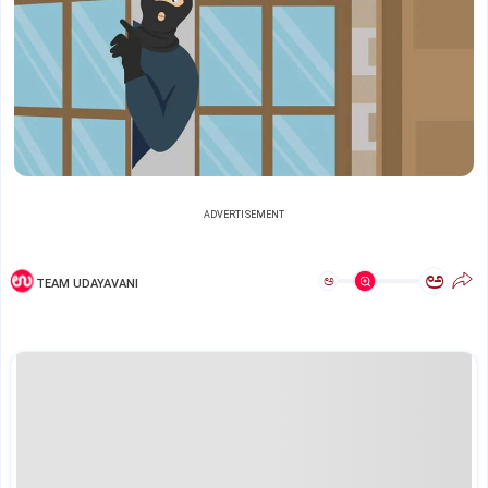
ADVERTISEMENT
ಅ
ಅ
TEAM UDAYAVANI