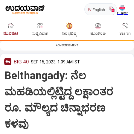
UV
English
E-Paper
ಮುಖಪುಟ
ಸುದ್ದಿ ವಿಭಾಗ
ದಿನ ಭವಿಷ್ಯ
ಹೊಂಗಿರಣ
Search
ADVERTISEMENT
BIG 40
SEP 15, 2023, 1:09 AM IST
Belthangady: ನೆಲ
ಮಹಡಿಯಲ್ಲಿಟ್ಟಿದ್ದ ಲಕ್ಷಾಂತರ
ರೂ. ಮೌಲ್ಯದ ಚಿನ್ನಾಭರಣ
ಕಳವು