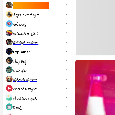
ಇಸ್ರೇಲ್- ಇರಾನ್‌ ಯುದ್ಧ
ಶಿಕ್ಷಣ / ಉದ್ಯೋಗ
ಆರೋಗ್ಯ
ಅನಿವಾಸಿ ಕನ್ನಡಿಗ
ಸೆಲೆಬ್ರಿಟಿ ಕಾರ್ನರ್‌
Explainer
ಜ್ಯೋತಿಷ್ಯ
ರಾಶಿ ಫಲ
ಪುಟಾಣಿ ಪ್ರಪಂಚ
ವೀಡಿಯೊ ಗ್ಯಾಲರಿ
ಫೋಟೋ ಗ್ಯಾಲರಿ
ರೀಲ್ಸ್