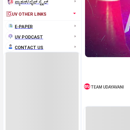
ಫ್ಯಾಶನ್/ಲೈಫ್‌ ಸ್ಟೈಲ್
UV OTHER LINKS
E-PAPER
UV PODCAST
CONTACT US
TEAM UDAYAVANI