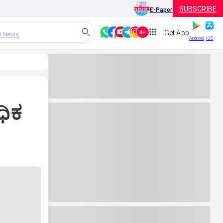
SUBSCRIBE
E-Paper
Get App
h News
Android
iOS
ಧಿಕ