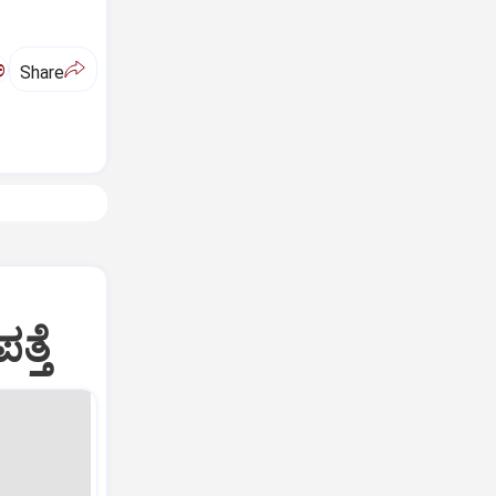
ಅ
Share
್ತೆ