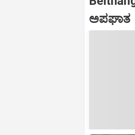
Belthanga
ಅಪಘಾತ