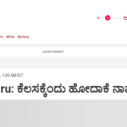
ಅ
te
#Bike
#pickup
ADVERTISEMENT
, 1:00 AM IST
u: ಕೆಲಸಕ್ಕೆಂದು ಹೋದಾಕೆ ನಾಪತ