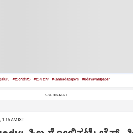
aluru
#ಮಂಗಳೂರು
#ಮಿನಿ ಬಸ್‌
#Kannadapapers
#udayavanipaper
ADVERTISEMENT
, 1:15 AM IST