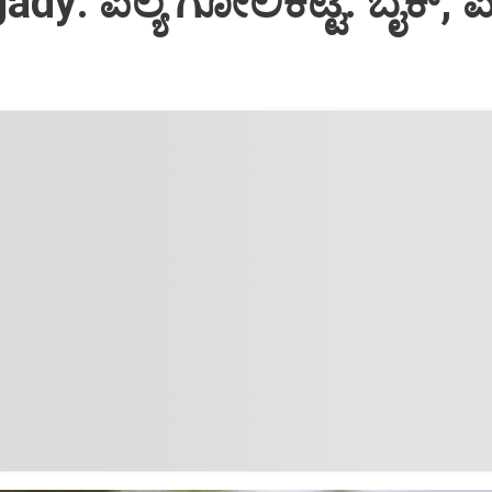
dy: ಪಿಲ್ಯ ಗೋಲಿಕಟ್ಟೆ: ಬೈಕ್, ಪ