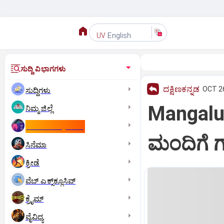
English
UV
ಸುದ್ದಿ ವಿಭಾಗಗಳು
ದಕ್ಷಿಣಕನ್ನಡ
OCT 26
ಸುದ್ದಿಗಳು
Mangaluru
ನಿಮ್ಮ ಜಿಲ್ಲೆ
ಕಾಮನ್‌ ವೆಲ್ತ್‌ ಗೇಮ್ಸ್‌
ಮಂದಿಗೆ
ಸಿನೆಮಾ
ಕ್ರೀಡೆ
ವೆಬ್ ಎಕ್ಸ್‌ಕ್ಲೂಸಿವ್
ಕ್ರೈಮ್
ವೈವಿಧ್ಯ