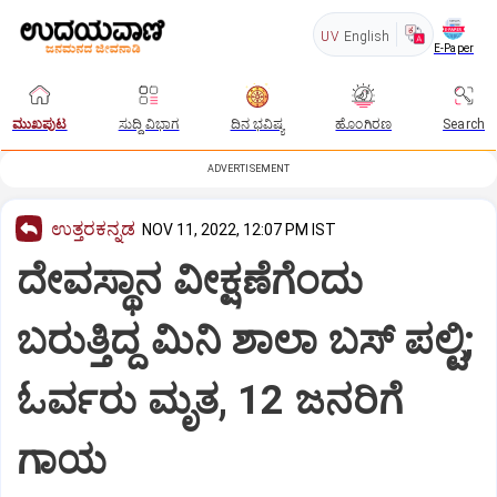
UV
English
E-Paper
ಮುಖಪುಟ
ಸುದ್ದಿ ವಿಭಾಗ
ದಿನ ಭವಿಷ್ಯ
ಹೊಂಗಿರಣ
Search
ADVERTISEMENT
ಉತ್ತರಕನ್ನಡ
NOV 11, 2022, 12:07 PM IST
ದೇವಸ್ಥಾನ ವೀಕ್ಷಣೆಗೆಂದು
ಬರುತ್ತಿದ್ದ ಮಿನಿ ಶಾಲಾ ಬಸ್ ಪಲ್ಟಿ;
ಓರ್ವರು ಮೃತ, 12 ಜನರಿಗೆ
ಗಾಯ