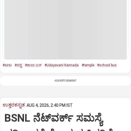
#sirsi
#ಪಲ್ಟಿ
#ಶಾಲಾ ಬಸ್‌
#Udayavani Kannada
#temple
#school bus
ADVERTISEMENT
ಉತ್ತರಕನ್ನಡ
AUG 4, 2026, 2:40 PM IST
BSNL ನೆಟ್‌ವರ್ಕ್ ಸಮಸ್ಯೆ