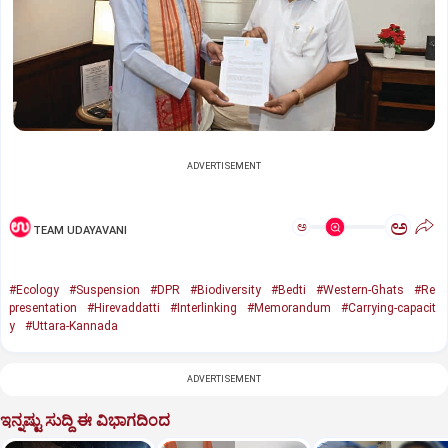
ADVERTISEMENT
ಅ
ಅ
TEAM UDAYAVANI
#Ecology
#Suspension
#DPR
#Biodiversity
#Bedti
#Western-Ghats
#Re
presentation
#Hirevaddatti
#Interlinking
#Memorandum
#Carrying-capacit
y
#Uttara-Kannada
ADVERTISEMENT
ಇನ್ನಷ್ಟು ಸುದ್ದಿ ಈ ವಿಭಾಗದಿಂದ