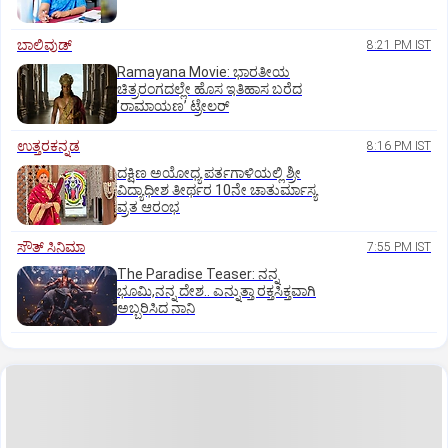
ಬಾಲಿವುಡ್‌
8:21 PM IST
Ramayana Movie: ಭಾರತೀಯ
ಚಿತ್ರರಂಗದಲ್ಲೇ ಹೊಸ ಇತಿಹಾಸ ಬರೆದ
ʼರಾಮಾಯಣʼ ಟ್ರೇಲರ್
ಉತ್ತರಕನ್ನಡ
8:16 PM IST
ದಕ್ಷಿಣ ಅಯೋಧ್ಯ ಪರ್ತಗಾಳಿಯಲ್ಲಿ ಶ್ರೀ
ವಿದ್ಯಾಧೀಶ ತೀರ್ಥರ 10ನೇ ಚಾತುರ್ಮಾಸ್ಯ
ವ್ರತ ಆರಂಭ
ಸೌತ್‌ ಸಿನಿಮಾ
7:55 PM IST
The Paradise Teaser: ನನ್ನ
ಭೂಮಿ,ನನ್ನ ದೇಶ.. ಎನ್ನುತ್ತಾ ರಕ್ತಸಿಕ್ತವಾಗಿ
ಅಬ್ಬರಿಸಿದ ನಾನಿ