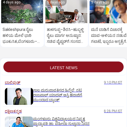
4 days ago
5 days ago
5 days ago
Sakleshpura:ರೈಲು
ತಾಳಗುಪ್ಪ–ಶಿರಸಿ–ಹುಬ್ಬಳ್ಳಿ
ಮನೆ ಬಾಡಿಗೆ ವಿಚಾರಕ್ಕೆ
ಹಳಿಯ ಮೇಲೆ ಭಾರಿ
ರೈಲು ಮಾರ್ಗ ಅನುಷ್ಠಾನ:
ಮಾವ-ಅಳಿಯನ ನಡುವೆ
ಭೂಕುಸಿತ,ಬೆಂಗಳೂರು–
ಸಚಿವ ವೈಷ್ಣವ್‌ಗೆ ಸಂಸದ
ಗಲಾಟೆ, ಇಬ್ಬರೂ ಆಸ್ಪತ್ರೆಗೆ
ಮಂಗಳೂರು ರೈಲು ಸಂಚಾರ
ಕಾಗೇರಿ ಮನವಿ
ದಾಖಲು, ಪರಸ್ಪರ ದೂರು
ಅಸ್ತವ್ಯಸ್ತ
LATEST NEWS
ಬಾಲಿವುಡ್‌
9:10 PM IST
ಸಾಲ ಮರುಪಾವತಿಸದ ಹಿನ್ನೆಲೆ: ನಟ
ರಾಜಪಾಲ್ ಯಾದವ್‌ ಆಸ್ತಿ ಹರಾಜಿಗೆ
ಮುಂದಾದ ಬ್ಯಾಂಕ್
ದಕ್ಷಿಣಕನ್ನಡ
8:28 PM IST
ಮಂಗಳೂರು ವಿಶ್ವವಿದ್ಯಾಲಯದ ನಿವೃತ್ತ
ಪ್ರಾಧ್ಯಾಪಕಿ ಡಾ. ವಹೀದಾ ಸುಲ್ತಾನಾ ನಿಧನ