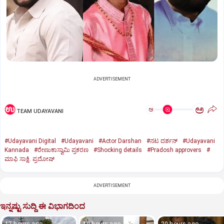
ADVERTISEMENT
ಅ
ಅ
TEAM UDAYAVANI
#Udayavani Digital
#Udayavani
#Actor Darshan
#ನಟ ದರ್ಶನ್‌
#Udayavani
Kannada
#ರೇಣುಕಾಸ್ವಾಮಿ ಪ್ರಕರಣ
#Shocking details
#Pradosh approvers
#
ಮಾಫಿ ಸಾಕ್ಷಿ. ಪ್ರದೋಷ್‌
ADVERTISEMENT
ಇನ್ನಷ್ಟು ಸುದ್ದಿ ಈ ವಿಭಾಗದಿಂದ