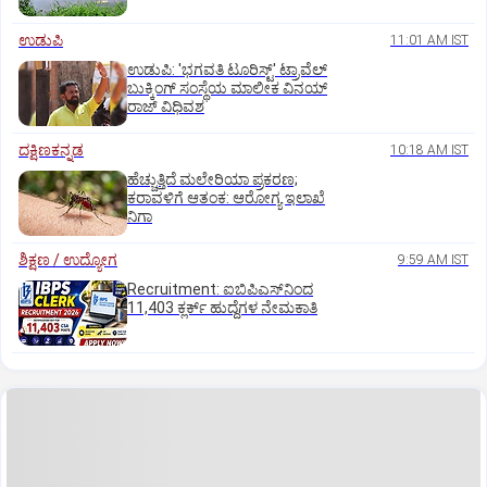
ಉಡುಪಿ
11:01 AM IST
ಉಡುಪಿ: 'ಭಗವತಿ ಟೂರಿಸ್ಟ್' ಟ್ರಾವೆಲ್
ಬುಕ್ಕಿಂಗ್ ಸಂಸ್ಥೆಯ ಮಾಲೀಕ ವಿನಯ್
ರಾಜ್ ವಿಧಿವಶ
ದಕ್ಷಿಣಕನ್ನಡ
10:18 AM IST
ಹೆಚ್ಚುತ್ತಿದೆ ಮಲೇರಿಯಾ ಪ್ರಕರಣ;
ಕರಾವಳಿಗೆ ಆತಂಕ: ಆರೋಗ್ಯ ಇಲಾಖೆ
ನಿಗಾ
ಶಿಕ್ಷಣ / ಉದ್ಯೋಗ
9:59 AM IST
Recruitment: ಐಬಿಪಿಎಸ್‌ನಿಂದ
11,403 ಕ್ಲರ್ಕ್‌ ಹುದ್ದೆಗಳ ನೇಮಕಾತಿ