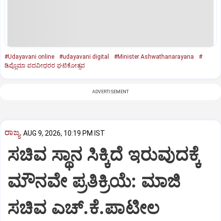
#Udayavani online
#udayavani digital
#Minister Ashwathanarayana
#
ಡಿಪ್ಲೊಮಾ ಪದವೀಧರರ ಘಟಿಕೋತ್ಸವ
ADVERTISEMENT
ರಾಜ್ಯ
AUG 9, 2026, 10:19 PM IST
ಸಚಿವ ಸ್ಥಾನ ಸಿಕ್ಕಿದೆ ಇರುವುದಕ್ಕೆ
ಮೌನವೇ ಪ್ರತಿಕ್ರಿಯೆ: ಮಾಜಿ
ಸಚಿವ ಎಚ್.ಕೆ.ಪಾಟೀಲ