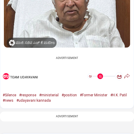
ಮಾಜಿ ಸಚಿವ ಎಚ್.ಕೆ.ಪಾಟೀಲ‌
ADVERTISEMENT
ಅ
ಅ
TEAM UDAYAVANI
#Silence
#response
#ministerial
#position
#Former Minister
#H.K. Patil
#news
#udayavani kannada
ADVERTISEMENT