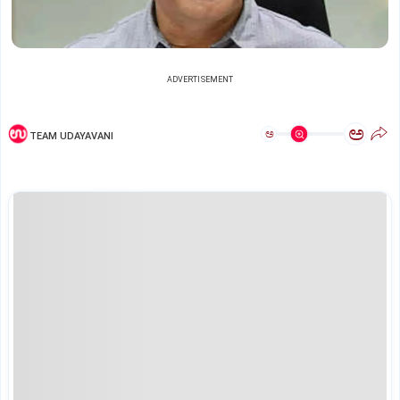
ADVERTISEMENT
ಅ
ಅ
TEAM UDAYAVANI