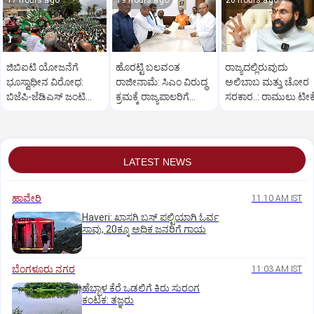
17 hours ago
19 hours ago
20 hours ago
ಜಿಬಿಐಟಿ ಯೋಜನೆಗೆ
ಹೊರಟ್ಟಿ ಬಲವಂತ
ರಾಜ್ಯದಲ್ಲಿರುವುದು
ಭೂಸ್ವಾಧೀನ ವಿರೋಧ:
ರಾಜೀನಾಮೆ: ಸಿಎಂ ವಿರುದ್ಧ
ಅಲಿಬಾಬ ಮತ್ತು ಚೋರ
ಬಿಜೆಪಿ-ಜೆಡಿಎಸ್‌ ಜಂಟಿ
ಕ್ರಮಕ್ಕೆ ರಾಜ್ಯಪಾಲರಿಗೆ
ಸರಕಾರ..: ರಾಮುಲು ಟೀಕ
ಪಾದಯಾತ್ರೆ ಆರಂಭ
ಬಿಜೆಪಿ, ಜೆಡಿಎಸ್ ಮನವಿ
LATEST NEWS
ಹಾವೇರಿ
11:10 AM IST
Haveri: ಖಾಸಗಿ ಬಸ್ ಪಲ್ಟಿಯಾಗಿ ಓರ್ವ
ಸಾವು, 20ಕ್ಕೂ ಅಧಿಕ ಜನರಿಗೆ ಗಾಯ
ಬೆಂಗಳೂರು ನಗರ
11:03 AM IST
ಹೆಬ್ಬಾಳ ಕೆರೆ ಒಡಲಿಗೆ ಕಿರು ಸುರಂಗ
ಕಂಟಕ: ತಜ್ಞರು