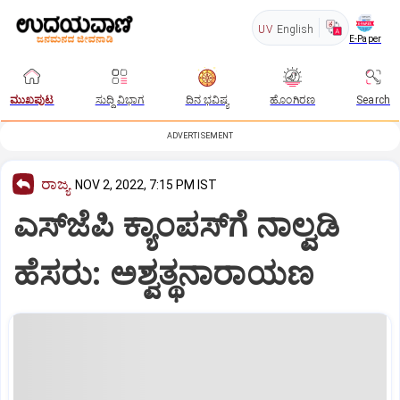
UV
English
E-Paper
ಮುಖಪುಟ
ಸುದ್ದಿ ವಿಭಾಗ
ದಿನ ಭವಿಷ್ಯ
ಹೊಂಗಿರಣ
Search
ADVERTISEMENT
ರಾಜ್ಯ
NOV 2, 2022, 7:15 PM IST
ಎಸ್‌ಜೆಪಿ ಕ್ಯಾಂಪಸ್‌ಗೆ ನಾಲ್ವಡಿ
ಹೆಸರು: ಅಶ್ವತ್ಥನಾರಾಯಣ