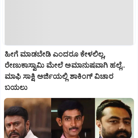
ಹೀಗೆ ಮಾಡಬೇಡಿ ಎಂದರೂ ಕೇಳಲಿಲ್ಲ,
ರೇಣುಕಾಸ್ವಾಮಿ ಮೇಲೆ ಅಮಾನುಷವಾಗಿ ಹಲ್ಲೆ..
ಮಾಫಿ ಸಾಕ್ಷಿ ಅರ್ಜಿಯಲ್ಲಿ ಶಾಕಿಂಗ್‌ ವಿಚಾರ
ಬಯಲು