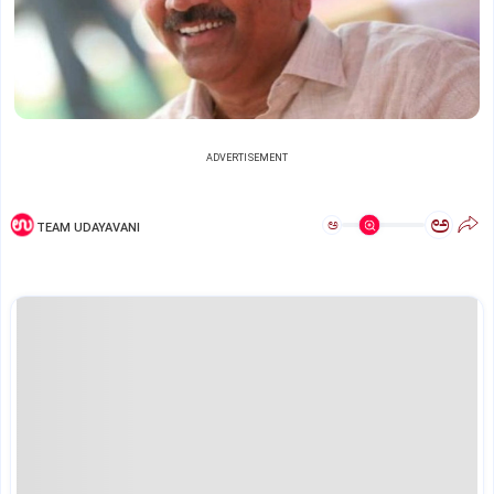
ADVERTISEMENT
ಅ
ಅ
TEAM UDAYAVANI