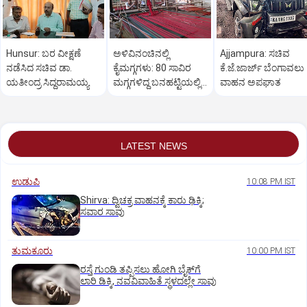
Hunsur: ಬರ ವೀಕ್ಷಣೆ
ಅಳಿವಿನಂಚಿನಲ್ಲಿ
Ajjampura: ಸಚಿವ
ನಡೆಸಿದ ಸಚಿವ ಡಾ.
ಕೈಮಗ್ಗಗಳು: 80 ಸಾವಿರ
ಕೆ.ಜೆ.ಜಾರ್ಜ್ ಬೆಂಗಾವಲು
ಯತೀಂದ್ರ ಸಿದ್ದರಾಮಯ್ಯ
ಮಗ್ಗಗಳಿದ್ದ ಬನಹಟ್ಟಿಯಲ್ಲಿ
ವಾಹನ ಅಪಘಾತ
ಉಳಿದಿರುವುದು ಕೇವಲ 18!
LATEST NEWS
ಉಡುಪಿ
10:08 PM IST
Shirva: ದ್ವಿಚಕ್ರ ವಾಹನಕ್ಕೆ ಕಾರು ಢಿಕ್ಕಿ;
ಸವಾರ ಸಾವು
ತುಮಕೂರು
10:00 PM IST
ರಸ್ತೆ ಗುಂಡಿ ತಪ್ಪಿಸಲು ಹೋಗಿ ಬೈಕ್‌ಗೆ
ಲಾರಿ ಡಿಕ್ಕಿ, ನವವಿವಾಹಿತೆ ಸ್ಥಳದಲ್ಲೇ ಸಾವು