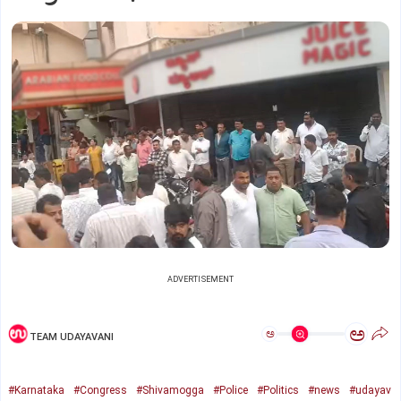
ADVERTISEMENT
ಅ
ಅ
TEAM UDAYAVANI
#Karnataka
#Congress
#Shivamogga
#Police
#Politics
#news
#udayav