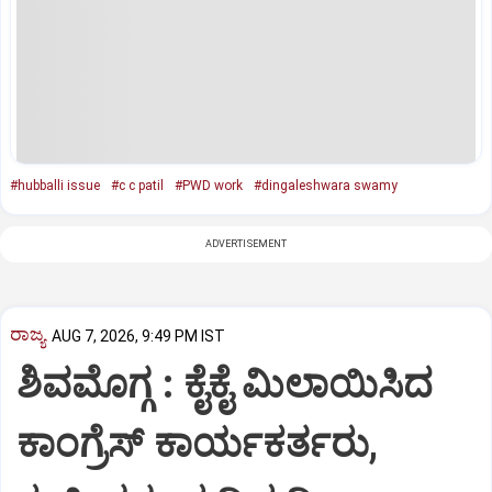
#hubballi issue
#c c patil
#PWD work
#dingaleshwara swamy
ADVERTISEMENT
ರಾಜ್ಯ
AUG 7, 2026, 9:49 PM IST
ಶಿವಮೊಗ್ಗ : ಕೈಕೈ ಮಿಲಾಯಿಸಿದ
ಕಾಂಗ್ರೆಸ್ ಕಾರ್ಯಕರ್ತರು,