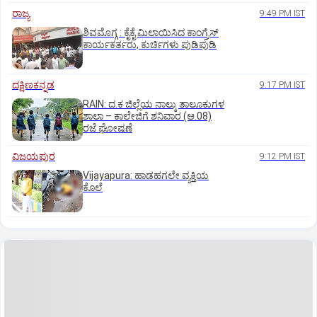
ರಾಜ್ಯ
9:49 PM IST
ಶಿವಮೊಗ್ಗ : ಕೈಕೈ ಮಿಲಾಯಿಸಿದ ಕಾಂಗ್ರೆಸ್
ಕಾರ್ಯಕರ್ತರು, ಕುರ್ಚಿಗಳು ಪುಡಿಪುಡಿ
ದಕ್ಷಿಣಕನ್ನಡ
9:17 PM IST
RAIN: ದ.ಕ ಜಿಲ್ಲೆಯ ನಾಲ್ಕು ತಾಲೂಕುಗಳ
ಶಾಲಾ – ಕಾಲೇಜಿಗೆ ಶನಿವಾರ (ಆ.08)
ರಜೆ ಘೋಷಣೆ
ವಿಜಯಪುರ
9:12 PM IST
Vijayapura: ಹಾಡಹಗಲೇ ವ್ಯಕ್ತಿಯ
ಕೊಲೆ