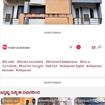
ADVERTISEMENT
ಅ
ಅ
TEAM UDAYAVANI
#ED raids
#Shivam Associates
#Shivanand Neelannavar
#ಶಿವಂ ಅ
ಸೋಸಿಯೇಟ್ಸ್
#ಶಿವಾನಂದ ನೀಲಣ್ಣವರ
#ಇಡಿ ದಾಳಿ
#Udayavani Digital
#Udayavani
Kannada
#Udayavani
ADVERTISEMENT
ಇನ್ನಷ್ಟು ಸುದ್ದಿ ಈ ವಿಭಾಗದಿಂದ
8 hours ago
8 hours ago
9 hours ago