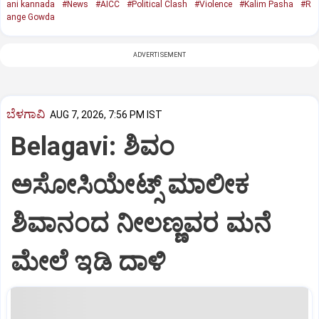
ani kannada
#News
#AICC
#Political Clash
#Violence
#Kalim Pasha
#R
ange Gowda
ADVERTISEMENT
ಬೆಳಗಾವಿ
AUG 7, 2026, 7:56 PM IST
Belagavi: ಶಿವಂ
ಅಸೋಸಿಯೇಟ್ಸ್ ಮಾಲೀಕ
ಶಿವಾನಂದ ನೀಲಣ್ಣವರ ಮನೆ
ಮೇಲೆ ಇಡಿ‌ ದಾಳಿ