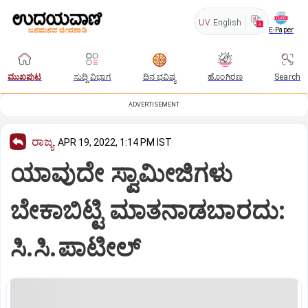
UV
English
E-Paper
ಮುಖಪುಟ
ಸುದ್ದಿ ವಿಭಾಗ
ದಿನ ಭವಿಷ್ಯ
ಹೊಂಗಿರಣ
Search
ADVERTISEMENT
ರಾಜ್ಯ
APR 19, 2022, 1:14 PM IST
ಯಾವುದೇ ಸ್ವಾಮೀಜಿಗಳು
ಬೇಕಾಬಿಟ್ಟಿ ಮಾತನಾಡಬಾರದು:
ಸಿ.ಸಿ.ಪಾಟೀಲ್