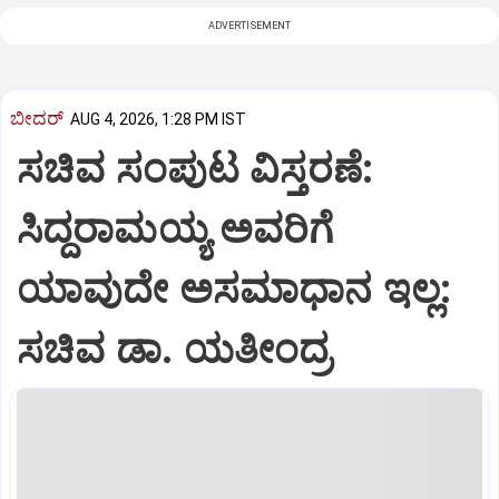
ADVERTISEMENT
ಬೀದರ್
AUG 4, 2026, 1:28 PM IST
ಸಚಿವ ಸಂಪುಟ ವಿಸ್ತರಣೆ:
ಸಿದ್ದರಾಮಯ್ಯ ಅವರಿಗೆ
ಯಾವುದೇ ಅಸಮಾಧಾನ ಇಲ್ಲ:
ಸಚಿವ ಡಾ. ಯತೀಂದ್ರ