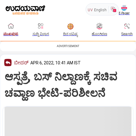
UV
English
E-Paper
ಮುಖಪುಟ
ಸುದ್ದಿ ವಿಭಾಗ
ದಿನ ಭವಿಷ್ಯ
ಹೊಂಗಿರಣ
Search
ADVERTISEMENT
ಬೀದರ್
APR 6, 2022, 10:41 AM IST
ಆಸ್ಪತ್ರೆ, ಬಸ್‌ ನಿಲ್ದಾಣಕ್ಕೆ ಸಚಿವ
ಚವ್ಹಾಣ ಭೇಟಿ-ಪರಿಶೀಲನೆ