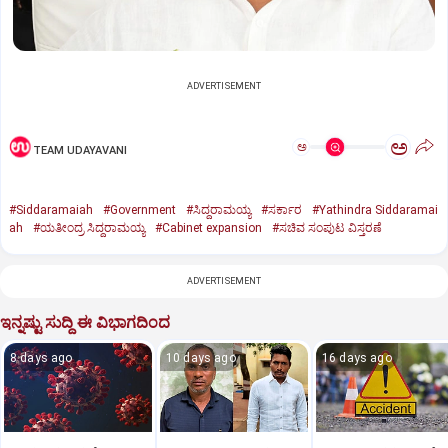
ADVERTISEMENT
ಅ
ಅ
TEAM UDAYAVANI
#Siddaramaiah
#Government
#ಸಿದ್ದರಾಮಯ್ಯ
#ಸರ್ಕಾರ
#Yathindra Siddaramai
ah
#ಯತೀಂದ್ರ ಸಿದ್ದರಾಮಯ್ಯ
#Cabinet expansion
#ಸಚಿವ ಸಂಪುಟ ವಿಸ್ತರಣೆ
ADVERTISEMENT
ಇನ್ನಷ್ಟು ಸುದ್ದಿ ಈ ವಿಭಾಗದಿಂದ
8 days ago
10 days ago
16 days ago