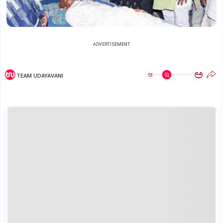
ADVERTISEMENT
ಅ
ಅ
TEAM UDAYAVANI