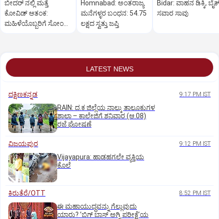
ಬೀದರ್ ನಲ್ಲಿ ಮತ್ತೆ
Homnabad: ಅಂತರಾಜ್ಯ
Bidar: ವಾಹನ ಡಿಕ್ಕಿ, ಬೈಕ
ಕೋವಿಡ್‌ ಆತಂಕ:
ಮನೆಗಳ್ಳರ ಬಂಧನ: 54.75
ಸವಾರ ಸಾವು
ಮಹಿಳೆಯೊಬ್ಬರಿಗೆ ಸೋಂಕು
ಲಕ್ಷದ ಸ್ವತ್ತು ಜಪ್ತಿ
ದೃಢ
LATEST NEWS
ದಕ್ಷಿಣಕನ್ನಡ
9:17 PM IST
RAIN: ದ.ಕ ಜಿಲ್ಲೆಯ ನಾಲ್ಕು ತಾಲೂಕುಗಳ
ಶಾಲಾ – ಕಾಲೇಜಿಗೆ ಶನಿವಾರ (ಆ.08)
ರಜೆ ಘೋಷಣೆ
ವಿಜಯಪುರ
9:12 PM IST
Vijayapura: ಹಾಡಹಗಲೇ ವ್ಯಕ್ತಿಯ
ಕೊಲೆ
ಕಿರುತೆರೆ/OTT
8:52 PM IST
ಈ ಮಹಾಯುದ್ಧವನ್ನು ಗೆಲ್ಲುವುದು
ಯಾರು? ʼಬಿಗ್‌ ಬಾಸ್‌ ಅಗ್ನಿ ಪರೀಕ್ಷೆʼಯ