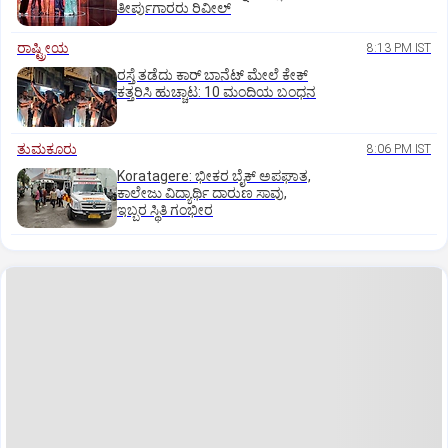
ತೀರ್ಪುಗಾರರು ರಿವೀಲ್
ರಾಷ್ಟ್ರೀಯ
8:13 PM IST
ರಸ್ತೆ ತಡೆದು ಕಾರ್ ಬಾನೆಟ್ ಮೇಲೆ ಕೇಕ್
ಕತ್ತರಿಸಿ ಹುಚ್ಚಾಟ: 10 ಮಂದಿಯ ಬಂಧನ
ತುಮಕೂರು
8:06 PM IST
Koratagere: ಭೀಕರ ಬೈಕ್ ಅಪಘಾತ,
ಕಾಲೇಜು ವಿದ್ಯಾರ್ಥಿ ದಾರುಣ ಸಾವು,
ಇಬ್ಬರ ಸ್ಥಿತಿ ಗಂಭೀರ