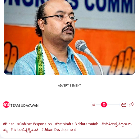
ADVERTISEMENT
ಅ
ಅ
TEAM UDAYAVANI
#Bidar
#Cabinet Wxpansion
#Yathindra Siddaramaiah
#ಯತೀಂದ್ರ ಸಿದ್ದರಾಮ
ಯ್ಯ
#ನಗರಾಭಿವೃದ್ಧಿ ಖಾತೆ
#Urban Development