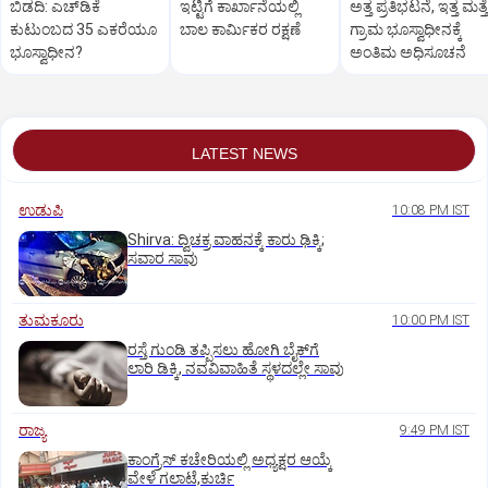
ಬಿಡದಿ: ಎಚ್‌ಡಿಕೆ
ಇಟ್ಟಿಗೆ ಕಾರ್ಖಾನೆಯಲ್ಲಿ
ಅತ್ತ ಪ್ರತಿಭಟನೆ, ಇತ್ತ ಮತ್ತ
ಕುಟುಂಬದ 35 ಎಕರೆಯೂ
ಬಾಲ ಕಾರ್ಮಿಕರ ರಕ್ಷಣೆ
ಗ್ರಾಮ ಭೂಸ್ವಾಧೀನಕ್ಕೆ
ಭೂಸ್ವಾಧೀನ?
ಅಂತಿಮ ಅಧಿಸೂಚನೆ
LATEST NEWS
ಉಡುಪಿ
10:08 PM IST
Shirva: ದ್ವಿಚಕ್ರ ವಾಹನಕ್ಕೆ ಕಾರು ಢಿಕ್ಕಿ;
ಸವಾರ ಸಾವು
ತುಮಕೂರು
10:00 PM IST
ರಸ್ತೆ ಗುಂಡಿ ತಪ್ಪಿಸಲು ಹೋಗಿ ಬೈಕ್‌ಗೆ
ಲಾರಿ ಡಿಕ್ಕಿ, ನವವಿವಾಹಿತೆ ಸ್ಥಳದಲ್ಲೇ ಸಾವು
ರಾಜ್ಯ
9:49 PM IST
ಕಾಂಗ್ರೆಸ್ ಕಚೇರಿಯಲ್ಲಿ ಅಧ್ಯಕ್ಷರ ಆಯ್ಕೆ
ವೇಳೆ ಗಲಾಟೆ,ಕುರ್ಚಿ