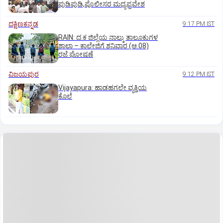
ಪುಡಿಪುಡಿ,ಪೊಲೀಸರ ಮಧ್ಯಪ್ರವೇಶ
ದಕ್ಷಿಣಕನ್ನಡ
9:17 PM IST
RAIN: ದ.ಕ ಜಿಲ್ಲೆಯ ನಾಲ್ಕು ತಾಲೂಕುಗಳ
ಶಾಲಾ – ಕಾಲೇಜಿಗೆ ಶನಿವಾರ (ಆ.08)
ರಜೆ ಘೋಷಣೆ
ವಿಜಯಪುರ
9:12 PM IST
Vijayapura: ಹಾಡಹಗಲೇ ವ್ಯಕ್ತಿಯ
ಕೊಲೆ