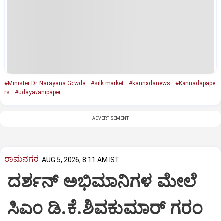
#Minister Dr. Narayana Gowda
#silk market
#kannadanews
#Kannadapape
rs
#udayavanipaper
ADVERTISEMENT
ರಾಮನಗರ
AUG 5, 2026, 8:11 AM IST
ದರ್ಶನ್ ಅಭಿಮಾನಿಗಳ ಮೇಲೆ
ಸಿಎಂ ಡಿ.ಕೆ.ಶಿವಕುಮಾರ್ ಗರಂ