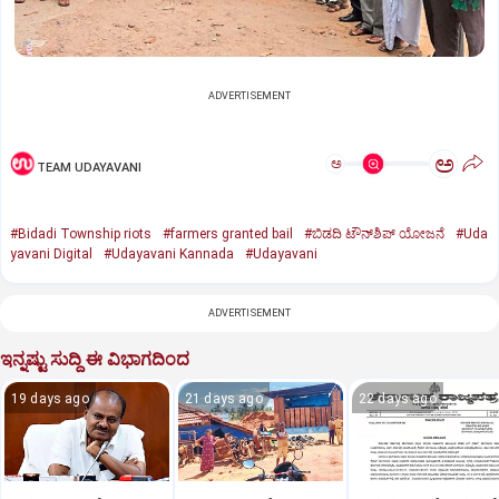
ADVERTISEMENT
ಅ
ಅ
TEAM UDAYAVANI
#Bidadi Township riots
#farmers granted bail
#ಬಿಡದಿ ಟೌನ್‌ಶಿಪ್‌ ಯೋಜನೆ
#Uda
yavani Digital
#Udayavani Kannada
#Udayavani
ADVERTISEMENT
ಇನ್ನಷ್ಟು ಸುದ್ದಿ ಈ ವಿಭಾಗದಿಂದ
19 days ago
21 days ago
22 days ago