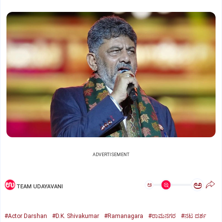
ADVERTISEMENT
ಅ
ಅ
TEAM UDAYAVANI
#Actor Darshan
#D.K. Shivakumar
#Ramanagara
#ರಾಮನಗರ
#ನಟ ದರ್ಶ