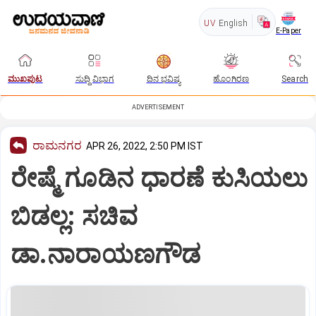
UV
English
E-Paper
ಮುಖಪುಟ
ಸುದ್ದಿ ವಿಭಾಗ
ದಿನ ಭವಿಷ್ಯ
ಹೊಂಗಿರಣ
Search
ADVERTISEMENT
ರಾಮನಗರ
APR 26, 2022, 2:50 PM IST
ರೇಷ್ಮೆ ಗೂಡಿನ ಧಾರಣೆ ಕುಸಿಯಲು
ಬಿಡಲ್ಲ: ಸಚಿವ
ಡಾ.ನಾರಾಯಣಗೌಡ