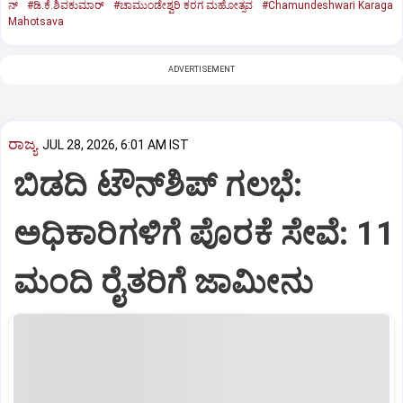
ನ್
#ಡಿ.ಕೆ.ಶಿವಕುಮಾರ್
#ಚಾಮುಂಡೇಶ್ವರಿ ಕರಗ ಮಹೋತ್ಸವ
#Chamundeshwari Karaga
Mahotsava
ADVERTISEMENT
ರಾಜ್ಯ
JUL 28, 2026, 6:01 AM IST
ಬಿಡದಿ ಟೌನ್‌ಶಿಪ್‌ ಗಲಭೆ:
ಅಧಿಕಾರಿಗಳಿಗೆ ಪೊರಕೆ ಸೇವೆ: 11
ಮಂದಿ ರೈತರಿಗೆ ಜಾಮೀನು