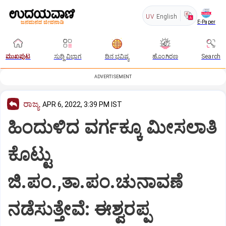
UV
English
E-Paper
ಮುಖಪುಟ
ಸುದ್ದಿ ವಿಭಾಗ
ದಿನ ಭವಿಷ್ಯ
ಹೊಂಗಿರಣ
Search
ADVERTISEMENT
ರಾಜ್ಯ
APR 6, 2022, 3:39 PM IST
ಹಿಂದುಳಿದ ವರ್ಗಕ್ಕೂ ಮೀಸಲಾತಿ
ಕೊಟ್ಟು
ಜಿ.ಪಂ.,ತಾ.ಪಂ.ಚುನಾವಣೆ
ನಡೆಸುತ್ತೇವೆ: ಈಶ್ವರಪ್ಪ