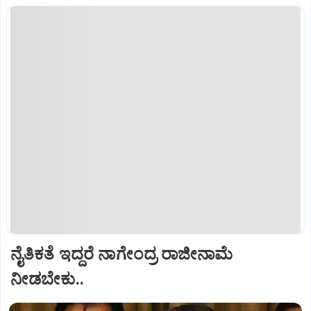
ನೈತಿಕತೆ ಇದ್ದರೆ ನಾಗೇಂದ್ರ ರಾಜೀನಾಮೆ
ನೀಡಬೇಕು..