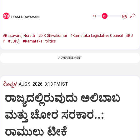
ಅ
ಅ
TEAM UDAYAVANI
#Basavaraj Horatti
#D K Shivakumar
#Karnataka Legislative Council
#BJ
P
#JD(S)
#Karnataka Politics
ADVERTISEMENT
ಕೊಪ್ಪಳ
AUG 9, 2026, 3:13 PM IST
ರಾಜ್ಯದಲ್ಲಿರುವುದು ಅಲಿಬಾಬ
ಮತ್ತು ಚೋರ ಸರಕಾರ..:
ರಾಮುಲು ಟೀಕೆ