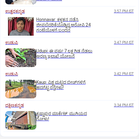
ಉತ್ತರಕನ್ನಡ
3:57 PM IST
Honnavar: ಕಳ್ಳತನ ನಡೆಸಿ
ಜೀವಬೆದರಿಕೆಯೊಡ್ಡಿದ್ದ ಆರೋಪಿ 24
ಗಂಟೆಯೊಳಗೆ ಬಂಧನ
ಉಡುಪಿ
3:47 PM IST
Udupi: ಈ ವರ್ಷ 7 ಲಕ್ಷ ಗಿಡ ನೆಡಲು
ಅರಣ್ಯ ಇಲಾಖೆ ಯೋಜನೆ
ಉಡುಪಿ
3:42 PM IST
Kaup: ವಿಶ್ವ ಮಟ್ಟದ ಬೀಚ್‌ಗಳಿಗೆ
ಹದಗೆಟ್ಟ ರಸ್ತೆಗಳು!
ದಕ್ಷಿಣಕನ್ನಡ
3:34 PM IST
ಕೃಷ್ಣಾಪುರ ಮಾರ್ಕೆಟ್‌: ಮುಗಿಯದ
ಗೋಳು!