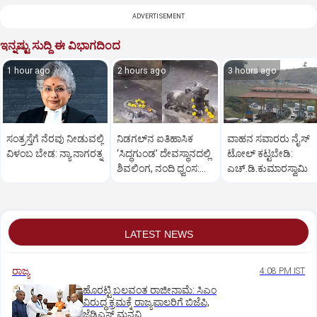
ADVERTISEMENT
ಇನ್ನಷ್ಟು ಸುದ್ದಿ ಈ ವಿಭಾಗದಿಂದ
1 hour ago
2 hours ago
3 hours ago
ಸಂತ್ರಸ್ತೆಗೆ ನೆರವು ನೀಡುವಲ್ಲಿ
ನಿಡಗಲ್‌ನ ಐತಿಹಾಸಿಕ
ವಾಹನ ಸವಾರರು ನೈಸ್‌
ವಿಳಂಬ ಬೇಡ: ನ್ಯಾ.ನಾಗರತ್ನ
‘ಸಿದ್ಧಗುಂಡ’ ದೇವಸ್ಥಾನದಲ್ಲಿ
ಟೋಲ್‌ ಕಟ್ಟಬೇಡಿ:
ಶಿವಲಿಂಗ, ನಂದಿ ಧ್ವಂಸ:
ಎಚ್‌.ಡಿ.ಕುಮಾರಸ್ವಾಮಿ
ಆಕ್ರೋಶ
LATEST NEWS
ರಾಜ್ಯ
4:08 PM IST
ಹೊರಟ್ಟಿ ಬಲವಂತ ರಾಜೀನಾಮೆ: ಸಿಎಂ
ವಿರುದ್ಧ ಕ್ರಮಕ್ಕೆ ರಾಜ್ಯಪಾಲರಿಗೆ ಬಿಜೆಪಿ,
ಜೆಡಿಎಸ್ ಮನವಿ