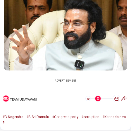
ADVERTISEMENT
ಅ
ಅ
TEAM UDAYAVANI
#B Nagendra
#B Sri Ramulu
#Congress party
#corruption
#Kannada new
s