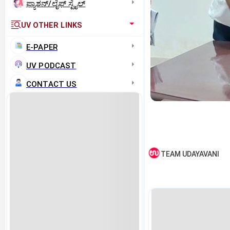
ಫ್ಯಾಶನ್/ಲೈಫ್‌ ಸ್ಟೈಲ್
UV OTHER LINKS
E-PAPER
UV PODCAST
CONTACT US
TEAM UDAYAVANI