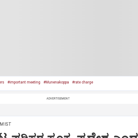
ers
#important meeting
#Munenakoppa
#rate charge
ADVERTISEMENT
PM IST