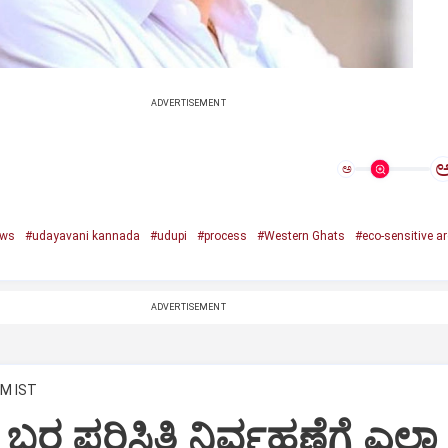
ADVERTISEMENT
ಅ
ews
#udayavani kannada
#udupi
#process
#Western Ghats
#eco-sensitive a
ADVERTISEMENT
PM IST
/ ಬರ ಪರಿಸ್ಥಿತಿ ನಿರ್ವಹಣೆಗೆ ಎಲ್ಲಾ