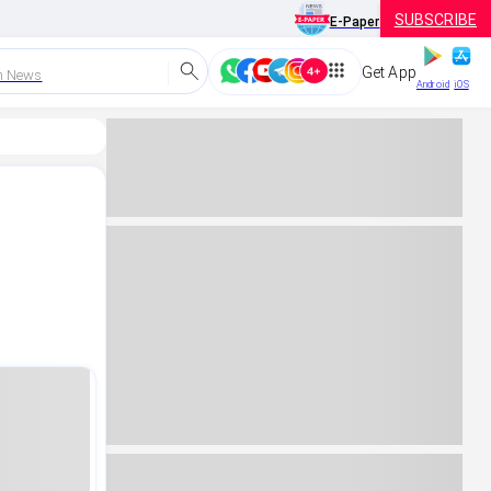
SUBSCRIBE
E-Paper
Get App
h News
Android
iOS