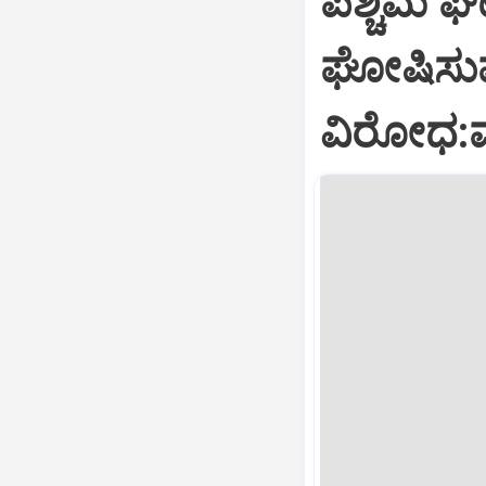
ಪಶ್ಚಿಮ ಘಟ
ಘೋಷಿಸುವ ಪ
ವಿರೋಧ: