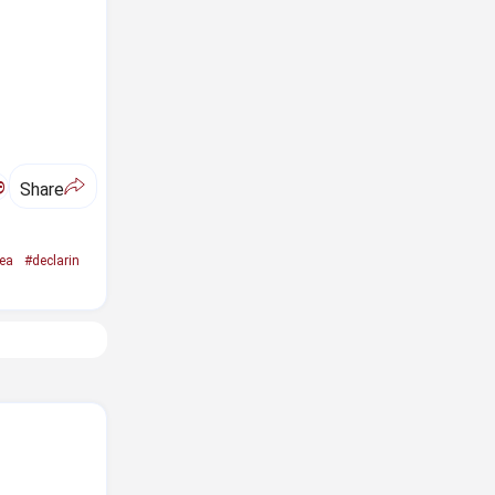
ಅ
Share
rea
#declarin