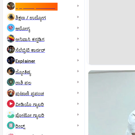
ಇಸ್ರೇಲ್- ಇರಾನ್‌ ಯುದ್ಧ
ಶಿಕ್ಷಣ / ಉದ್ಯೋಗ
ಆರೋಗ್ಯ
ಅನಿವಾಸಿ ಕನ್ನಡಿಗ
ಸೆಲೆಬ್ರಿಟಿ ಕಾರ್ನರ್‌
Explainer
ಜ್ಯೋತಿಷ್ಯ
ರಾಶಿ ಫಲ
ಪುಟಾಣಿ ಪ್ರಪಂಚ
ವೀಡಿಯೊ ಗ್ಯಾಲರಿ
ಫೋಟೋ ಗ್ಯಾಲರಿ
ರೀಲ್ಸ್