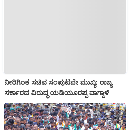
ನೀರಿಗಿಂತ ಸಚಿವ ಸಂಪುಟವೇ ಮುಖ್ಯ: ರಾಜ್ಯ
ಸರ್ಕಾರದ ವಿರುದ್ಧ ಯಡಿಯೂರಪ್ಪ ವಾಗ್ದಾಳಿ