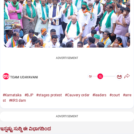
ADVERTISEMENT
ಅ
ಅ
TEAM UDAYAVANI
#Karnataka
#BJP
#stages protest
#Cauvery order
#leaders
#court
#arre
st
#KRS dam
ADVERTISEMENT
ಇನ್ನಷ್ಟು ಸುದ್ದಿ ಈ ವಿಭಾಗದಿಂದ