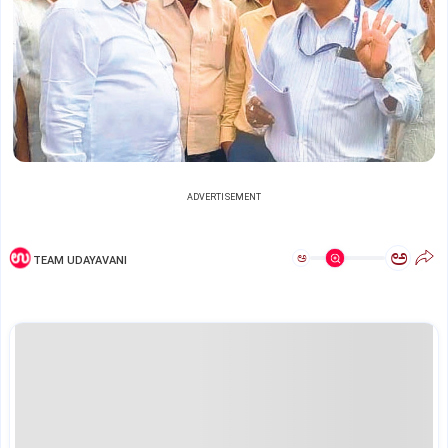
ADVERTISEMENT
ಅ
ಅ
TEAM UDAYAVANI