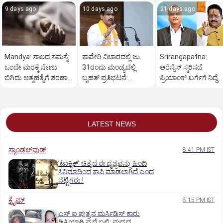
9 days ago
10 days ago
21 days ago
Mandya: ಸಾಲದ ಸಮಸ್ಯೆ:
ಕಾವೇರಿ ವಿಚಾರದಲ್ಲಿ ಜು.
Srirangapatna:
ಒಂದೇ ಮರಕ್ಕೆ ನೇಣು
31ರಂದು ಮಂಡ್ಯದಲ್ಲಿ
ಆರೆಸ್ಸೆಸ್‌ ಸ್ಮರಿಸದೆ
ಬಿಗಿದು ಆತ್ಮಹತ್ಯೆಗೆ ಶರಣಾದ
ಬೃಹತ್ ಪ್ರತಿಭಟನೆ:
ಪ್ರಿಯಾಂಕ್‌ ಖರ್ಗೆಗೆ ನಿದ್ದೆ
ದಂಪತಿ
ವಿಜಯೇಂದ್ರ
ಬರಲ್ಲ: ಯತ್ನಾಳ್‌
LATEST NEWS
ಸ್ಯಾಂಡಲ್‌ವುಡ್‌
8:41 PM IST
ʼಟಾಕ್ಸಿಕ್‌ʼ ಚಿತ್ರದ ಈ ದೃಶ್ಯವನ್ನು ಹಿಂದಿ
ಸಿನಿಮಾದಿಂದ ಕಾಪಿ ಮಾಡಲಾಗಿದೆ ಎಂದ
ನೆಟ್ಟಿಗರು.!
ಕ್ರೈಮ್
8:15 PM IST
ಎಸ್ ಐ ಪುತ್ರನ ಮರ್ಸಿಡಿಸ್‌ ಕಾರು
ಢಿಕ್ಕಿಯಾಗಿ ವೃದ್ಧೆ ಬಲಿ: ಮದ್ಯದ