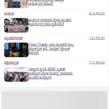
ಅಮಲಿನಲ್ಲಿ ಚಾಲನೆ!
ಉಡುಪಿ
8:14 PM IST
ಕಾಂಗ್ರೆಸ್ ಸರಕಾರದ ವೈಫಲ್ಯ ಖಂಡಿಸಿ
ಕಾಪುವಿನಲ್ಲಿ ಬಿಜೆಪಿ ಪ್ರತಿಭಟನೆ
ಸ್ಯಾಂಡಲ್‌ವುಡ್‌
7:27 PM IST
Toxic Trailer: ಇದು ಜೋಕರ್‌ ಅಲ್ಲ,
ಮಾನ್‌ಸ್ಟರ್‌ ಕಥೆ.. ʼಟಾಕ್ಸಿಕ್‌ʼ ಟ್ರೇಲರ್‌
ರಿಲೀಸ್..
ದಕ್ಷಿಣಕನ್ನಡ
7:17 PM IST
'ಆಳ್ವಾಸ್‌ ಪ್ರಗತಿ-2026' ಬೃಹತ್
ಉದ್ಯೋಗ ಮೇಳ ಸಂಪನ್ನ: ಸಾವಿರಾರು
ಮಂದಿಗೆ ಉದ್ಯೋಗ