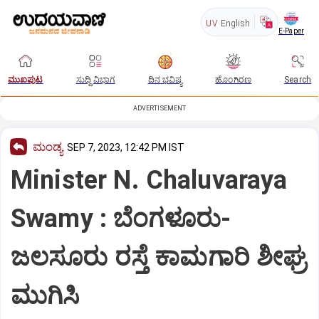
UV
English
E-Paper
ಮುಖಪುಟ
ಸುದ್ದಿ ವಿಭಾಗ
ದಿನ ಭವಿಷ್ಯ
ಹೊಂಗಿರಣ
Search
ADVERTISEMENT
ಮಂಡ್ಯ
SEP 7, 2023, 12:42 PM IST
Minister N. Chaluvaraya
Swamy : ಬೆಂಗಳೂರು-
ಜಲಸೂರು ರಸ್ತೆ ಕಾಮಗಾರಿ ಶೀಘ್ರ
ಮುಗಿಸಿ