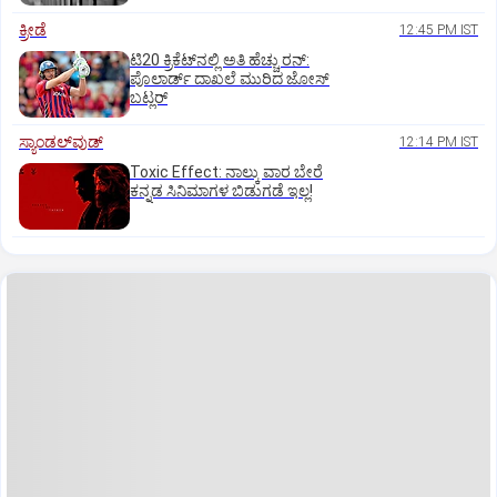
ಕ್ರೀಡೆ
12:45 PM IST
ಟಿ20 ಕ್ರಿಕೆಟ್‌ನಲ್ಲಿ ಅತಿ ಹೆಚ್ಚು ರನ್:
ಪೊಲಾರ್ಡ್ ದಾಖಲೆ ಮುರಿದ ಜೋಸ್
ಬಟ್ಲರ್
ಸ್ಯಾಂಡಲ್‌ವುಡ್‌
12:14 PM IST
Toxic Effect: ನಾಲ್ಕು ವಾರ ಬೇರೆ
ಕನ್ನಡ ಸಿನಿಮಾಗಳ ಬಿಡುಗಡೆ ಇಲ್ಲ!