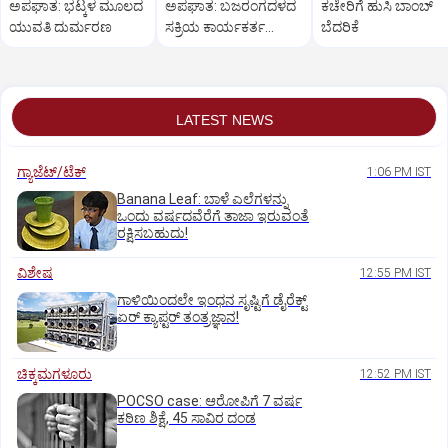
ಅಪಘಾತ: ಭಟ್ಕಳ ಮೂಲದ
ಅಪಘಾತ: ಬಜರಂಗದಳದ
ಕಚೇರಿಗೆ ಹುಸಿ ಬಾಂಬ್
ಯುವತಿ ದುರ್ಮರಣ
ಸಕ್ರಿಯ ಕಾರ್ಯಕರ್ತ
ಬೆದರಿಕೆ
ಸ್ಥಳದಲ್ಲೇ ಸಾವು
LATEST NEWS
ಗ್ಯಾಜೆಟ್/ಟೆಕ್
1:06 PM IST
Banana Leaf: ಬಾಳೆ ಎಲೆಗಳನ್ನು
ಒಂದು ವರ್ಷದವೆರೆಗೆ ತಾಜಾ ಇರುವಂತೆ
ರಕ್ಷಿಸಬಹುದು!
ವಿಶೇಷ
12:55 PM IST
ಗಾಳಿಯಿಂದಲೇ ಇಂಧನ ಸೃಷ್ಟಿಗೆ ಡೈರೆಕ್ಟ್
ಏರ್‌ ಕ್ಯಾಪ್ಟರ್ ತಂತ್ರಜ್ಞಾನ!
ಚಿಕ್ಕಮಗಳೂರು
12:52 PM IST
POCSO case: ಆರೋಪಿಗೆ 7 ವರ್ಷ
ಕಠಿಣ ಶಿಕ್ಷೆ, 45 ಸಾವಿರ ದಂಡ