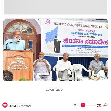
ADVERTISEMENT
ಅ
ಅ
TEAM UDAYAVANI