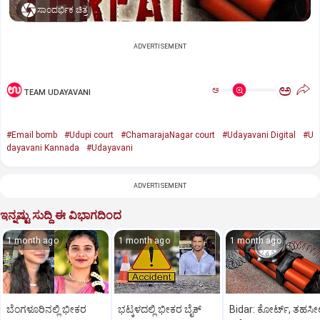
ಸಾಂದರ್ಭಿಕ ಚಿತ್ರ
ADVERTISEMENT
ಅ
ಅ
TEAM UDAYAVANI
#Email bomb
#Udupi court
#ChamarajaNagar court
#Udayavani Digital
#U
dayavani Kannada
#Udayavani
ADVERTISEMENT
ಇನ್ನಷ್ಟು ಸುದ್ದಿ ಈ ವಿಭಾಗದಿಂದ
1 month ago
1 month ago
1 month ago
ಬೆಂಗಳೂರಿನಲ್ಲಿ ಭೀಕರ
ಭಟ್ಕಳದಲ್ಲಿ ಭೀಕರ ಬೈಕ್
Bidar: ಕೋರ್ಟ್, ತಹಸೀ