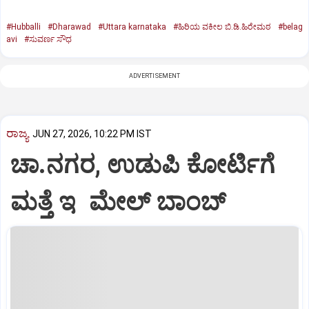
#Hubballi
#Dharawad
#Uttara karnataka
#ಹಿರಿಯ ವಕೀಲ ಬಿ.ಡಿ.ಹಿರೇಮಠ
#belag
avi
#ಸುವರ್ಣ ಸೌಧ
ADVERTISEMENT
ರಾಜ್ಯ
JUN 27, 2026, 10:22 PM IST
ಚಾ.ನಗರ, ಉಡುಪಿ ಕೋರ್ಟಿಗೆ
ಮತ್ತೆ ಇ ಮೇಲ್‌ ಬಾಂಬ್