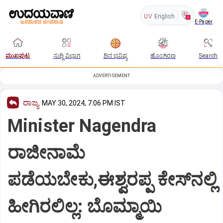
UV
English
E-Paper
ಮುಖಪುಟ
ಸುದ್ದಿ ವಿಭಾಗ
ದಿನ ಭವಿಷ್ಯ
ಹೊಂಗಿರಣ
Search
ADVERTISEMENT
ರಾಜ್ಯ
MAY 30, 2024, 7:06 PM IST
Minister Nagendra
ರಾಜೀನಾಮೆ
ಪಡೆಯಬೇಕು,ಈಶ್ವರಪ್ಪ ಕೇಸ್‌ನಲ್ಲಿ
ಹೀಗಿರಲಿಲ್ಲ: ಬೊಮ್ಮಾಯಿ