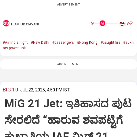
ADVERTISEMENT
ಅ
ಅ
TEAM UDAYAVANI
#Air India flight
#New Delhi
#passengers
#Hong Kong
#caught fire
#auxili
ary power unit
ADVERTISEMENT
BIG 10
JUL 22, 2025, 4:50 PM IST
MiG 21 Jet: ಇತಿಹಾಸದ ಪುಟ
ಸೇರಲಿದೆ “ಹಾರುವ ಶವಪಟ್ಟಿಗೆ
ಕುಖ್ಯಾತಿಯ IAF ಮಿಗ್‌ 21