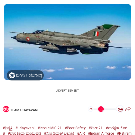
ಮಿಗ್‌ 21 ಯುಗಾಂತ್ಯ
ADVERTISEMENT
ಅ
ಅ
TEAM UDAYAVANI
#ನಿವೃತ್ತಿ
#udayavani
#Iconic MiG 21
#Poor Safety
#ಮಿಗ್‌ 21
#ಸುರಕ್ಷತಾ ಕೊರ
ತೆ
#ಭಾರತೀಯ ವಾಯುಪಡೆ
#ಸೋವಿಯತ್‌ ಒಕ್ಕೂಟ
#AIR
#Indian Airforce
#Retirem