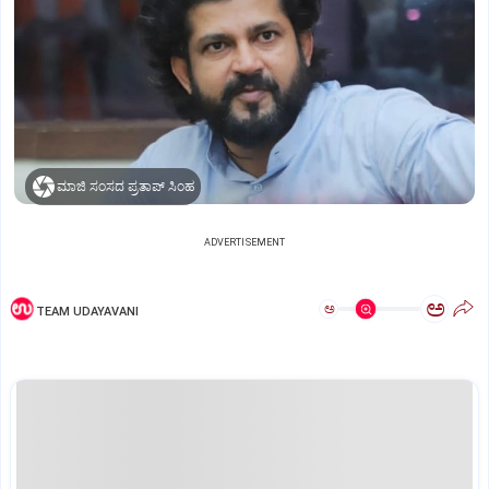
ಮಾಜಿ ಸಂಸದ ಪ್ರತಾಪ್‌ ಸಿಂಹ
ADVERTISEMENT
ಅ
ಅ
TEAM UDAYAVANI