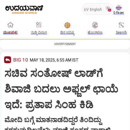
UV
English
E-Paper
ಮುಖಪುಟ
ಸುದ್ದಿ ವಿಭಾಗ
ದಿನ ಭವಿಷ್ಯ
ಹೊಂಗಿರಣ
Search
ADVERTISEMENT
BIG 10
MAY 18, 2025, 6:55 AM IST
ಸಚಿವ ಸಂತೋಷ್‌ ಲಾಡ್‌ಗೆ
ಶಿವಾಜಿ ಬದಲು ಅಫ್ಜಲ್‌ ಛಾಯೆ
ಇದೆ: ಪ್ರತಾಪ ಸಿಂಹ ಕಿಡಿ
ಮೋದಿ ಬಗ್ಗೆ ಮಾತನಾಡದಿದ್ದರೆ ತಿಂದಿದ್ದು