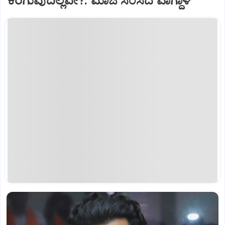
ಕರಗುವುದಿಲ್ಲವೇ?: ಮಾಜಿ ಸಂಸದ ವಾಗ್ದಾಳಿ