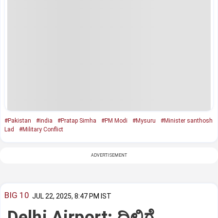
#Pakistan
#india
#Pratap Simha
#PM Modi
#Mysuru
#Minister santhosh
Lad
#Military Conflict
ADVERTISEMENT
BIG 10
JUL 22, 2025, 8:47 PM IST
Delhi Airport: ದಿಲ್ಲಿಗೆ