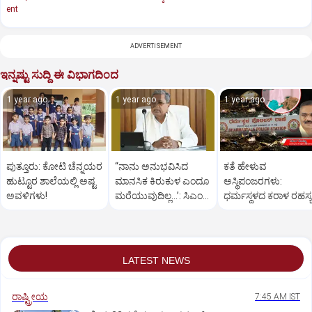
ent
ADVERTISEMENT
ಇನ್ನಷ್ಟು ಸುದ್ದಿ ಈ ವಿಭಾಗದಿಂದ
1 year ago
1 year ago
1 year ago
ಪುತ್ತೂರು: ಕೋಟಿ ಚೆನ್ನಯರ
“ನಾನು ಅನುಭವಿಸಿದ
ಕತೆ ಹೇಳುವ
ಹುಟ್ಟೂರ ಶಾಲೆಯಲ್ಲಿ ಅಷ್ಟ
ಮಾನಸಿಕ ಕಿರುಕುಳ ಎಂದೂ
ಅಸ್ಥಿಪಂಜರಗಳು:
ಅವಳಿಗಳು!
ಮರೆಯುವುದಿಲ್ಲ…’: ಸಿಎಂ
ಧರ್ಮಸ್ಥಳದ‌ ಕರಾಳ ರಹಸ್ಯ
ಸಿದ್ದರಾಮಯ್ಯ
ತೆರೆದಿಡಲಿದೆಯೇ ಡಿಎನ್
ಪರೀಕ್ಷೆ?
LATEST NEWS
ರಾಷ್ಟ್ರೀಯ
7:45 AM IST