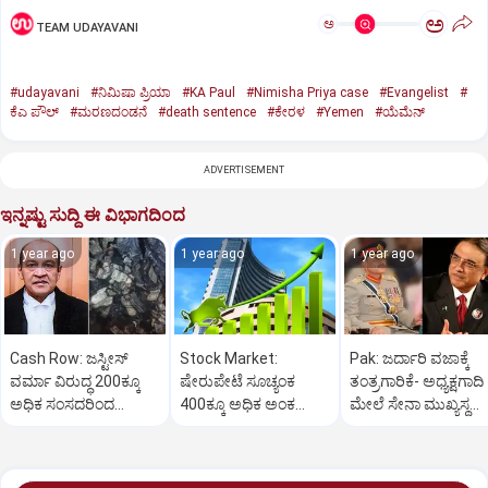
ಅ
ಅ
TEAM UDAYAVANI
#udayavani
#ನಿಮಿಷಾ ಪ್ರಿಯಾ
#KA Paul
#Nimisha Priya case
#Evangelist
#
ಕೆಎ ಪೌಲ್
#ಮರಣದಂಡನೆ
#death sentence
#ಕೇರಳ
#Yemen
#ಯೆಮೆನ್‌
ADVERTISEMENT
ಇನ್ನಷ್ಟು ಸುದ್ದಿ ಈ ವಿಭಾಗದಿಂದ
1 year ago
1 year ago
1 year ago
Cash Row: ಜಸ್ಟೀಸ್‌
Stock Market:
Pak: ಜರ್ದಾರಿ ವಜಾಕ್ಕೆ
ವರ್ಮಾ ವಿರುದ್ಧ 200ಕ್ಕೂ
ಷೇರುಪೇಟೆ ಸೂಚ್ಯಂಕ
ತಂತ್ರಗಾರಿಕೆ- ಅಧ್ಯಕ್ಷಗಾದಿ
ಅಧಿಕ ಸಂಸದರಿಂದ
400ಕ್ಕೂ ಅಧಿಕ ಅಂಕ
ಮೇಲೆ ಸೇನಾ ಮುಖ್ಯಸ್ಥ
ಮಹಾಭಿಯೋಗಕ್ಕೆ
ಜಿಗಿತ-ದಿನಾಂತ್ಯದ
ಮುನೀರ್ ಚಿತ್ತ!
ಕೋರಿಕೆ…
ವಹಿವಾಟು ಅಂತ್ಯ