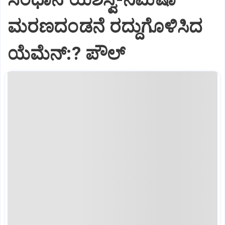
ಮರಣದಂಡನೆ ರದ್ದುಗೊಳಿಸಿದ
ಯೆಮೆನ್:? ಪೌಲ್