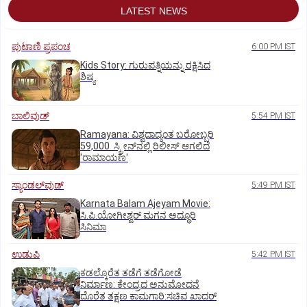
LATEST NEWS
ಪುಟಾಣಿ ಪ್ರಪಂಚ
6:00 PM IST
Kids Story: ಗುರುಪತ್ನಿಯನ್ನು ರಕ್ಷಿಸಿದ
ಶಿಷ್ಯ
ಬಾಲಿವುಡ್‌
5:54 PM IST
Ramayana: ವಿಶ್ವದಾದ್ಯಂತ ಬರೋಬ್ಬರಿ
59,000 ಸ್ಕ್ರೀನ್‌ನಲ್ಲಿ ರಿಲೀಸ್‌ ಆಗಲಿದೆ
'ರಾಮಾಯಣ'
ಸ್ಯಾಂಡಲ್‌ವುಡ್‌
5:49 PM IST
Karnata Balam Ajeyam Movie:
ಸಿ.ಪಿ.ಯೋಗೀಶ್ವರ್‌ ಮಗನ ಅದ್ಧೂರಿ
ಸಿನಿಮಾ
ಉಡುಪಿ
5:42 PM IST
ಕಡಲ್ಕೊರೆತ ತಡೆಗೆ ತಡೆಗೋಡೆ
ನಿರ್ಮಾಣ: ಕೇಂದ್ರದ ಅನುಮೋದನೆ
ದೊರೆತ ತಕ್ಷಣ ಕಾಮಗಾರಿ:ಸಚಿವ ಖಾದರ್