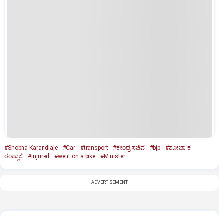
#Shobha Karandlaje
#Car
#transport
#ಕೇಂದ್ರ ಸಚಿವೆ
#bjp
#ಶೋಭಾ ಕ
ರಂದ್ಲಾಜೆ
#Injured
#went on a bike
#Minister
ADVERTISEMENT