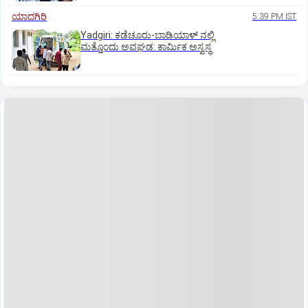
ಯಾದಗಿರಿ
5:39 PM IST
Yadgiri: ಕಡೆಚೂರು-ಬಾಡಿಯಾಳ್ ನಲ್ಲಿ
ಮತ್ತೊಂದು ಅವಘಡ: ಕಾರ್ಮಿಕ ಅಸ್ವಸ್ಥ