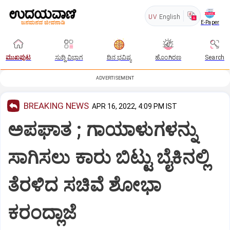
UV
English
E-Paper
ಮುಖಪುಟ
ಸುದ್ದಿ ವಿಭಾಗ
ದಿನ ಭವಿಷ್ಯ
ಹೊಂಗಿರಣ
Search
ADVERTISEMENT
BREAKING NEWS
APR 16, 2022, 4:09 PM IST
ಅಪಘಾತ ; ಗಾಯಾಳುಗಳನ್ನು
ಸಾಗಿಸಲು ಕಾರು ಬಿಟ್ಟು ಬೈಕಿನಲ್ಲಿ
ತೆರಳಿದ ಸಚಿವೆ ಶೋಭಾ
ಕರಂದ್ಲಾಜೆ