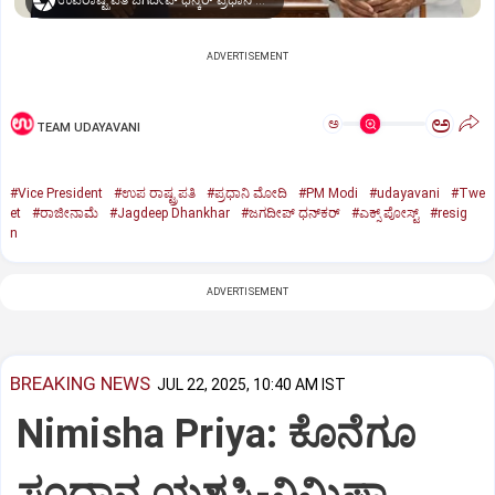
ಉಪರಾಷ್ಟ್ರಪತಿ ಜಗದೀಪ್‌ ಧನ್ಕರ್-ಪ್ರಧಾನಿ ಮೋದಿ
ADVERTISEMENT
ಅ
ಅ
TEAM UDAYAVANI
#Vice President
#ಉಪ ರಾಷ್ಟ್ರಪತಿ
#ಪ್ರಧಾನಿ ಮೋದಿ
#PM Modi
#udayavani
#Twe
et
#ರಾಜೀನಾಮೆ
#Jagdeep Dhankhar
#ಜಗದೀಪ್‌ ಧನ್‌ಕರ್‌
#ಎಕ್ಸ್‌ ಪೋಸ್ಟ್
#resig
n
ADVERTISEMENT
BREAKING NEWS
JUL 22, 2025, 10:40 AM IST
Nimisha Priya: ಕೊನೆಗೂ
ಸಂಧಾನ ಯಶಸ್ವಿ-ನಿಮಿಷಾ