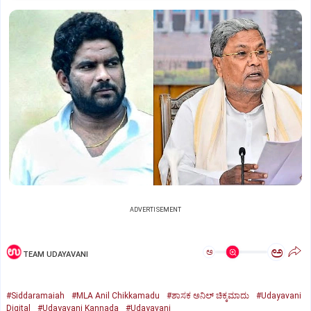
ADVERTISEMENT
ಅ
ಅ
TEAM UDAYAVANI
#Siddaramaiah
#MLA Anil Chikkamadu
#ಶಾಸಕ ಅನಿಲ್ ಚಿಕ್ಕಮಾದು‌
#Udayavani
Digital
#Udayavani Kannada
#Udayavani