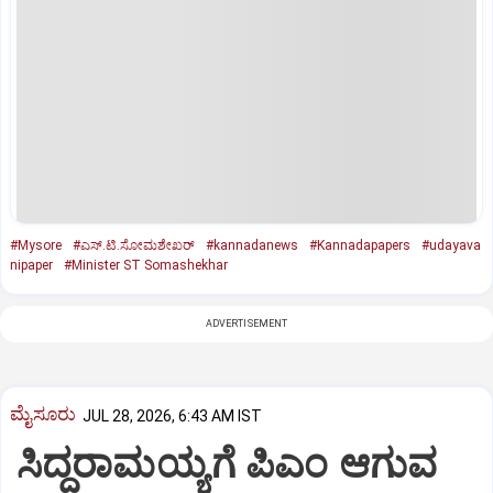
#Mysore
#ಎಸ್‌.ಟಿ.ಸೋಮಶೇಖರ್‌
#kannadanews
#Kannadapapers
#udayava
nipaper
#Minister ST Somashekhar
ADVERTISEMENT
ಮೈಸೂರು
JUL 28, 2026, 6:43 AM IST
ಸಿದ್ದರಾಮಯ್ಯಗೆ ಪಿಎಂ ಆಗುವ