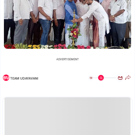
ADVERTISEMENT
ಅ
ಅ
TEAM UDAYAVANI