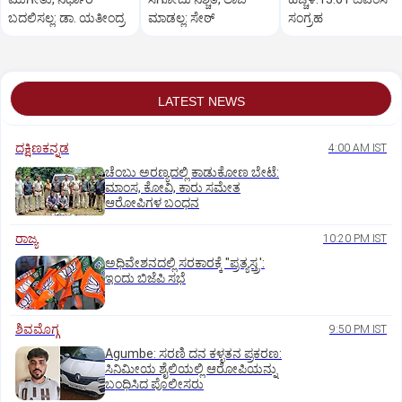
ಬದಲಿಸಲ್ಲ: ಡಾ. ಯತೀಂದ್ರ
ಮಾಡಲ್ಲ: ಸೇಠ್‌
ಸಂಗ್ರಹ
LATEST NEWS
ದಕ್ಷಿಣಕನ್ನಡ
4:00 AM IST
ಚೆಂಬು ಅರಣ್ಯದಲ್ಲಿ ಕಾಡುಕೋಣ ಬೇಟೆ:
ಮಾಂಸ, ಕೋವಿ, ಕಾರು ಸಮೇತ
ಆರೋಪಿಗಳ ಬಂಧನ
ರಾಜ್ಯ
10:20 PM IST
ಅಧಿವೇಶನದಲ್ಲಿ ಸರಕಾರಕ್ಕೆ "ಪ್ರತ್ಯಸ್ತ್ರ':
ಇಂದು ಬಿಜೆಪಿ ಸಭೆ
ಶಿವಮೊಗ್ಗ
9:50 PM IST
Agumbe: ಸರಣಿ ದನ ಕಳ್ಳತನ ಪ್ರಕರಣ:
ಸಿನಿಮೀಯ ಶೈಲಿಯಲ್ಲಿ ಆರೋಪಿಯನ್ನು
ಬಂಧಿಸಿದ ಪೊಲೀಸರು