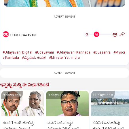
ADVERTISEMENT
ಅ
ಅ
TEAM UDAYAVANI
#Udayavani Digital
#Udayavani
#Udayavani Kannada
#Dussehra
#Mysor
e Kambala
#ಮೈಸೂರು ಕಂಬಳ
#Minister Yathindra.
ADVERTISEMENT
ಇನ್ನಷ್ಟು ಸುದ್ದಿ ಈ ವಿಭಾಗದಿಂದ
9 days ago
9 days ago
11 days ago
ತಂದೆ 1 ಬಾರಿ ಹೇಳಿದ್ರೆ
ನನಗೆ ಸಚಿವ ಸ್ಥಾನ
ಕಬಿನಿಗೆ ಒಳ ಹರಿವು
ಮುಗೀತು, ನಿರ್ಧಾರ
ಸಿಗೋದು ನಿಶ್ಚಿತ, ಲಾಬಿ
ಹೆಚ್ಚಳ:13.61 ಟಿಎಂಸಿ