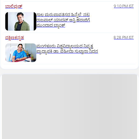
ಬಾಲಿವುಡ್‌
9:10 PM IST
ಸಾಲ ಮರುಪಾವತಿಸದ ಹಿನ್ನೆಲೆ: ನಟ
ರಾಜಪಾಲ್ ಯಾದವ್‌ ಆಸ್ತಿ ಹರಾಜಿಗೆ
ಮುಂದಾದ ಬ್ಯಾಂಕ್
ದಕ್ಷಿಣಕನ್ನಡ
8:28 PM IST
ಮಂಗಳೂರು ವಿಶ್ವವಿದ್ಯಾಲಯದ ನಿವೃತ್ತ
ಪ್ರಾಧ್ಯಾಪಕಿ ಡಾ. ವಹೀದಾ ಸುಲ್ತಾನಾ ನಿಧನ