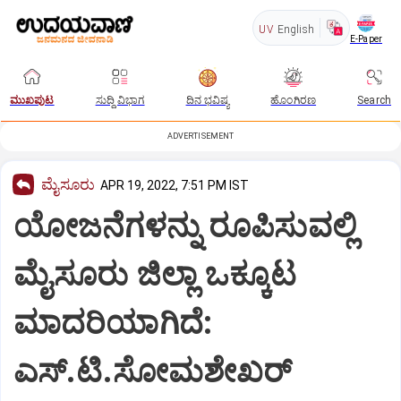
UV
English
E-Paper
ಮುಖಪುಟ
ಸುದ್ದಿ ವಿಭಾಗ
ದಿನ ಭವಿಷ್ಯ
ಹೊಂಗಿರಣ
Search
ADVERTISEMENT
ಮೈಸೂರು
APR 19, 2022, 7:51 PM IST
ಯೋಜನೆಗಳನ್ನು ರೂಪಿಸುವಲ್ಲಿ
ಮೈಸೂರು ಜಿಲ್ಲಾ ಒಕ್ಕೂಟ
ಮಾದರಿಯಾಗಿದೆ:
ಎಸ್.ಟಿ.ಸೋಮಶೇಖರ್