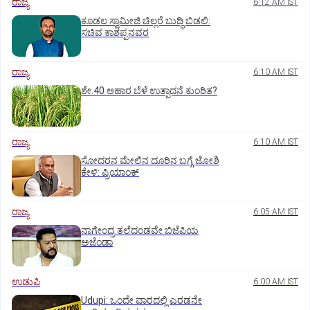
ರಾಜ್ಯ
6:12 AM IST
ಕೂಡಲ ಸ್ವಾಮೀಜಿ ಚಿಲ್ಲರೆ ಬುದ್ಧಿ ಬಿಡಲಿ:
ಸಚಿವ ಕಾಶಪ್ಪನವರ
ರಾಜ್ಯ
6:10 AM IST
ಶೇ.40 ಆಹಾರ ಬೆಳೆ ಉತ್ಪಾದನೆ ಕುಂಠಿತ?
ರಾಜ್ಯ
6:10 AM IST
ಸೋದರನ ಮೇಲಿನ ದೂರಿನ ಬಗ್ಗೆ ಜೋಶಿ
ಕೇಳಿ: ಪ್ರಿಯಾಂಕ್‌
ರಾಜ್ಯ
6:05 AM IST
ನಾಗೇಂದ್ರ ತಲೆದಂಡವೇ ಬಿಜೆಪಿಯ
ಅಜೆಂಡಾ
ಉಡುಪಿ
6:00 AM IST
Udupi: ಒಂದೇ ವಾರದಲ್ಲಿ ಎರಡನೇ