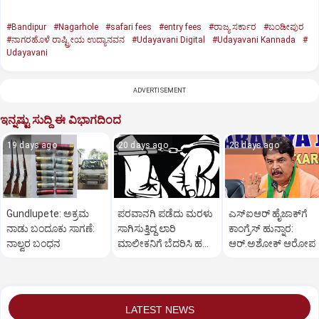
#Bandipur
#Nagarhole
#safari fees
#entry fees
#ರಾಜ್ಯ ಸರ್ಕಾರ
#ಬಂಡೀಪುರ
#ನಾಗರಹೊಳೆ ರಾಷ್ಟ್ರೀಯ ಉದ್ಯಾನವನ
#Udayavani Digital
#Udayavani Kannada
#
Udayavani
ADVERTISEMENT
ಇನ್ನಷ್ಟು ಸುದ್ದಿ ಈ ವಿಭಾಗದಿಂದ
19 days ago
20 days ago
23 days ago
Gundlupete: ಅಕ್ರಮ
ಪರವಾನಗಿ ಪಡೆದು ಮರಳು
ಎಸ್‌ಐಆರ್‌ ಹೈಜಾಕ್‌ಗೆ
ನಾಡು ಬಂದೂಕು ಸಾಗಣೆ:
ಸಾಗಿಸುತ್ತಿದ್ದ ಲಾರಿ
ಕಾಂಗ್ರೆಸ್‌ ಹುನ್ನಾರ:
ನಾಲ್ವರ ಬಂಧನ
ಮಾಲೀಕನಿಗೆ ಬೆದರಿಸಿ ಹಣ
ಆರ್‌.ಅಶೋಕ್‌ ಆರೋಪ
ವಸೂಲಿ; ಮೂವರು ಅರೆಸ್ಟ್
LATEST NEWS