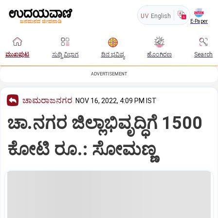
UV
English
E-Paper
ಮುಖಪುಟ
ಸುದ್ದಿ ವಿಭಾಗ
ದಿನ ಭವಿಷ್ಯ
ಹೊಂಗಿರಣ
Search
ADVERTISEMENT
ಚಾಮರಾಜನಗರ
NOV 16, 2022, 4:09 PM IST
ಚಾ.ನಗರ ಜಿಲ್ಲಾಭಿವೃದ್ಧಿಗೆ 1500
ಕೋಟಿ ರೂ.: ಸೋಮಣ್ಣ