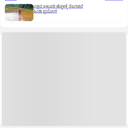
ಭತ್ತದ ಇಳುವರಿ ಹೆಚ್ಚಳಕ್ಕೆ ನೆಲಗಡಲೆ
ಹಿಂಡಿ ಪ್ರಯೋಗ!