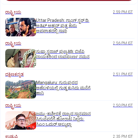
ರಾಷ್ಟ್ರೀಯ
2:59 PM IST
Uttar Pradesh: ಗ್ಯಾಂಗ್ ಸ್ಟರ್‌ ದಿ.
ಅತಿಖ್ ಅಹ್ಮದ್ ಪುತ್ರ ಕಾರು
ಅಪಘಾತದಲ್ಲಿ ಸಾವು
ರಾಷ್ಟ್ರೀಯ
2:56 PM IST
ಸುಷ್ಮಾ ಸ್ವರಾಜ್ ಪುಣ್ಯತಿಥಿ: ಬಿಜೆಪಿ
ನಾಯಕರಿಂದ ಭಾವಪೂರ್ಣ ನಮನ
ದಕ್ಷಿಣಕನ್ನಡ
2:51 PM IST
Mangaluru: ಗುರುಪುರದ
ಅಣೆಬಳಿಯಲ್ಲಿ ಗುಡ್ಡ ಕುಸಿದು ಮನೆಗೆ
ಹಾನಿ
ರಾಷ್ಟ್ರೀಯ
2:50 PM IST
ಜಮ್ಮು-ಕಾಶ್ಮೀರಕ್ಕೆ ರಾಜ್ಯದ ಸ್ಥಾನಮಾನ
ಸಿಗುವವರೆಗೆ ಹೋರಾಟ ನಿಲ್ಲದು:
ಸಿಎಂ ಒಮರ್ ಅಬ್ದುಲ್ಲಾ
ಉಡುಪಿ
2:35 PM IST