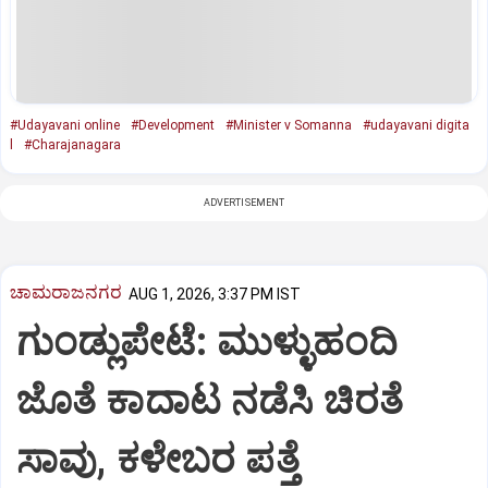
#Udayavani online
#Development
#Minister v Somanna
#udayavani digita
l
#Charajanagara
ADVERTISEMENT
ಚಾಮರಾಜನಗರ
AUG 1, 2026, 3:37 PM IST
ಗುಂಡ್ಲುಪೇಟೆ: ಮುಳ್ಳುಹಂದಿ
ಜೊತೆ ಕಾದಾಟ ನಡೆಸಿ ಚಿರತೆ
ಸಾವು, ಕಳೇಬರ ಪತ್ತೆ