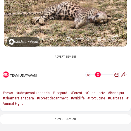
ಚಿರತೆಯ ಕಳೇಬರ
ADVERTISEMENT
ಅ
ಅ
TEAM UDAYAVANI
#news
#udayavani kannada
#Leopard
#Forest
#Gundlupete
#Bandipur
#Chamarajanagara
#Forest department
#Wildlife
#Porcupine
#Carcass
#
Animal Fight
ADVERTISEMENT