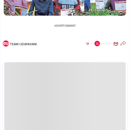
ADVERTISEMENT
ಅ
ಅ
TEAM UDAYAVANI