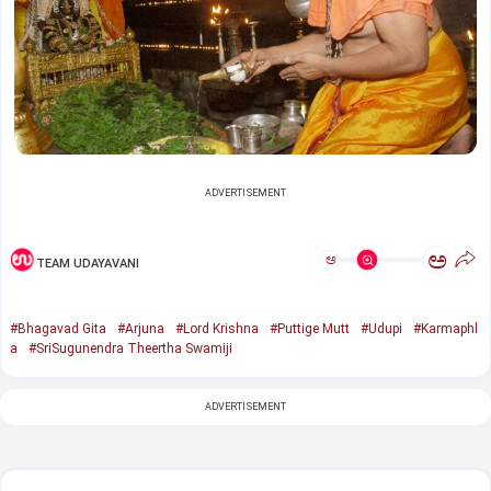
ADVERTISEMENT
ಅ
ಅ
TEAM UDAYAVANI
#Bhagavad Gita
#Arjuna
#Lord Krishna
#Puttige Mutt
#Udupi
#Karmaphl
a
#SriSugunendra Theertha Swamiji
ADVERTISEMENT