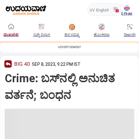
UV
English
E-Paper
ಮುಖಪುಟ
ಸುದ್ದಿ ವಿಭಾಗ
ದಿನ ಭವಿಷ್ಯ
ಹೊಂಗಿರಣ
Search
ADVERTISEMENT
BIG 40
SEP 8, 2023, 9:22 PM IST
Crime: ಬಸ್‌ನಲ್ಲಿ ಅನುಚಿತ
ವರ್ತನೆ; ಬಂಧನ