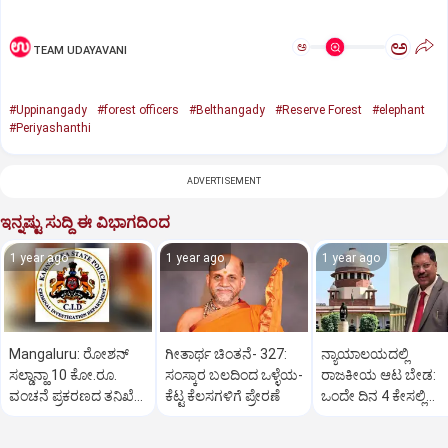
ಅ
ಅ
TEAM UDAYAVANI
#Uppinangady
#forest officers
#Belthangady
#Reserve Forest
#elephant
#Periyashanthi
ADVERTISEMENT
ಇನ್ನಷ್ಟು ಸುದ್ದಿ ಈ ವಿಭಾಗದಿಂದ
1 year ago
1 year ago
1 year ago
Mangaluru: ರೋಶನ್‌
ಗೀತಾರ್ಥ ಚಿಂತನೆ- 327:
ನ್ಯಾಯಾಲಯದಲ್ಲಿ
ಸಲ್ಡಾನ್ಹಾ 10 ಕೋ.ರೂ.
ಸಂಸ್ಕಾರ ಬಲದಿಂದ ಒಳ್ಳೆಯ-
ರಾಜಕೀಯ ಆಟ ಬೇಡ:
ವಂಚನೆ ಪ್ರಕರಣದ ತನಿಖೆ
ಕೆಟ್ಟ ಕೆಲಸಗಳಿಗೆ ಪ್ರೇರಣೆ
ಒಂದೇ ದಿನ 4 ಕೇಸಲ್ಲಿ
ಸಿಐಡಿಗೆ ವರ್ಗ
ಸುಪ್ರೀಂಕೋರ್ಟ್‌ ಅಭಿಮ