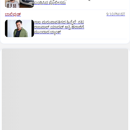
ಬಂಧಿಸಿದ ಪೊಲೀಸರು
ಬಾಲಿವುಡ್‌
9:10 PM IST
ಸಾಲ ಮರುಪಾವತಿಸದ ಹಿನ್ನೆಲೆ: ನಟ
ರಾಜಪಾಲ್ ಯಾದವ್‌ ಆಸ್ತಿ ಹರಾಜಿಗೆ
ಮುಂದಾದ ಬ್ಯಾಂಕ್