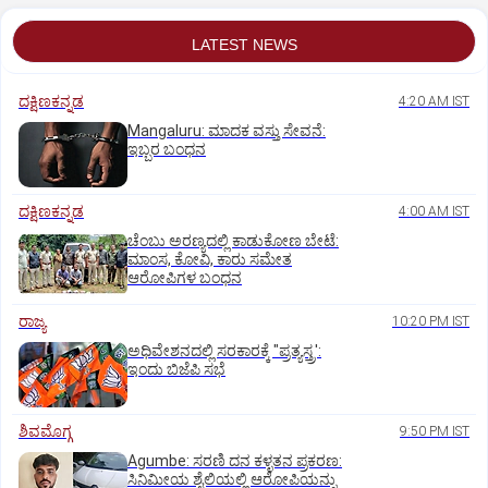
LATEST NEWS
ದಕ್ಷಿಣಕನ್ನಡ
4:20 AM IST
Mangaluru: ಮಾದಕ ವಸ್ತು ಸೇವನೆ:
ಇಬ್ಬರ ಬಂಧನ
ದಕ್ಷಿಣಕನ್ನಡ
4:00 AM IST
ಚೆಂಬು ಅರಣ್ಯದಲ್ಲಿ ಕಾಡುಕೋಣ ಬೇಟೆ:
ಮಾಂಸ, ಕೋವಿ, ಕಾರು ಸಮೇತ
ಆರೋಪಿಗಳ ಬಂಧನ
ರಾಜ್ಯ
10:20 PM IST
ಅಧಿವೇಶನದಲ್ಲಿ ಸರಕಾರಕ್ಕೆ "ಪ್ರತ್ಯಸ್ತ್ರ':
ಇಂದು ಬಿಜೆಪಿ ಸಭೆ
ಶಿವಮೊಗ್ಗ
9:50 PM IST
Agumbe: ಸರಣಿ ದನ ಕಳ್ಳತನ ಪ್ರಕರಣ:
ಸಿನಿಮೀಯ ಶೈಲಿಯಲ್ಲಿ ಆರೋಪಿಯನ್ನು