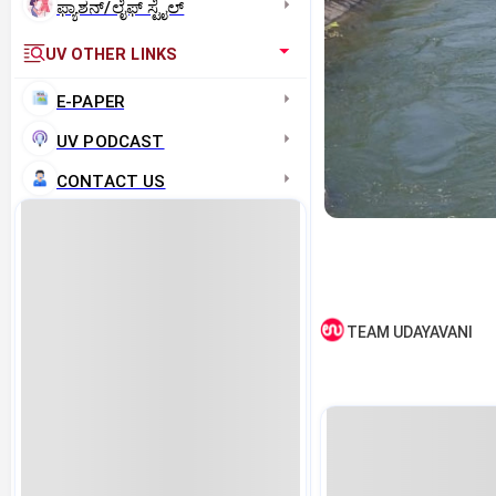
ಫ್ಯಾಶನ್/ಲೈಫ್‌ ಸ್ಟೈಲ್
UV OTHER LINKS
E-PAPER
UV PODCAST
CONTACT US
TEAM UDAYAVANI