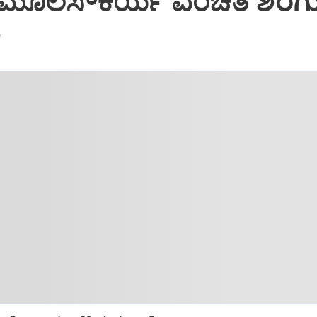
: ಮೂಲಸೌಕರ್ಯ ವಂಚಿತ ಶಿರಗು