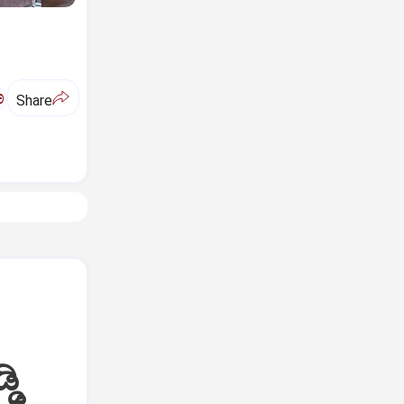
ಅ
Share
ಡಿ