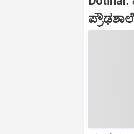
Dotihal
ಪ್ರೌಢಶಾಲೆ