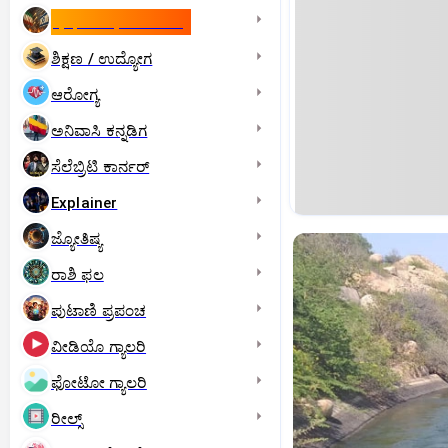
ಇಸ್ರೇಲ್- ಇರಾನ್‌ ಯುದ್ಧ
ಶಿಕ್ಷಣ / ಉದ್ಯೋಗ
ಆರೋಗ್ಯ
ಅನಿವಾಸಿ ಕನ್ನಡಿಗ
ಸೆಲೆಬ್ರಿಟಿ ಕಾರ್ನರ್‌
Explainer
ಜ್ಯೋತಿಷ್ಯ
ರಾಶಿ ಫಲ
ಪುಟಾಣಿ ಪ್ರಪಂಚ
ವೀಡಿಯೊ ಗ್ಯಾಲರಿ
ಫೋಟೋ ಗ್ಯಾಲರಿ
ರೀಲ್ಸ್