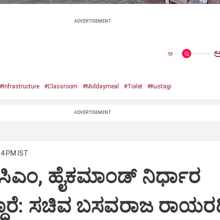
ADVERTISEMENT
ಅ
#Infrastructure
#Classroom
#Middaymeal
#Toilet
#Kustagi
ADVERTISEMENT
04 PM IST
ೆ ಸಿಎಂ, ಹೈಕಮಾಂಡ್ ನಿರ್ಧಾರ
ಾರೆ: ಸಚಿವ ಬಸವರಾಜ ರಾಯರಡ್