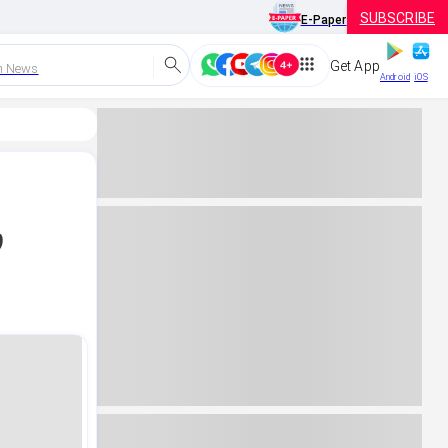
SUBSCRIBE
E-Paper
Get App
h News
Android
iOS