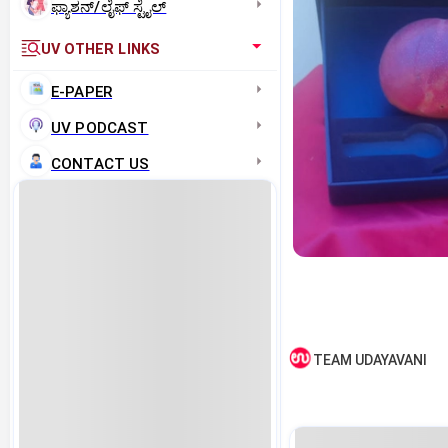
ಫ್ಯಾಶನ್/ಲೈಫ್‌ ಸ್ಟೈಲ್
UV OTHER LINKS
E-PAPER
UV PODCAST
CONTACT US
TEAM UDAYAVANI