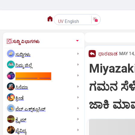
English
UV
ಸುದ್ದಿ ವಿಭಾಗಗಳು
ಧಾರವಾಡ
MAY 14,
ಸುದ್ದಿಗಳು
Miyazaki
ನಿಮ್ಮ ಜಿಲ್ಲೆ
ಕಾಮನ್‌ ವೆಲ್ತ್‌ ಗೇಮ್ಸ್‌
ಗಮನ ಸೆಳ
ಸಿನೆಮಾ
ಕ್ರೀಡೆ
ಜಾಕಿ ಮಾ
ವೆಬ್ ಎಕ್ಸ್‌ಕ್ಲೂಸಿವ್
ಕ್ರೈಮ್
ವೈವಿಧ್ಯ