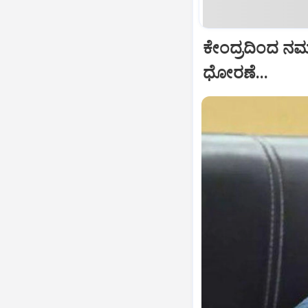
ಕೇಂದ್ರದಿಂದ ನಮಗೆ
ಧೋರಣೆ...