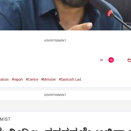
ADVERTISEMENT
ಅ
uation
#report
#Centre
#Minister
#Santosh Lad
ADVERTISEMENT
AM IST