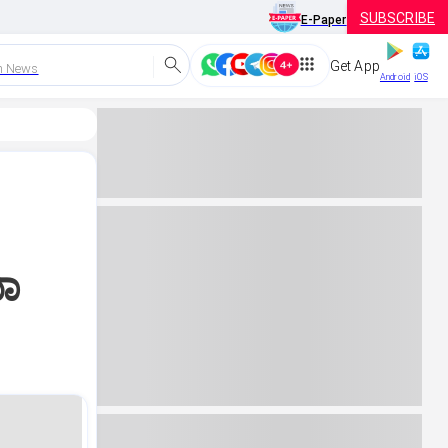
SUBSCRIBE
E-Paper
Get App
h News
Android
iOS
ಯಾ