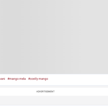
vani
#mango mela
#costly mango
ADVERTISEMENT