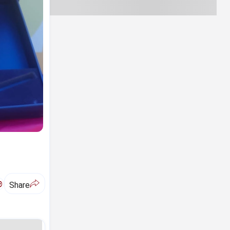
ಅ
Share