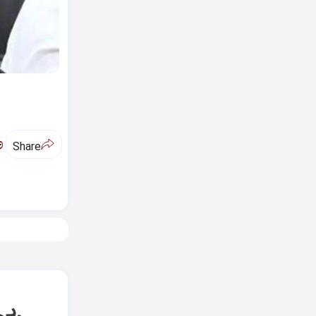
ಅ
Share