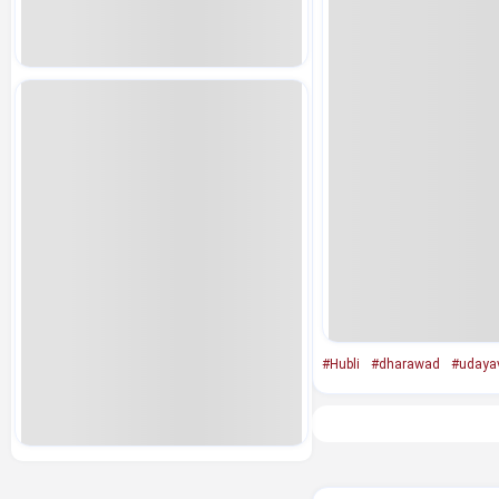
#Hubli
#dharawad
#udaya