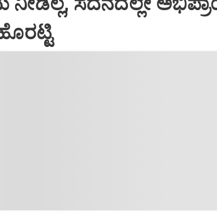
 ನೀಡಿಲ್ಲ, ಸದನದಲ್ಲೇ ಅಭಿಪ್
 ಹೊರಟ್ಟಿ