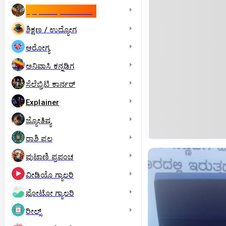
ಇಸ್ರೇಲ್- ಇರಾನ್‌ ಯುದ್ಧ
ಶಿಕ್ಷಣ / ಉದ್ಯೋಗ
ಆರೋಗ್ಯ
ಅನಿವಾಸಿ ಕನ್ನಡಿಗ
ಸೆಲೆಬ್ರಿಟಿ ಕಾರ್ನರ್‌
Explainer
ಜ್ಯೋತಿಷ್ಯ
ರಾಶಿ ಫಲ
ಪುಟಾಣಿ ಪ್ರಪಂಚ
ವೀಡಿಯೊ ಗ್ಯಾಲರಿ
ಫೋಟೋ ಗ್ಯಾಲರಿ
ರೀಲ್ಸ್