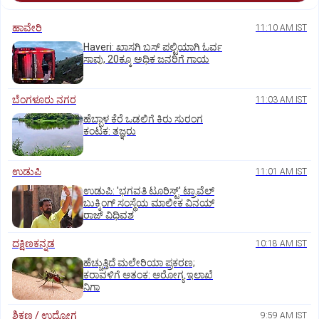
ಹಾವೇರಿ
11:10 AM IST
Haveri: ಖಾಸಗಿ ಬಸ್ ಪಲ್ಟಿಯಾಗಿ ಓರ್ವ
ಸಾವು, 20ಕ್ಕೂ ಅಧಿಕ ಜನರಿಗೆ ಗಾಯ
ಬೆಂಗಳೂರು ನಗರ
11:03 AM IST
ಹೆಬ್ಬಾಳ ಕೆರೆ ಒಡಲಿಗೆ ಕಿರು ಸುರಂಗ
ಕಂಟಕ: ತಜ್ಞರು
ಉಡುಪಿ
11:01 AM IST
ಉಡುಪಿ: 'ಭಗವತಿ ಟೂರಿಸ್ಟ್' ಟ್ರಾವೆಲ್
ಬುಕ್ಕಿಂಗ್ ಸಂಸ್ಥೆಯ ಮಾಲೀಕ ವಿನಯ್
ರಾಜ್ ವಿಧಿವಶ
ದಕ್ಷಿಣಕನ್ನಡ
10:18 AM IST
ಹೆಚ್ಚುತ್ತಿದೆ ಮಲೇರಿಯಾ ಪ್ರಕರಣ;
ಕರಾವಳಿಗೆ ಆತಂಕ: ಆರೋಗ್ಯ ಇಲಾಖೆ
ನಿಗಾ
ಶಿಕ್ಷಣ / ಉದ್ಯೋಗ
9:59 AM IST