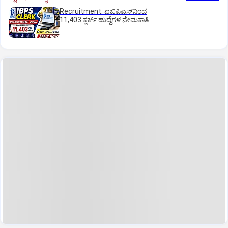
Recruitment: ಐಬಿಪಿಎಸ್‌ನಿಂದ
11,403 ಕ್ಲರ್ಕ್‌ ಹುದ್ದೆಗಳ ನೇಮಕಾತಿ