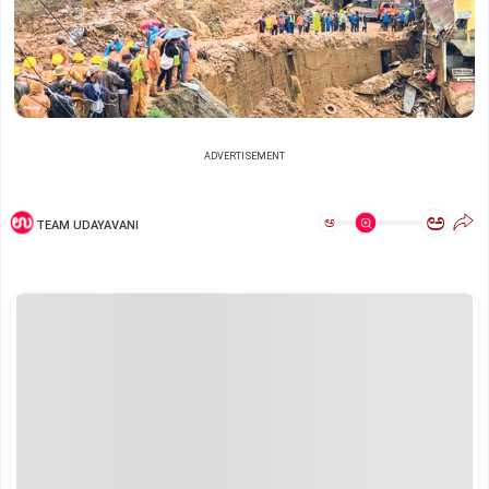
ADVERTISEMENT
ಅ
ಅ
TEAM UDAYAVANI