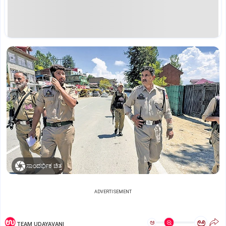
ಸಾಂದರ್ಭಿಕ ಚಿತ್ರ
ADVERTISEMENT
ಅ
ಅ
TEAM UDAYAVANI