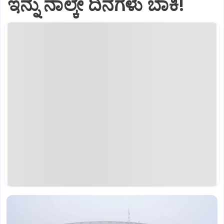
ಇನ್ನು ನಾಲ್ಕೇ ದಿನಗಳು ಬಾಕಿ!