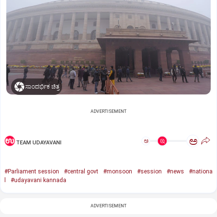
ಸಾಂದರ್ಭಿಕ ಚಿತ್ರ
ADVERTISEMENT
ಅ
ಅ
TEAM UDAYAVANI
#Parliament session
#central govt
#monsoon
#session
#news
#nationa
l
#udayavani kannada
ADVERTISEMENT