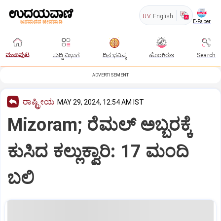
UV
English
E-Paper
ಮುಖಪುಟ
ಸುದ್ದಿ ವಿಭಾಗ
ದಿನ ಭವಿಷ್ಯ
ಹೊಂಗಿರಣ
Search
ADVERTISEMENT
ರಾಷ್ಟ್ರೀಯ
MAY 29, 2024, 12:54 AM IST
Mizoram; ರೆಮಲ್‌ ಅಬ್ಬರಕ್ಕೆ
ಕುಸಿದ ಕಲ್ಲುಕ್ವಾರಿ: 17 ಮಂದಿ
ಬಲಿ