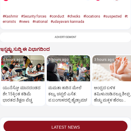
#Kashmir
#Security forces
#conduct
#checks
#locations
#suspected
#t
errorists
#news
#national
#udayavani kannada
ADVERTISEMENT
ಇನ್ನಷ್ಟು ಸುದ್ದಿ ಈ ವಿಭಾಗದಿಂದ
3 hours ago
3 hours ago
3 hours ago
ಯುನೆಸ್ಕೋ ಮಾನದಂಡದ
ಮಮತಾ ಕಾರಿನ ಮೇಲೆ
ಆಂಧ್ರದ ಬಳಿಕ
ಶೇ.15ಕ್ಕಿಂತ ಕಡಿಮೆ
ಕಲ್ಲು, ಚಪ್ಪಲಿ ಎಸೆತ:
ತಮಿಳುನಾಡಿನಲ್ಲೂ ಶೀಘ್ರ
ಭಾರತದ ಶಿಕ್ಷಣ ವೆಚ್ಚ
ಪ.ಬಂಗಾಳದಲ್ಲಿ ಹೈಡ್ರಾಮಾ!
ಹೆಚ್ಚು ಮಕ್ಕಳ ಹೆರಲು
ಉತ್ತೇಜನ?
LATEST NEWS