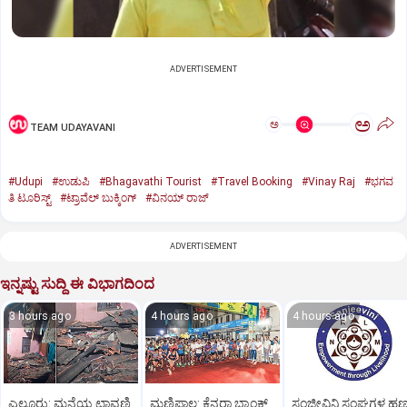
ADVERTISEMENT
ಅ
ಅ
TEAM UDAYAVANI
#Udupi
#ಉಡುಪಿ
#Bhagavathi Tourist
#Travel Booking
#Vinay Raj
#ಭಗವ
ತಿ ಟೂರಿಸ್ಟ್
#ಟ್ರಾವೆಲ್ ಬುಕ್ಕಿಂಗ್
#ವಿನಯ್ ರಾಜ್
ADVERTISEMENT
ಇನ್ನಷ್ಟು ಸುದ್ದಿ ಈ ವಿಭಾಗದಿಂದ
3 hours ago
4 hours ago
4 hours ago
ಎಲ್ಲೂರು: ಮನೆಯ ಛಾವಣಿ
ಮಣಿಪಾಲ: ಕೆನರಾ ಬ್ಯಾಂಕ್‌
ಸಂಜೀವಿನಿ ಸಂಘಗಳ ಹ