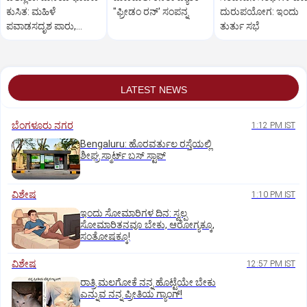
ಕುಸಿತ: ಮಹಿಳೆ
"ಫ್ರೀಡಂ ರನ್‌' ಸಂಪನ್ನ
ದುರುಪಯೋಗ: ಇಂದು
ಪವಾಡಸದೃಶ ಪಾರು,
ತುರ್ತು ಸಭೆ
ಲಕ್ಷಾಂತರ ರೂ. ನಷ್ಟ!
LATEST NEWS
ಬೆಂಗಳೂರು ನಗರ
1:12 PM IST
Bengaluru: ಹೊರವರ್ತುಲ ರಸ್ತೆಯಲ್ಲಿ
ಶೀಘ್ರ ಸ್ಮಾರ್ಟ್‌ ಬಸ್‌ ಸ್ಟಾಪ್‌
ವಿಶೇಷ
1:10 PM IST
ಇಂದು ಸೋಮಾರಿಗಳ ದಿನ: ಸ್ವಲ್ಪ
ಸೋಮಾರಿತನವೂ ಬೇಕು, ಆರೋಗ್ಯಕ್ಕೂ,
ಸಂತೋಷಕ್ಕೂ!
ವಿಶೇಷ
12:57 PM IST
ರಾತ್ರಿ ಮಲಗೋಕೆ ನನ್ನ ಹೊಟ್ಟೆಯೇ ಬೇಕು
ಎನ್ನುವ ನನ್ನ ಪ್ರೀತಿಯ ಗ್ಯಾಂಗ್!