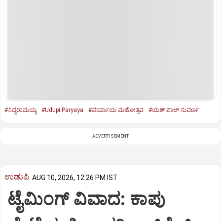
#ಸಿದ್ದರಾಮಯ್ಯ
#Udupi Paryaya
#ಪರ್ಯಾಯ ಮಹೋತ್ಸವ
#ಯಶ್‌ ಪಾಲ್‌ ಸುವರ್ಣ
ADVERTISEMENT
ಉಡುಪಿ
AUG 10, 2026, 12:26 PM IST
ಟೈಮಿಂಗ್‌ ವಿವಾದ: ಕಾಪು