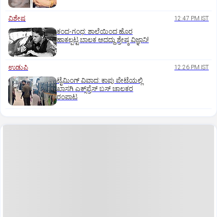
ವಿಶೇಷ
12:47 PM IST
ಕಂದ-ಗಂಧ: ಶಾಲೆಯಿಂದ ಹೊರ
ಹಾಕಲ್ಪಟ್ಟ ಬಾಲಕ ಆದದ್ದು ಶ್ರೇಷ್ಠ ವಿಜ್ಞಾನಿ!
ಉಡುಪಿ
12:26 PM IST
ಟೈಮಿಂಗ್‌ ವಿವಾದ: ಕಾಪು ಪೇಟೆಯಲ್ಲಿ
ಖಾಸಗಿ ಎಕ್ಸ್‌ಪ್ರೆಸ್ ಬಸ್‌ ಚಾಲಕರ
ರಂಪಾಟ