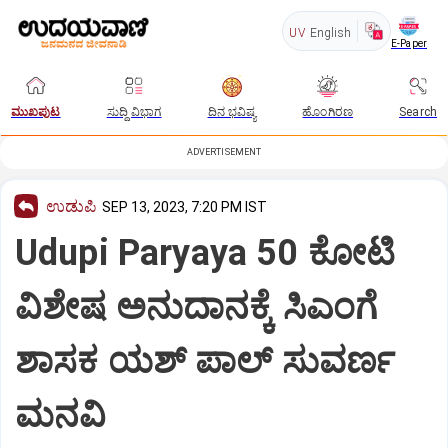
UV
English
E-Paper
ಮುಖಪುಟ
ಸುದ್ದಿ ವಿಭಾಗ
ದಿನ ಭವಿಷ್ಯ
ಹೊಂಗಿರಣ
Search
ADVERTISEMENT
ಉಡುಪಿ
SEP 13, 2023, 7:20 PM IST
Udupi Paryaya 50 ಕೋಟಿ
ವಿಶೇಷ ಅನುದಾನಕ್ಕೆ ಸಿಎಂಗೆ
ಶಾಸಕ ಯಶ್ ಪಾಲ್ ಸುವರ್ಣ
ಮನವಿ