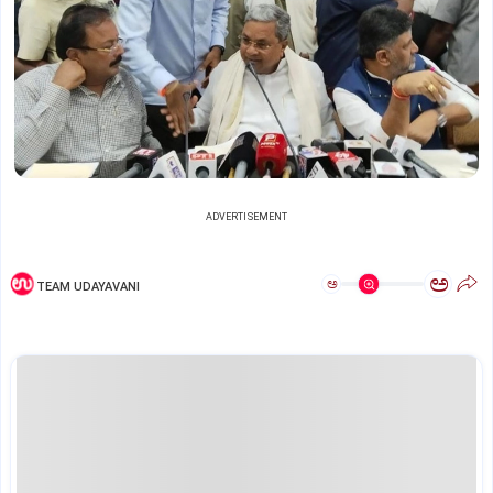
ADVERTISEMENT
ಅ
ಅ
TEAM UDAYAVANI