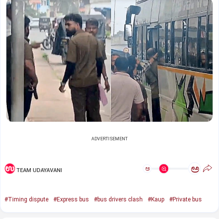
ADVERTISEMENT
ಅ
ಅ
TEAM UDAYAVANI
#Timing dispute
#Express bus
#bus drivers clash
#Kaup
#Private bus