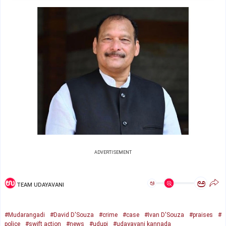
ADVERTISEMENT
ಅ
ಅ
TEAM UDAYAVANI
#Mudarangadi
#David D'Souza
#crime
#case
#Ivan D'Souza
#praises
#
police
#swift action
#news
#udupi
#udayavani kannada