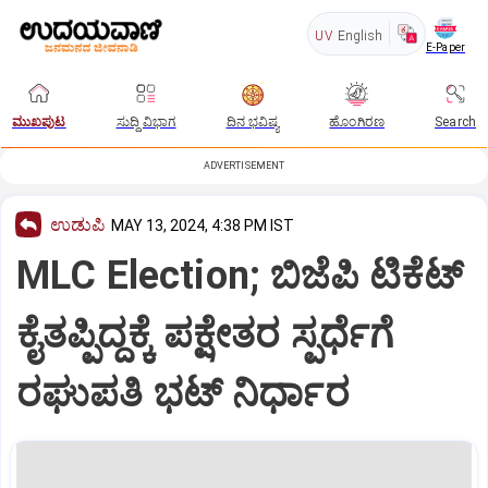
UV
English
E-Paper
ಮುಖಪುಟ
ಸುದ್ದಿ ವಿಭಾಗ
ದಿನ ಭವಿಷ್ಯ
ಹೊಂಗಿರಣ
Search
ADVERTISEMENT
ಉಡುಪಿ
MAY 13, 2024, 4:38 PM IST
MLC Election; ಬಿಜೆಪಿ ಟಿಕೆಟ್
ಕೈತಪ್ಪಿದ್ದಕ್ಕೆ ಪಕ್ಷೇತರ ಸ್ಪರ್ಧೆಗೆ
ರಘುಪತಿ ಭಟ್ ನಿರ್ಧಾರ