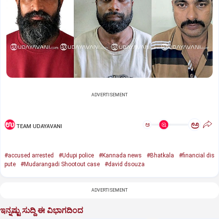
ADVERTISEMENT
ಅ
ಅ
TEAM UDAYAVANI
#accused arrested
#Udupi police
#Kannada news
#Bhatkala
#financial dis
pute
#Mudarangadi Shootout case
#david dsouza
ADVERTISEMENT
ಇನ್ನಷ್ಟು ಸುದ್ದಿ ಈ ವಿಭಾಗದಿಂದ