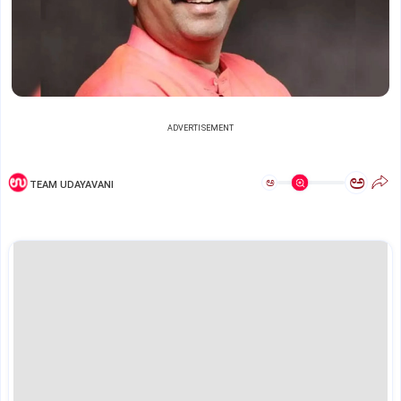
ADVERTISEMENT
ಅ
ಅ
TEAM UDAYAVANI