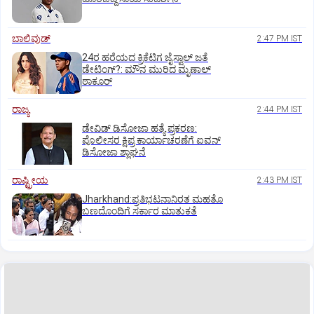
ಬಾಲಿವುಡ್‌
2:47 PM IST
24ರ ಹರೆಯದ ಕ್ರಿಕೆಟಿಗ ಜೈಸ್ವಾಲ್‌ ಜತೆ
ಡೇಟಿಂಗ್?:‌ ಮೌನ ಮುರಿದ ಮೃಣಾಲ್‌
ಠಾಕೂರ್
ರಾಜ್ಯ
2:44 PM IST
ಡೇವಿಡ್ ಡಿಸೋಜಾ ಹತ್ಯೆ ಪ್ರಕರಣ:
ಪೊಲೀಸರ ಕ್ಷಿಪ್ರ ಕಾರ್ಯಾಚರಣೆಗೆ ಐವನ್
ಡಿಸೋಜಾ ಶ್ಲಾಘನೆ
ರಾಷ್ಟ್ರೀಯ
2:43 PM IST
Jharkhand:ಪ್ರತಿಭಟನಾನಿರತ ಮಹತೊ
ಬಣದೊಂದಿಗೆ ಸರ್ಕಾರ ಮಾತುಕತೆ