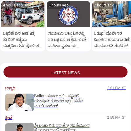
4 hours ago
5 hours ago
7 hours ago
ಒತ್ತಿನೆಣೆ ಬಳಿ ಅಡಗಿದ್ದ
ಸಂಜೀವಿನಿ ಒಕ್ಕೂಟಗಳಲ್ಲಿ
Udupi: ಪೊಲೀಸರ
ಡೇವಿಡ್‌ ಹತ್ಯೆಯ
56 ಲಕ್ಷ ರೂ. ಅಕ್ರಮ ಬಳಕೆ:
ಮಿಂಚಿನ ಕಾರ್ಯಾಚರಣೆ:
ದುಷ್ಕರ್ಮಿಗಳು: ಪೊಲೀಸರ
ಮಹಿಳಾ ಸ್ವಸಹಾಯ
ಮುದರಂಗಡಿ ಶೂಟೌಟ್‌
ಕಾರ್ಯಾಚರಣೆ ಹೇಗಿತ್ತು?
ಸಂಘಗಳು ಕಂಗಾಲು
ಆರೋಪಿಯ ಬಂಧನ
LATEST NEWS
ಬಳ್ಳಾರಿ
3:01 PM IST
Ballari: ಸರ್ಕಾರದಲ್ಲಿ - ಪಕ್ಷದಲ್ಲಿ
ಯಾವುದೇ ಗೊಂದಲ ಇಲ್ಲ..: ಸಚಿವ
ಎಂ.ಬಿ.ಪಾಟೀಲ್
ಕ್ರೀಡೆ
2:59 PM IST
ಶ್ರೀಲಂಕಾ ವಿರುದ್ಧದ ಟೆಸ್ಟ್ ಸರಣಿಯಿಂದ
ಹೊರಬಿದ್ದ ಸಾಯಿ ಸುದರ್ಶನ್