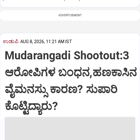
ADVERTISEMENT
ಉಡುಪಿ
AUG 8, 2026, 11:21 AM IST
Mudarangadi Shootout:‌3
ಆರೋಪಿಗಳ ಬಂಧನ,ಹಣಕಾಸಿನ
ವೈಮನಸ್ಸು ಕಾರಣ? ಸುಪಾರಿ
ಕೊಟ್ಟಿದ್ಯಾರು?