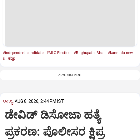
#independent candidate
#MLC Election
#Raghupathi Bhat
#kannada new
s
#bjp
ADVERTISEMENT
ರಾಜ್ಯ
AUG 8, 2026, 2:44 PM IST
ಡೇವಿಡ್ ಡಿಸೋಜಾ ಹತ್ಯೆ
ಪ್ರಕರಣ: ಪೊಲೀಸರ ಕ್ಷಿಪ್ರ