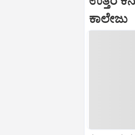
ಉತ್ತರ ಕ
ಕಾಲೇಜು