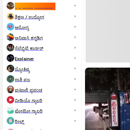
ಇಸ್ರೇಲ್- ಇರಾನ್‌ ಯುದ್ಧ
ಶಿಕ್ಷಣ / ಉದ್ಯೋಗ
ಆರೋಗ್ಯ
ಅನಿವಾಸಿ ಕನ್ನಡಿಗ
ಸೆಲೆಬ್ರಿಟಿ ಕಾರ್ನರ್‌
Explainer
ಜ್ಯೋತಿಷ್ಯ
ರಾಶಿ ಫಲ
ಪುಟಾಣಿ ಪ್ರಪಂಚ
ವೀಡಿಯೊ ಗ್ಯಾಲರಿ
ಫೋಟೋ ಗ್ಯಾಲರಿ
ರೀಲ್ಸ್