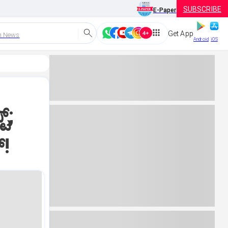
SUBSCRIBE
E-Paper
Get App
h News
Android
iOS
್;
್!