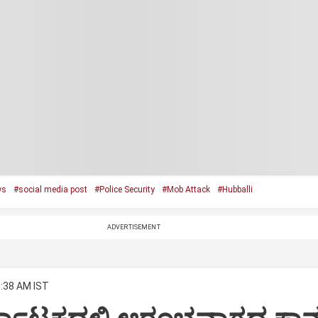
ws
#social media post
#Police Security
#Mob Attack
#Hubballi
ADVERTISEMENT
6:38 AM IST