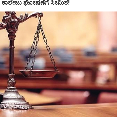
ು ಕಾಲೇಜು ಘೋಷಣೆಗೆ ಸೀಮಿತ!