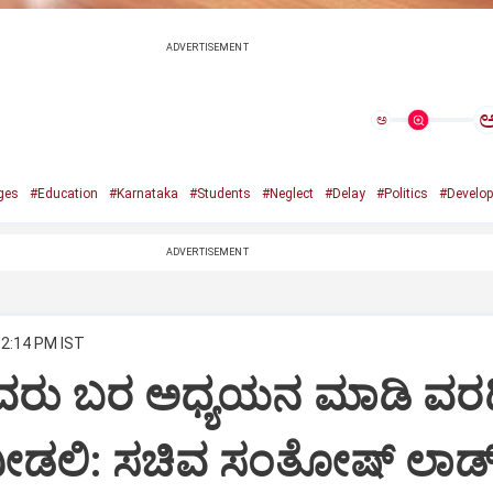
ADVERTISEMENT
ಅ
ges
#Education
#Karnataka
#Students
#Neglect
#Delay
#Politics
#Develo
ADVERTISEMENT
12:14 PM IST
ವರು ಬರ ಅಧ್ಯಯನ ಮಾಡಿ ವರ
ಕೆ ನೀಡಲಿ‌: ಸಚಿವ ಸಂತೋಷ್ ಲಾಡ