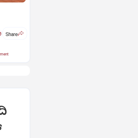
ಅ
Share
pment
ದಿ
್