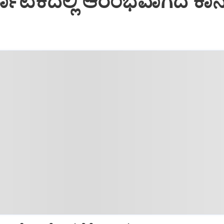
ರ್ನಾಟಕದಲ್ಲಿ ಆರಂಭವಾಗದ ಕಾ