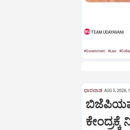
TEAM UDAYAVANI
#Government
#Law
#Colle
ಧಾರವಾಡ
AUG 5, 2026, 
ಬಿಜೆಪಿಯ
ಕೇಂದ್ರಕ್