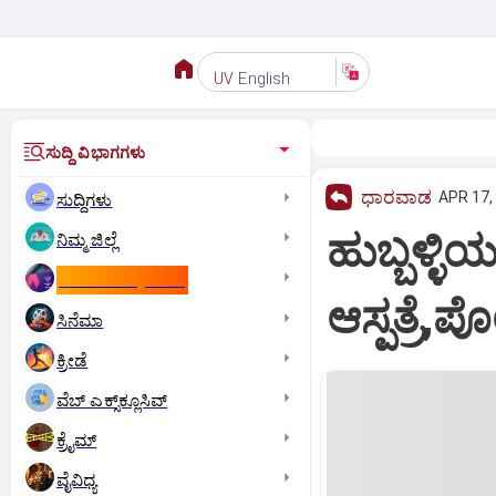
English
UV
ಸುದ್ದಿ ವಿಭಾಗಗಳು
ಧಾರವಾಡ
APR 17,
ಸುದ್ದಿಗಳು
ಹುಬ್ಬಳ್ಳಿ
ನಿಮ್ಮ ಜಿಲ್ಲೆ
ಕಾಮನ್‌ ವೆಲ್ತ್‌ ಗೇಮ್ಸ್‌
ಆಸ್ಪತ್ರೆ,
ಸಿನೆಮಾ
ಕ್ರೀಡೆ
ವೆಬ್ ಎಕ್ಸ್‌ಕ್ಲೂಸಿವ್
ಕ್ರೈಮ್
ವೈವಿಧ್ಯ