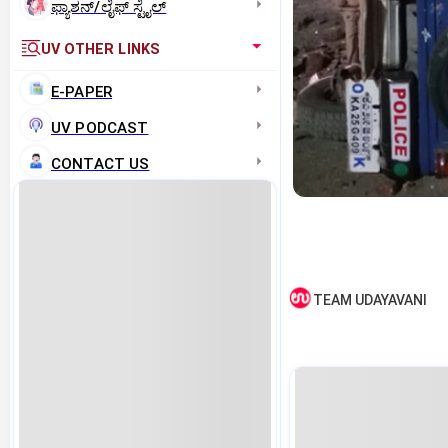
ಫ್ಯಾಶನ್/ಲೈಫ್‌ ಸ್ಟೈಲ್
UV OTHER LINKS
E-PAPER
UV PODCAST
CONTACT US
TEAM UDAYAVANI