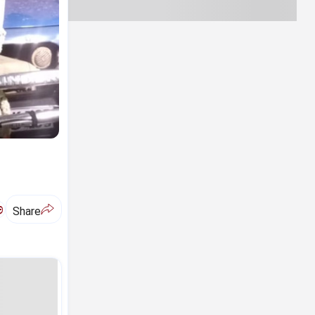
ಅ
Share