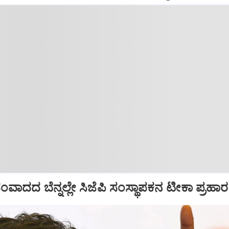
ಾದದ ಬೆನ್ನಲ್ಲೇ ಸಿಜೆಪಿ ಸಂಸ್ಥಾಪಕನ ಟೀಕಾ ಪ್ರಹಾರ