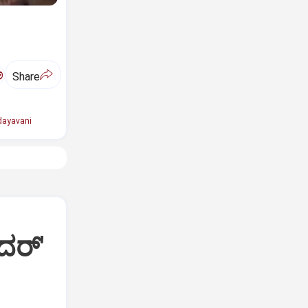
ಅ
Share
ayavani
ದರ್'