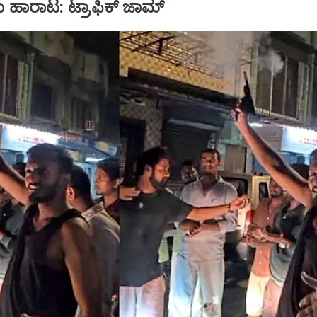
ು ಹಾರಾಟ: ಟ್ರಾಫಿಕ್‌ ಜಾಮ್