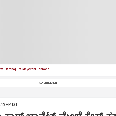
eft
#Panaji
#Udayavani Kannada
ADVERTISEMENT
8:13 PM IST