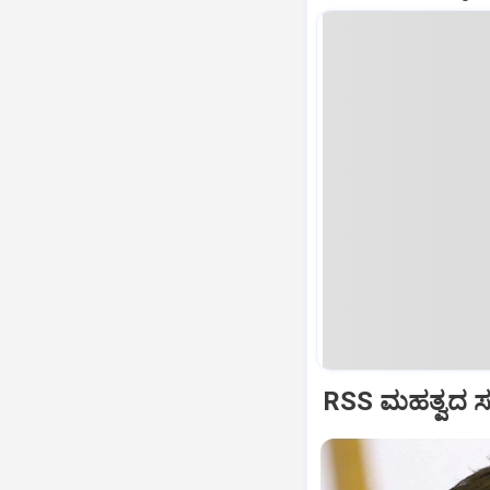
RSS ಮಹತ್ವದ ಸಂವ