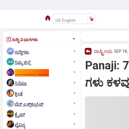
English
UV
ಸುದ್ದಿ ವಿಭಾಗಗಳು
ರಾಷ್ಟ್ರೀಯ
SEP 18,
ಸುದ್ದಿಗಳು
Panaji:
ನಿಮ್ಮ ಜಿಲ್ಲೆ
ಕಾಮನ್‌ ವೆಲ್ತ್‌ ಗೇಮ್ಸ್‌
ಗಳು ಕಳವ
ಸಿನೆಮಾ
ಕ್ರೀಡೆ
ವೆಬ್ ಎಕ್ಸ್‌ಕ್ಲೂಸಿವ್
ಕ್ರೈಮ್
ವೈವಿಧ್ಯ