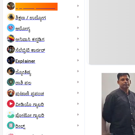
ಇಸ್ರೇಲ್- ಇರಾನ್‌ ಯುದ್ಧ
ಶಿಕ್ಷಣ / ಉದ್ಯೋಗ
ಆರೋಗ್ಯ
ಅನಿವಾಸಿ ಕನ್ನಡಿಗ
ಸೆಲೆಬ್ರಿಟಿ ಕಾರ್ನರ್‌
Explainer
ಜ್ಯೋತಿಷ್ಯ
ರಾಶಿ ಫಲ
ಪುಟಾಣಿ ಪ್ರಪಂಚ
ವೀಡಿಯೊ ಗ್ಯಾಲರಿ
ಫೋಟೋ ಗ್ಯಾಲರಿ
ರೀಲ್ಸ್