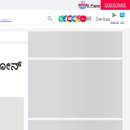
SUBSCRIBE
E-Paper
Get App
h News
Android
iOS
ಫೋನ್