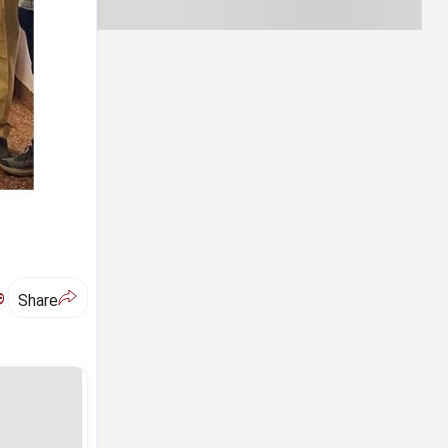
ಅ
Share