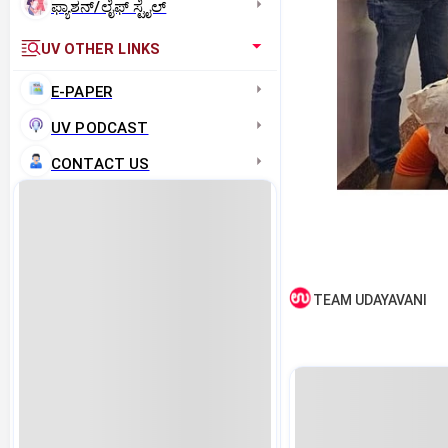
ಫ್ಯಾಶನ್/ಲೈಫ್‌ ಸ್ಟೈಲ್
UV OTHER LINKS
E-PAPER
UV PODCAST
CONTACT US
TEAM UDAYAVANI