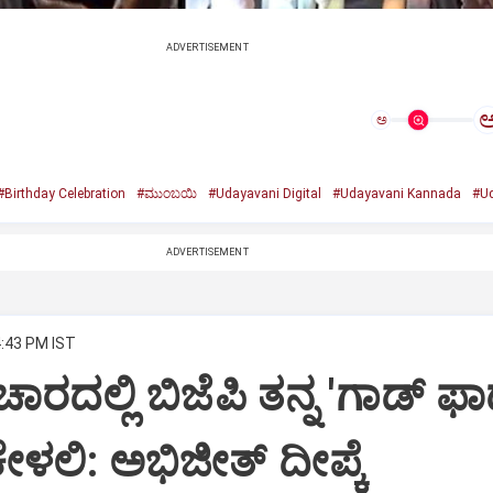
ADVERTISEMENT
ಅ
#Birthday Celebration
#ಮುಂಬಯಿ
#Udayavani Digital
#Udayavani Kannada
#Ud
ADVERTISEMENT
4:43 PM IST
ಾರದಲ್ಲಿ ಬಿಜೆಪಿ ತನ್ನ 'ಗಾಡ್ ಫಾ
ೇಳಲಿ: ಅಭಿಜೀತ್ ದೀಪ್ಕೆ