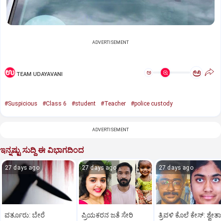
ADVERTISEMENT
ಅ
ಅ
TEAM UDAYAVANI
#Suspicious
#Class 6
#student
#Teacher
#police custody
ADVERTISEMENT
ಇನ್ನಷ್ಟು ಸುದ್ದಿ ಈ ವಿಭಾಗದಿಂದ
27 days ago
27 days ago
27 days ago
ವರ್ತೂರು: ಬೇರೆ
ಪ್ರಿಯಕರನ ಜತೆ ಸೇರಿ
ತ್ರಿವಳಿ ಕೊಲೆ ಕೇಸ್‌: ಶ್ವೇತ