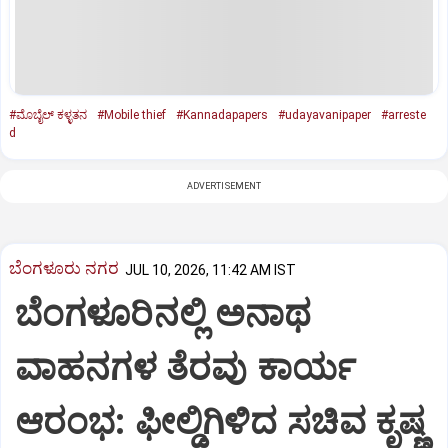
#ಮೊಬೈಲ್ ಕಳ್ಳತನ
#Mobile thief
#Kannadapapers
#udayavanipaper
#arreste
d
ADVERTISEMENT
ಬೆಂಗಳೂರು ನಗರ
JUL 10, 2026, 11:42 AM IST
ಬೆಂಗಳೂರಿನಲ್ಲಿ ಅನಾಥ
ವಾಹನಗಳ ತೆರವು ಕಾರ್ಯ
ಆರಂಭ: ಫೀಲ್ಡಿಗಿಳಿದ ಸಚಿವ ಕೃಷ್ಣ