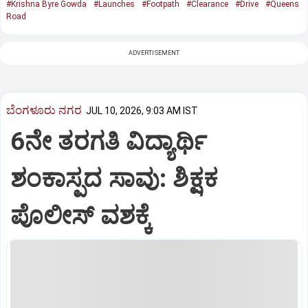
#Krishna Byre Gowda
#Launches
#Footpath
#Clearance
#Drive
#Queens
Road
ADVERTISEMENT
ಬೆಂಗಳೂರು ನಗರ
JUL 10, 2026, 9:03 AM IST
6ನೇ ತರಗತಿ ವಿದ್ಯಾರ್ಥಿ
ಶಂಕಾಸ್ಪದ ಸಾವು: ಶಿಕ್ಷಕ
ಪೊಲೀಸ್‌ ವಶಕ್ಕೆ