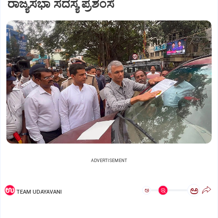
ರಾಜ್ಯಸಭಾ ಸದಸ್ಯ ಪ್ರಶಂಸೆ
ADVERTISEMENT
ಅ
ಅ
TEAM UDAYAVANI