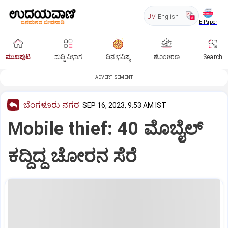
UV
English
E-Paper
ಮುಖಪುಟ
ಸುದ್ದಿ ವಿಭಾಗ
ದಿನ ಭವಿಷ್ಯ
ಹೊಂಗಿರಣ
Search
ADVERTISEMENT
ಬೆಂಗಳೂರು ನಗರ
SEP 16, 2023, 9:53 AM IST
Mobile thief: 40 ಮೊಬೈಲ್‌
ಕದ್ದಿದ್ದ ಚೋರನ ಸೆರೆ