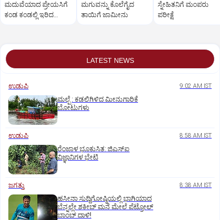
ಮದುವೆಯಾದ ಪ್ರೇಯಸಿಗೆ
ಮಗುವನ್ನು ಕೊಲೆಗೈದ
ಸ್ನೇಹಿತನಿಗೆ ಮಂಪರು
ಕಂಡ ಕಂಡಲ್ಲಿ ಇರಿದ
ತಾಯಿಗೆ ಜಾಮೀನು
ಪರೀಕ್ಷೆ
ಯುವಕ!
LATEST NEWS
ಉಡುಪಿ
9:02 AM IST
ಮಲ್ಪೆ : ಕಡಲಿಗಿಳಿದ ಮೀನುಗಾರಿಕೆ
ಬೋಟುಗಳು
ಉಡುಪಿ
8:58 AM IST
ರೆಂಜಾಳ ಭೂಕುಸಿತ: ಜಿಎಸ್‌ಐ
ವಿಜ್ಞಾನಿಗಳ ಭೇಟಿ
ಜಗತ್ತು
8:38 AM IST
ಹಸೀನಾ ಸುದ್ದಿಗೋಷ್ಠಿಯಲ್ಲಿ ಭಾಗಿಯಾದ
ಬೆನ್ನಲ್ಲೇ ಶಕೀಬ್ ಮನೆ ಮೇಲೆ ಪೆಟ್ರೋಲ್
ಬಾಂಬ್ ದಾಳಿ!