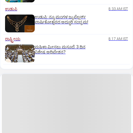
ಉಡುಪಿ
8:33 AM IST
ಉಡುಪಿ: ನ್ಯೂ ಮಂಗಳ ಜ್ಯುವೆಲ್ಲರ್ಸ್
ವಾರ್ಷಿಕೋತ್ಸವದ ಅದ್ಧೂರಿ ಸಂಭ್ರಮ!
ರಾಷ್ಟ್ರೀಯ
8:17 AM IST
ಮಹಿಳಾ ಮೀಸಲು ಮಸೂದೆ: 3 ದಿನ
ವಿಶೇಷ ಅಧಿವೇಶನ?