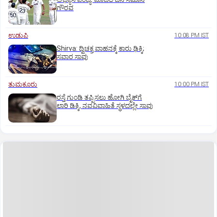
ಗೌರವ
ಉಡುಪಿ
10:08 PM IST
Shirva: ದ್ವಿಚಕ್ರ ವಾಹನಕ್ಕೆ ಕಾರು ಢಿಕ್ಕಿ;
ಸವಾರ ಸಾವು
ತುಮಕೂರು
10:00 PM IST
ರಸ್ತೆ ಗುಂಡಿ ತಪ್ಪಿಸಲು ಹೋಗಿ ಬೈಕ್‌ಗೆ
ಲಾರಿ ಡಿಕ್ಕಿ, ನವವಿವಾಹಿತೆ ಸ್ಥಳದಲ್ಲೇ ಸಾವು