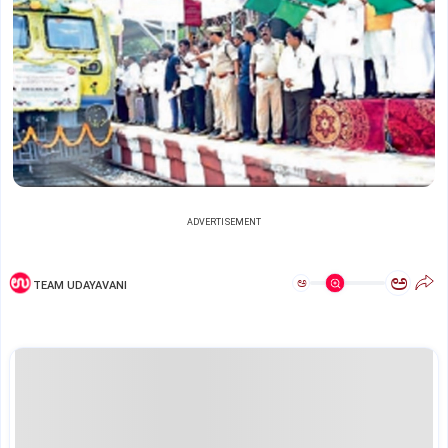
ADVERTISEMENT
ಅ
ಅ
TEAM UDAYAVANI