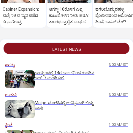
Cabinet Expansion:
ಆಗಸ್ಟ್‌ 10ರೊಳಗೆ ಎಲ್ಲ
ಹಗರಿಬೊಮ್ಮನಹಳ್ಳಿ
ಮತ್ತೆ ಸಚಿವ ಸ್ಥಾನ ಪಡೆದ
ಕಾಲುವೆಗಳಿಗೆ ನೀರು ಹರಿಸಿ:
ಪೊಲೀಸರಿಂದ ಆರೋಪಿಗ
ಬಿ.ನಾಗೇಂದ್ರ
ತುಂಗಭದ್ರಾ ರೈತ ಸಂಘದ
ಹಿಂಸೆ, ಲಾಕಪ್‌ ಡೆತ್‌?
ಆಗ್ರಹ
LATEST NEWS
ಜಗತ್ತು
3:00 AM IST
ಥಾಯ್ಲೆಂಡಲ್ಲಿ 14ರ ಬಾಲಕನಿಂದ ಗುಂಡಿನ
ದಾಳಿ: 7 ಮಂದಿ ಬಲಿ
ಉಡುಪಿ
3:00 AM IST
Malpe: ಬೋಟಿನಲ್ಲಿ ಆಕಸ್ಮಿಕವಾಗಿ ಬಿದ್ದು
ಸಾವು
ಕ್ರೀಡೆ
2:00 AM IST
ಅಭ್ಯಾಸ ಪಂದ್ಯ: ಮೊದಲ ದಿನ ಸಮಾನ