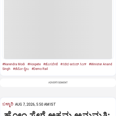
#Narendra Modi
#Hospete
#ಹೊಸಪೇಟೆ
#ಸಚಿವ ಆನಂದ್‌ ಸಿಂಗ್‌
#Minister Anand
Singh
#ಡೆಮೋ ರೈಲು
#Demo Rail
ADVERTISEMENT
ಬಳ್ಳಾರಿ
AUG 7, 2026, 5:50 AM IST
ಹೋಂ ಸ್ಟೇಗೆ ಅಕ್ರಮ ಅನುಮತಿ: