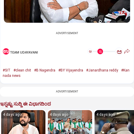
ADVERTISEMENT
ಅ
ಅ
TEAM UDAYAVANI
#SIT
#clean chit
#B Nagendra
#BY Vijayendra
#Janardhana reddy
#Kan
nada news
ADVERTISEMENT
ಇನ್ನಷ್ಟು ಸುದ್ದಿ ಈ ವಿಭಾಗದಿಂದ
4 days ago
4 days ago
4 days ago