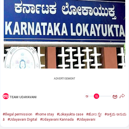
ADVERTISEMENT
ಅ
ಅ
TEAM UDAYAVANI
#Illegal permission
#home stay
#Lokayukta case
#ಹೋಂ ಸ್ಟೇ
#ಅಕ್ರಮ ಅನುಮ
ತಿ
#Udayavani Digital
#Udayavani Kannada
#Udayavani