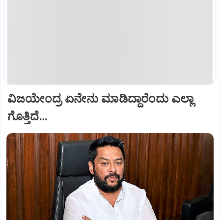
ವಿಜಯೇಂದ್ರ ಏನೇನು ಮಾಡಿದ್ದಾರೆಂದು ಎಲ್ಲಾ
ಗೊತ್ತಿದೆ…