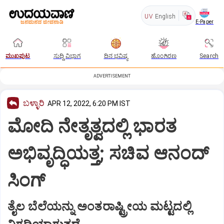
UV
English
E-Paper
ಮುಖಪುಟ
ಸುದ್ದಿ ವಿಭಾಗ
ದಿನ ಭವಿಷ್ಯ
ಹೊಂಗಿರಣ
Search
ADVERTISEMENT
ಬಳ್ಳಾರಿ
APR 12, 2022, 6:20 PM IST
ಮೋದಿ ನೇತೃತ್ವದಲ್ಲಿ ಭಾರತ
ಅಭಿವೃದ್ಧಿಯತ್ತ; ಸಚಿವ ಆನಂದ್‌
ಸಿಂಗ್‌
ತೈಲ ಬೆಲೆಯನ್ನು ಅಂತರಾಷ್ಟ್ರೀಯ ಮಟ್ಟದಲ್ಲಿ