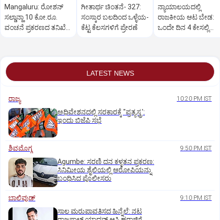
Mangaluru: ರೋಶನ್‌
ಗೀತಾರ್ಥ ಚಿಂತನೆ- 327:
ನ್ಯಾಯಾಲಯದಲ್ಲಿ
ಸಲ್ಡಾನ್ಹಾ 10 ಕೋ.ರೂ.
ಸಂಸ್ಕಾರ ಬಲದಿಂದ ಒಳ್ಳೆಯ-
ರಾಜಕೀಯ ಆಟ ಬೇಡ:
ವಂಚನೆ ಪ್ರಕರಣದ ತನಿಖೆ
ಕೆಟ್ಟ ಕೆಲಸಗಳಿಗೆ ಪ್ರೇರಣೆ
ಒಂದೇ ದಿನ 4 ಕೇಸಲ್ಲಿ
ಸಿಐಡಿಗೆ ವರ್ಗ
ಸುಪ್ರೀಂಕೋರ್ಟ್‌ ಅಭಿಮ
LATEST NEWS
ರಾಜ್ಯ
10:20 PM IST
ಅಧಿವೇಶನದಲ್ಲಿ ಸರಕಾರಕ್ಕೆ "ಪ್ರತ್ಯಸ್ತ್ರ':
ಇಂದು ಬಿಜೆಪಿ ಸಭೆ
ಶಿವಮೊಗ್ಗ
9:50 PM IST
Agumbe: ಸರಣಿ ದನ ಕಳ್ಳತನ ಪ್ರಕರಣ:
ಸಿನಿಮೀಯ ಶೈಲಿಯಲ್ಲಿ ಆರೋಪಿಯನ್ನು
ಬಂಧಿಸಿದ ಪೊಲೀಸರು
ಬಾಲಿವುಡ್‌
9:10 PM IST
ಸಾಲ ಮರುಪಾವತಿಸದ ಹಿನ್ನೆಲೆ: ನಟ
ರಾಜಪಾಲ್ ಯಾದವ್‌ ಆಸ್ತಿ ಹರಾಜಿಗೆ