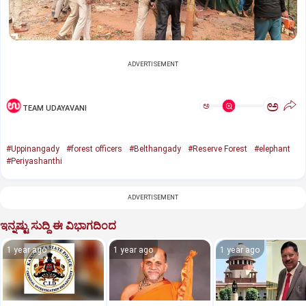
ADVERTISEMENT
ಅ
ಅ
TEAM UDAYAVANI
#Uppinangady
#forest officers
#Belthangady
#Reserve Forest
#elephant
#Periyashanthi
ADVERTISEMENT
ಇನ್ನಷ್ಟು ಸುದ್ದಿ ಈ ವಿಭಾಗದಿಂದ
1 year ago
1 year ago
1 year ago