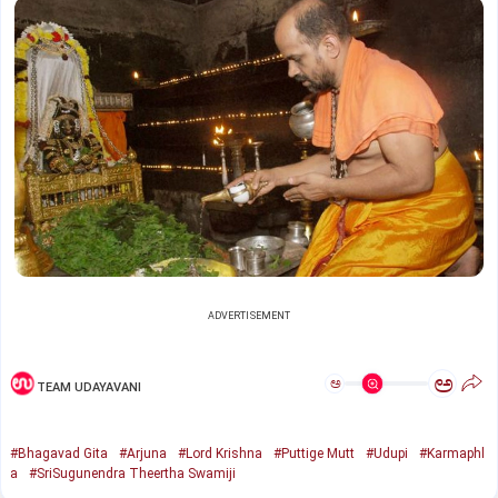
ADVERTISEMENT
ಅ
ಅ
TEAM UDAYAVANI
#Bhagavad Gita
#Arjuna
#Lord Krishna
#Puttige Mutt
#Udupi
#Karmaphl
a
#SriSugunendra Theertha Swamiji