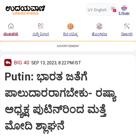
UV
English
E-Paper
ಮುಖಪುಟ
ಸುದ್ದಿ ವಿಭಾಗ
ದಿನ ಭವಿಷ್ಯ
ಹೊಂಗಿರಣ
Search
ADVERTISEMENT
BIG 40
SEP 13, 2023, 8:22 PM IST
Putin: ಭಾರತ ಜತೆಗೆ
ಪಾಲುದಾರರಾಗಬೇಕು- ರಷ್ಯಾ
ಅಧ್ಯಕ್ಷ ಪುಟಿನ್‌ರಿಂದ ಮತ್ತೆ
ಮೋದಿ ಶ್ಲಾಘನೆ