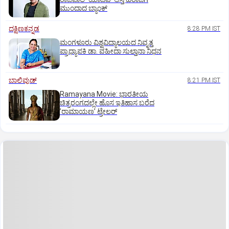
ಮುಂದಾದ ಬ್ಯಾಂಕ್
ದಕ್ಷಿಣಕನ್ನಡ
8:28 PM IST
ಮಂಗಳೂರು ವಿಶ್ವವಿದ್ಯಾಲಯದ ನಿವೃತ್ತ
ಪ್ರಾಧ್ಯಾಪಕಿ ಡಾ. ವಹೀದಾ ಸುಲ್ತಾನಾ ನಿಧನ
ಬಾಲಿವುಡ್‌
8:21 PM IST
Ramayana Movie: ಭಾರತೀಯ
ಚಿತ್ರರಂಗದಲ್ಲೇ ಹೊಸ ಇತಿಹಾಸ ಬರೆದ
ʼರಾಮಾಯಣʼ ಟ್ರೇಲರ್