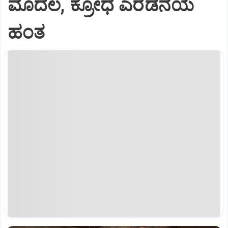
ಮೊದಲ, ಕ್ರೋಧ ಎರಡನೆಯ
ಹಂತ