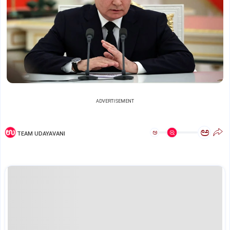
ADVERTISEMENT
ಅ
ಅ
TEAM UDAYAVANI