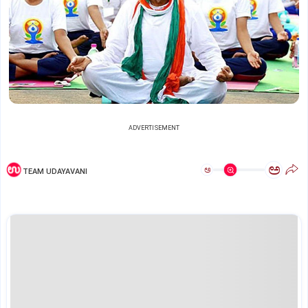
ADVERTISEMENT
ಅ
ಅ
TEAM UDAYAVANI