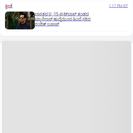
ಕ್ರೀಡೆ
1:17 PM IST
ಭಾರತದ U -15 ಫುಟ್‌ಬಾಲ್ ತಂಡದ
ಮ್ಯಾನೇಜರ್‌ ಹುದ್ದೆಯಿಂದ ಹಿಂದೆ ಸರಿದ
ರಂಜಿತ್‌ ಬಜಾಜ್‌