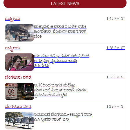
LATEST NEWS
ರಾಷ್ಟ್ರೀಯ
1:45 PM IST
ಪಾಟ್ನಾದಲ್ಲಿ ಅಪಘಾತದ ಬಳಿಕ ಭಾರೀ
ಹಿಂಸಾಚಾರ: ಪೊಲೀಸ್‌ ವಾಹನಗಳಿಗೆ
ಬೆಂಕಿ
ರಾಷ್ಟ್ರೀಯ
1:38 PM IST
ಯುವಜನತೆಗೆ ಭಾಗವತ್ ಸರ್ಟಿಫಿಕೇಟ್
ಅಗತ್ಯವಿಲ್ಲ: ಪ್ರಿಯಾಂಕಾ ಗಾಂಧಿ
ತಿರುಗೇಟು
ಬೆಂಗಳೂರು ನಗರ
1:35 PM IST
ಆ.10ರಿಂದ ಭೂಗತ ಮೆಟ್ರೋ
ಮಾರ್ಗದಲ್ಲಿ ವಿದ್ಯುತ್‌ ಚಾಲನೆ: ಮಾರ್ಗ
ಪ್ರವೇಶಿಸದಂತೆ ಎಚ್ಚರಿಕೆ
ಬೆಂಗಳೂರು ನಗರ
1:23 PM IST
ಇಂದಿನಿಂದ ಬೆಂಗಳೂರು-ಕಣ್ಣೂರಿಗೆ ನಾನ್‌
ಎಸಿ ಸ್ಲೀಪರ್‌ ಸಾರಿಗೆ ಬಸ್‌