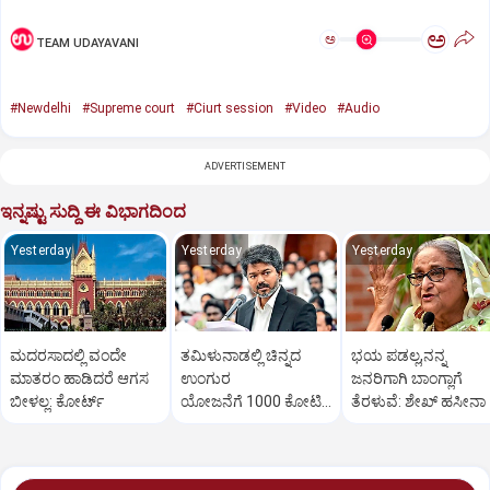
ಅ
ಅ
TEAM UDAYAVANI
#Newdelhi
#Supreme court
#Ciurt session
#Video
#Audio
ADVERTISEMENT
ಇನ್ನಷ್ಟು ಸುದ್ದಿ ಈ ವಿಭಾಗದಿಂದ
Yesterday
Yesterday
Yesterday
ಮದರಸಾದಲ್ಲಿ ವಂದೇ
ತಮಿಳುನಾಡಲ್ಲಿ ಚಿನ್ನದ
ಭಯ ಪಡಲ್ಲ,ನನ್ನ
ಮಾತರಂ ಹಾಡಿದರೆ ಆಗಸ
ಉಂಗುರ
ಜನರಿಗಾಗಿ ಬಾಂಗ್ಲಾಗೆ
ಬೀಳಲ್ಲ: ಕೋರ್ಟ್‌
ಯೋಜನೆಗೆ 1000 ಕೋಟಿ
ತೆರಳುವೆ: ಶೇಖ್‌ ಹಸೀನಾ
ರೂ.ಮೀಸಲು