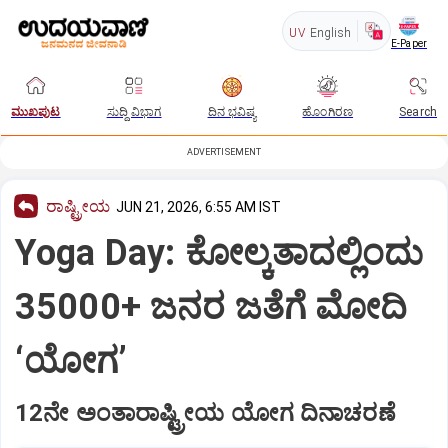
UV
English
E-Paper
ಮುಖಪುಟ
ಸುದ್ದಿ ವಿಭಾಗ
ದಿನ ಭವಿಷ್ಯ
ಹೊಂಗಿರಣ
Search
ADVERTISEMENT
ರಾಷ್ಟ್ರೀಯ
JUN 21, 2026, 6:55 AM IST
Yoga Day: ಕೋಲ್ಕತಾದಲ್ಲಿಂದು
35000+ ಜನರ ಜತೆಗೆ ಮೋದಿ
‘ಯೋಗ’
12ನೇ ಅಂತಾರಾಷ್ಟ್ರೀಯ ಯೋಗ ದಿನಾಚರಣೆ