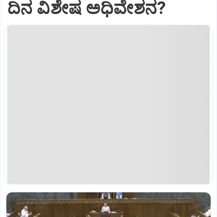
ದಿನ ವಿಶೇಷ ಅಧಿವೇಶನ?