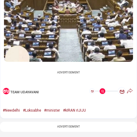
ADVERTISEMENT
ಅ
ಅ
TEAM UDAYAVANI
#Newdelhi
#Loksabhe
#minister
#kIRAN rIJIJU
ADVERTISEMENT