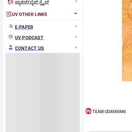
ಫ್ಯಾಶನ್/ಲೈಫ್‌ ಸ್ಟೈಲ್
UV OTHER LINKS
E-PAPER
UV PODCAST
CONTACT US
TEAM UDAYAVANI