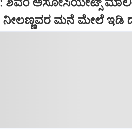
i: ಶಿವಂ ಅಸೋಸಿಯೇಟ್ಸ್ ಮಾಲ
ನೀಲಣ್ಣವರ ಮನೆ ಮೇಲೆ ಇಡಿ‌ 