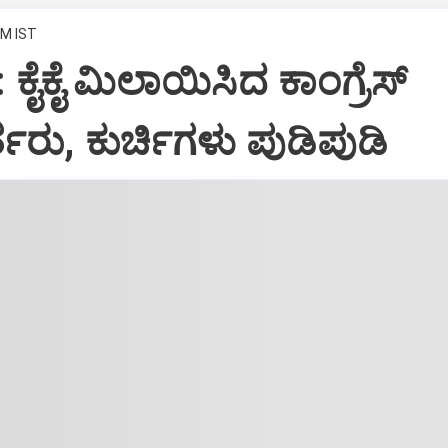
PM IST
: ಕೈಕೈ ಮಿಲಾಯಿಸಿದ ಕಾಂಗ್ರೆಸ್
ತರು, ಕುರ್ಚಿಗಳು ಪುಡಿಪುಡಿ