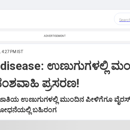
Searc
ADVERTISEMENT
, 4:27 PM IST
disease: ಉಣುಗುಗಳಲ್ಲಿ ಮ
ವಂಶವಾಹಿ ಪ್ರಸರಣ!
 ಜಾತಿಯ ಉಣುಗುಗಳಲ್ಲಿ ಮುಂದಿನ ಪೀಳಿಗೆಗೂ ವೈರಸ್
ಶೋಧನೆಯಲ್ಲಿ ಬಹಿರಂಗ