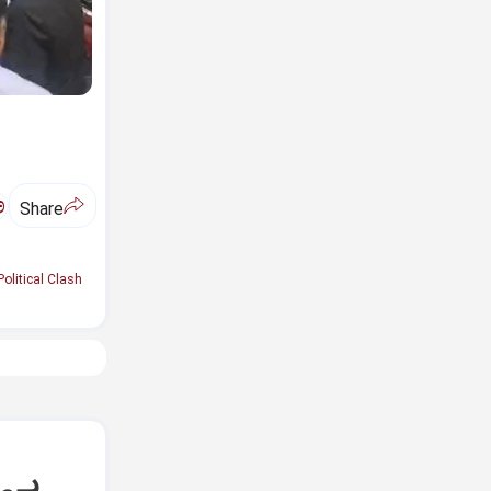
ಅ
Share
Political Clash