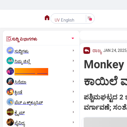
English
UV
ಸುದ್ದಿ ವಿಭಾಗಗಳು
ರಾಜ್ಯ
JAN 24, 2025
ಸುದ್ದಿಗಳು
Monkey 
ನಿಮ್ಮ ಜಿಲ್ಲೆ
ಕಾಮನ್‌ ವೆಲ್ತ್‌ ಗೇಮ್ಸ್‌
ಕಾಯಿಲೆ 
ಸಿನೆಮಾ
ಕ್ರೀಡೆ
ಪಶ್ಚಿಮಘಟ್ಟದ 2
ವೆಬ್ ಎಕ್ಸ್‌ಕ್ಲೂಸಿವ್
ವರ್ಗಾವಣೆ; ಸಂ
ಕ್ರೈಮ್
ವೈವಿಧ್ಯ