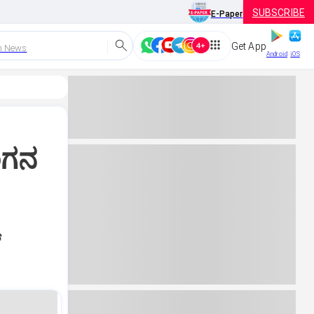
SUBSCRIBE
E-Paper
Get App
h News
Android
iOS
ಂಗನ
‌