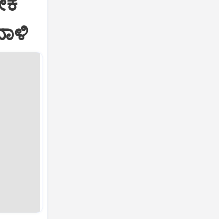
ೀಕ
ದಾಳಿ