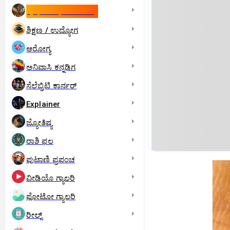
ಇಸ್ರೇಲ್- ಇರಾನ್‌ ಯುದ್ಧ
ಶಿಕ್ಷಣ / ಉದ್ಯೋಗ
ಆರೋಗ್ಯ
ಅನಿವಾಸಿ ಕನ್ನಡಿಗ
ಸೆಲೆಬ್ರಿಟಿ ಕಾರ್ನರ್‌
Explainer
ಜ್ಯೋತಿಷ್ಯ
ರಾಶಿ ಫಲ
ಪುಟಾಣಿ ಪ್ರಪಂಚ
ವೀಡಿಯೊ ಗ್ಯಾಲರಿ
ಫೋಟೋ ಗ್ಯಾಲರಿ
ರೀಲ್ಸ್