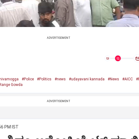
ADVERTISEMENT
ಅ
hivamogga
#Police
#Politics
#news
#udayavani kannada
#News
#AICC
#
Range Gowda
ADVERTISEMENT
:56 PM IST