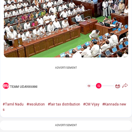
ADVERTISEMENT
ಅ
ಅ
TEAM UDAYAVANI
#Tamil Nadu
#resolution
#fair tax distribution
#CM Vijay
#Kannada new
s
ADVERTISEMENT