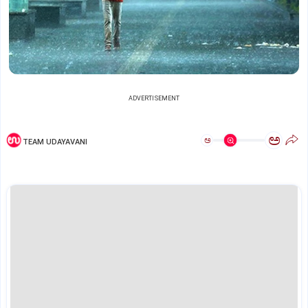
ADVERTISEMENT
ಅ
ಅ
TEAM UDAYAVANI