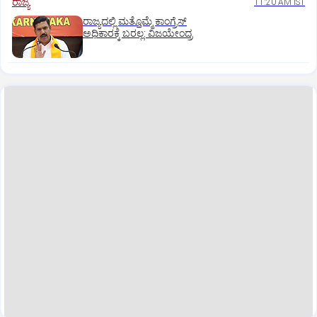
ರಾಜ್ಯ
11:20 AM IST
ರಾಜ್ಯದಲ್ಲಿ ಮತ್ತೊಮ್ಮೆ ಕಾಂಗ್ರೆಸ್‌
ಅಧಿಕಾರಕ್ಕೆ ಬರಲ್ಲ: ವಿಜಯೇಂದ್ರ