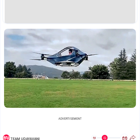
ADVERTISEMENT
ಅ
ಅ
TEAM UDAYAVANI