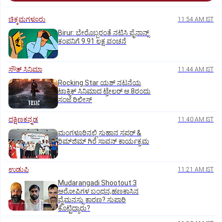
ಚಿಕ್ಕಮಗಳೂರು
11:54 AM IST
Birur: ಬೇರೊಬ್ಬರಂತೆ ನಟಿಸಿ ಫೈನಾನ್ಸ್
ಕಂಪನಿಗೆ 9.91 ಲಕ್ಷ ವಂಚನೆ
ಸೌತ್‌ ಸಿನಿಮಾ
11:44 AM IST
Rocking Star ಯಶ್‌ ನಟನೆಯ
ಟಾಕ್ಸಿಕ್‌ ಸಿನಿಮಾದ ಟ್ರೇಲರ್‌ ಆ.8ರಂದು
ಸಂಜೆ ರಿಲೀಸ್
ದಕ್ಷಿಣಕನ್ನಡ
11:40 AM IST
ಮಂಗಳೂರಿನಲ್ಲಿ ಸುಹಾನ ಸಫರ್ &
ರಿಮ್‌ಜಿಮ್ ಗಿರೆ ಸಾವನ್ ಕಾರ್ಯಕ್ರಮ
ಉಡುಪಿ
11:21 AM IST
Mudarangadi Shootout:‌3
ಆರೋಪಿಗಳ ಬಂಧನ,ಹಣಕಾಸಿನ
ವೈಮನಸ್ಸು ಕಾರಣ? ಸುಪಾರಿ
ಕೊಟ್ಟಿದ್ಯಾರು?