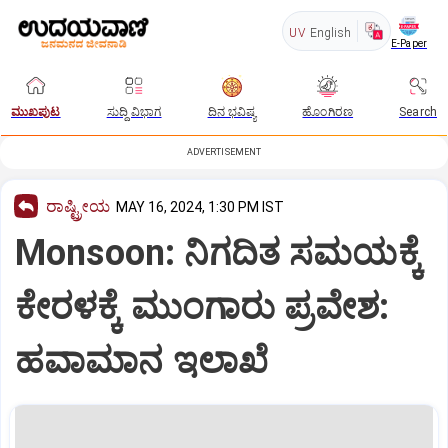
UV
English
E-Paper
ಮುಖಪುಟ
ಸುದ್ದಿ ವಿಭಾಗ
ದಿನ ಭವಿಷ್ಯ
ಹೊಂಗಿರಣ
Search
ADVERTISEMENT
ರಾಷ್ಟ್ರೀಯ
MAY 16, 2024, 1:30 PM IST
Monsoon: ನಿಗದಿತ ಸಮಯಕ್ಕೆ
ಕೇರಳಕ್ಕೆ ಮುಂಗಾರು ಪ್ರವೇಶ:
ಹವಾಮಾನ ಇಲಾಖೆ