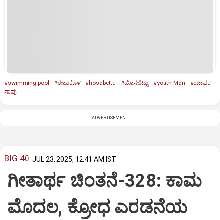
#swimming pool
#ಈಜುಕೊಳ
#hosabettu
#ಹೊಸಬೆಟ್ಟು
#youth Man
#ಯುವಕ
ಸಾವು
ADVERTISEMENT
BIG 40
JUL 23, 2025, 12:41 AM IST
ಗೀತಾರ್ಥ ಚಿಂತನೆ-328: ಕಾಮ
ಮೊದಲ, ಕ್ರೋಧ ಎರಡನೆಯ