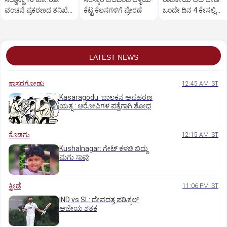
ವಂಚನೆ ಪ್ರಕರಣದ ತನಿಖೆ
ಕೆಟ್ಟ ಕೆಲಸಗಳಿಗೆ ಪ್ರೇರಣೆ
ಒಂದೇ ದಿನ 4 ಕೇಸಲ್ಲಿ
ಸಿಐಡಿಗೆ ವರ್ಗ
ಸುಪ್ರೀಂಕೋರ್ಟ್‌ ಅಭಿಮ
LATEST NEWS
ಕಾಸರಗೋಡು
12:45 AM IST
Kasaragodu: ಬಾಲಕನ ಅಪಹರಣ
ಯತ್ನ : ಆರೋಪಿಗಳ ಪತ್ತೆಗಾಗಿ ಶೋಧ
ಕೊಡಗು
12:15 AM IST
Kushalnagar: ಗೇಟ್ ಕಳಚಿ ಬಿದ್ದು
ಮಗು ಸಾವು
ಕ್ರೀಡೆ
11:06 PM IST
IND vs SL: ದೇವದತ್ತ ಪಡಿಕ್ಕಲ್‌
ಅಜೇಯ ಶತಕ