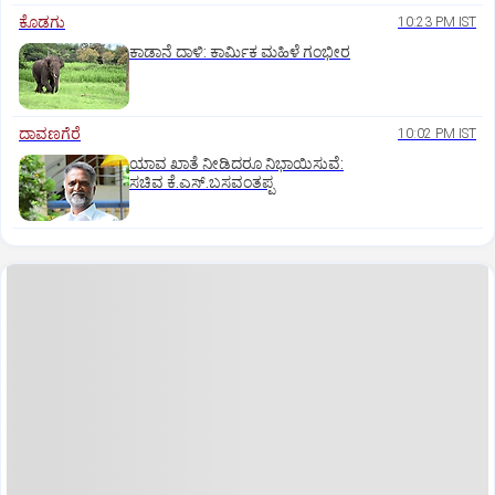
ಕೊಡಗು
10:23 PM IST
ಕಾಡಾನೆ ದಾಳಿ: ಕಾರ್ಮಿಕ ಮಹಿಳೆ ಗಂಭೀರ
ದಾವಣಗೆರೆ
10:02 PM IST
ಯಾವ ಖಾತೆ ನೀಡಿದರೂ ನಿಭಾಯಿಸುವೆ:
ಸಚಿವ ಕೆ.ಎಸ್.ಬಸವಂತಪ್ಪ