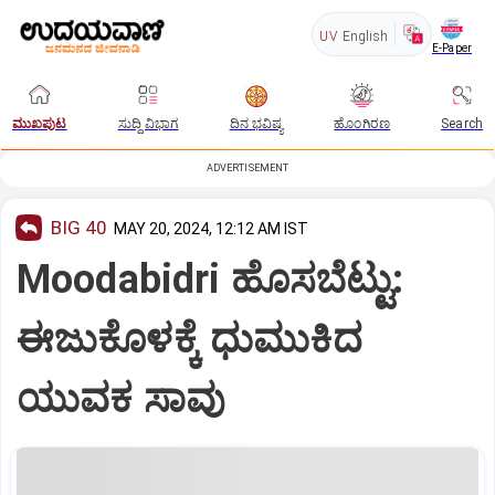
UV
English
E-Paper
ಮುಖಪುಟ
ಸುದ್ದಿ ವಿಭಾಗ
ದಿನ ಭವಿಷ್ಯ
ಹೊಂಗಿರಣ
Search
ADVERTISEMENT
BIG 40
MAY 20, 2024, 12:12 AM IST
Moodabidri ಹೊಸಬೆಟ್ಟು:
ಈಜುಕೊಳಕ್ಕೆ ಧುಮುಕಿದ
ಯುವಕ ಸಾವು