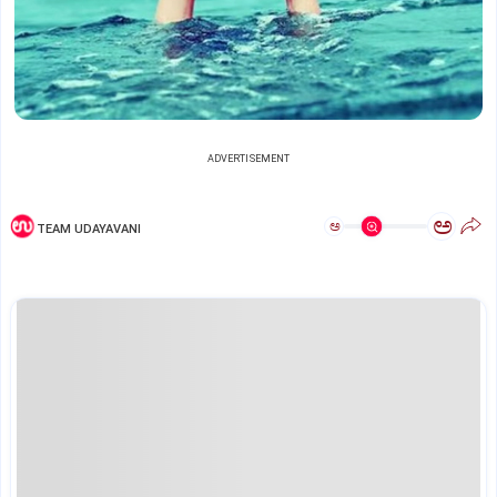
ADVERTISEMENT
ಅ
ಅ
TEAM UDAYAVANI