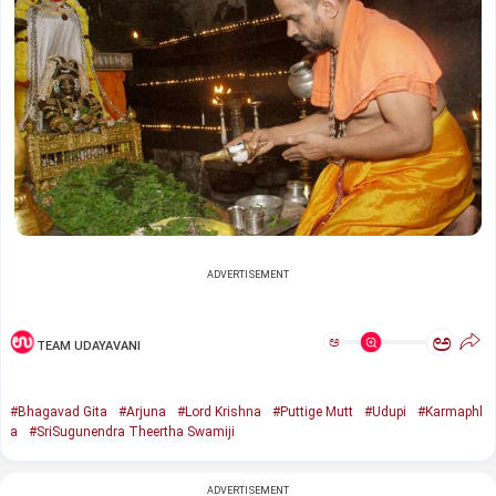
ADVERTISEMENT
ಅ
ಅ
TEAM UDAYAVANI
#Bhagavad Gita
#Arjuna
#Lord Krishna
#Puttige Mutt
#Udupi
#Karmaphl
a
#SriSugunendra Theertha Swamiji
ADVERTISEMENT