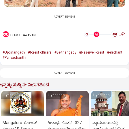
ADVERTISEMENT
ಅ
ಅ
TEAM UDAYAVANI
#Uppinangady
#forest officers
#Belthangady
#Reserve Forest
#elephant
#Periyashanthi
ADVERTISEMENT
ಇನ್ನಷ್ಟು ಸುದ್ದಿ ಈ ವಿಭಾಗದಿಂದ
1 year ago
1 year ago
1 year ago
Mangaluru: ರೋಶನ್‌
ಗೀತಾರ್ಥ ಚಿಂತನೆ- 327:
ನ್ಯಾಯಾಲಯದಲ್ಲಿ
ಸಲ್ಡಾನ್ಹಾ 10 ಕೋ.ರೂ.
ಸಂಸ್ಕಾರ ಬಲದಿಂದ ಒಳ್ಳೆಯ-
ರಾಜಕೀಯ ಆಟ ಬೇಡ: