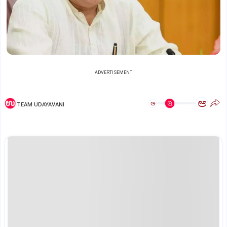
ADVERTISEMENT
ಅ
ಅ
TEAM UDAYAVANI