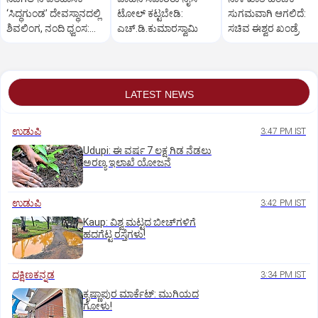
‘ಸಿದ್ಧಗುಂಡ’ ದೇವಸ್ಥಾನದಲ್ಲಿ
ಟೋಲ್‌ ಕಟ್ಟಬೇಡಿ:
ಸುಗಮವಾಗಿ ಆಗಲಿದೆ:
ಶಿವಲಿಂಗ, ನಂದಿ ಧ್ವಂಸ:
ಎಚ್‌.ಡಿ.ಕುಮಾರಸ್ವಾಮಿ
ಸಚಿವ ಈಶ್ವರ ಖಂಡ್ರೆ
ಆಕ್ರೋಶ
LATEST NEWS
ಉಡುಪಿ
3:47 PM IST
Udupi: ಈ ವರ್ಷ 7 ಲಕ್ಷ ಗಿಡ ನೆಡಲು
ಅರಣ್ಯ ಇಲಾಖೆ ಯೋಜನೆ
ಉಡುಪಿ
3:42 PM IST
Kaup: ವಿಶ್ವ ಮಟ್ಟದ ಬೀಚ್‌ಗಳಿಗೆ
ಹದಗೆಟ್ಟ ರಸ್ತೆಗಳು!
ದಕ್ಷಿಣಕನ್ನಡ
3:34 PM IST
ಕೃಷ್ಣಾಪುರ ಮಾರ್ಕೆಟ್‌: ಮುಗಿಯದ
ಗೋಳು!