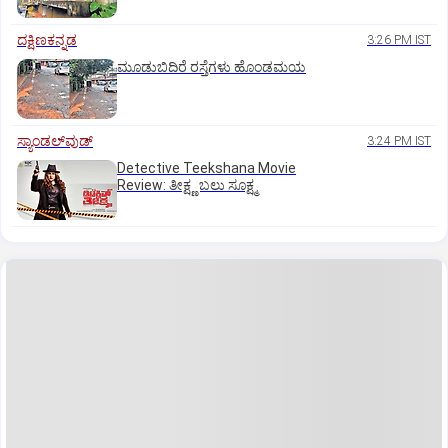
ದಕ್ಷಿಣಕನ್ನಡ
3:26 PM IST
ಮೂಡುಬಿದಿರೆ ರಸ್ತೆಗಳು ಹೊಂಡಮಯ
ಸ್ಯಾಂಡಲ್‌ವುಡ್‌
3:24 PM IST
Detective Teekshana Movie
Review: ತೀಕ್ಷ್ಣ ಬಲು ಸೂಕ್ಷ್ಮ