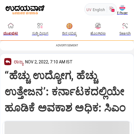
UV
English
E-Paper
ಮುಖಪುಟ
ಸುದ್ದಿ ವಿಭಾಗ
ದಿನ ಭವಿಷ್ಯ
ಹೊಂಗಿರಣ
Search
ADVERTISEMENT
ರಾಜ್ಯ
NOV 2, 2022, 7:10 AM IST
“ಹೆಚ್ಚು ಉದ್ಯೋಗ, ಹೆಚ್ಚು
ಉತ್ತೇಜನ’: ಕರ್ನಾಟಕದಲ್ಲಿಯೇ
ಹೂಡಿಕೆ ಅವಕಾಶ ಅಧಿಕ: ಸಿಎಂ