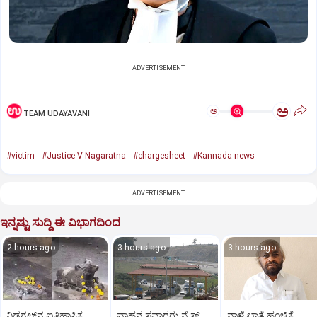
ADVERTISEMENT
ಅ
ಅ
TEAM UDAYAVANI
#victim
#Justice V Nagaratna
#chargesheet
#Kannada news
ADVERTISEMENT
ಇನ್ನಷ್ಟು ಸುದ್ದಿ ಈ ವಿಭಾಗದಿಂದ
2 hours ago
3 hours ago
3 hours ago
ನಿಡಗಲ್‌ನ ಐತಿಹಾಸಿಕ
ವಾಹನ ಸವಾರರು ನೈಸ್‌
ನಾಳೆ ಖಾತೆ ಹಂಚಿಕೆ