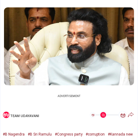
ADVERTISEMENT
ಅ
ಅ
TEAM UDAYAVANI
#B Nagendra
#B Sri Ramulu
#Congress party
#corruption
#Kannada new