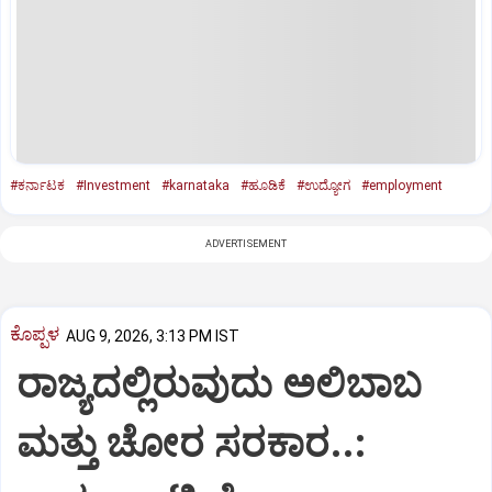
#ಕರ್ನಾಟಕ
#Investment
#karnataka
#ಹೂಡಿಕೆ
#ಉದ್ಯೋಗ
#employment
ADVERTISEMENT
ಕೊಪ್ಪಳ
AUG 9, 2026, 3:13 PM IST
ರಾಜ್ಯದಲ್ಲಿರುವುದು ಅಲಿಬಾಬ
ಮತ್ತು ಚೋರ ಸರಕಾರ..: