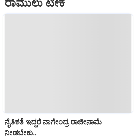
ರಾಮುಲು ಟೀಕೆ
ನೈತಿಕತೆ ಇದ್ದರೆ ನಾಗೇಂದ್ರ ರಾಜೀನಾಮೆ
ನೀಡಬೇಕು..