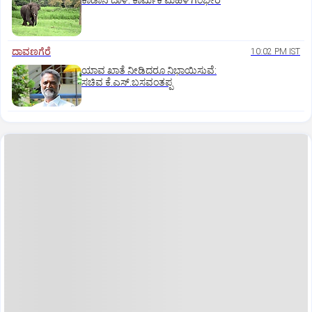
ಕಾಡಾನೆ ದಾಳಿ: ಕಾರ್ಮಿಕ ಮಹಿಳೆ ಗಂಭೀರ
ದಾವಣಗೆರೆ
10:02 PM IST
ಯಾವ ಖಾತೆ ನೀಡಿದರೂ ನಿಭಾಯಿಸುವೆ:
ಸಚಿವ ಕೆ.ಎಸ್.ಬಸವಂತಪ್ಪ