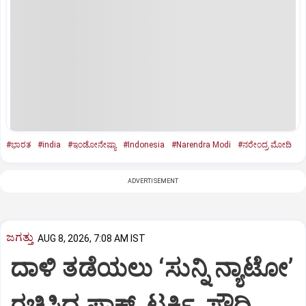
#ಭಾರತ
#india
#ಇಂಡೋನೇಷ್ಯಾ
#Indonesia
#Narendra Modi
#ನರೇಂದ್ರ ಮೋದಿ
ADVERTISEMENT
ಜಗತ್ತು
AUG 8, 2026, 7:08 AM IST
ದಾಳಿ ತಡೆಯಲು ‘ಸುನ್ನಿ ನ್ಯಾಟೋ’
ರಚಿಸಿದ ಪಾಕ್‌, ಟರ್ಕಿ, ಸೌದಿ