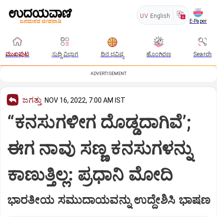
UV
English
E-Paper
ಮುಖಪುಟ
ಸುದ್ದಿ ವಿಭಾಗ
ದಿನ ಭವಿಷ್ಯ
ಹೊಂಗಿರಣ
Search
ADVERTISEMENT
ಜಗತ್ತು
NOV 16, 2022, 7:00 AM IST
“ಕನಸುಗಳೀಗ ದೊಡ್ಡದಾಗಿವೆ’;
ಈಗ ನಾವು ಸಣ್ಣ ಕನಸುಗಳನ್ನು
ಕಾಣುತ್ತಿಲ್ಲ: ಪ್ರಧಾನಿ ಮೋದಿ
ಭಾರತೀಯ ಸಮುದಾಯವನ್ನು ಉದ್ದೇಶಿಸಿ ಭಾಷಣ