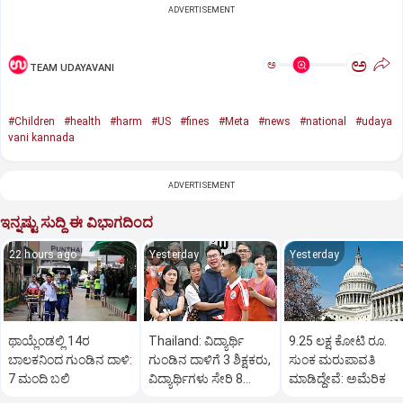
ADVERTISEMENT
ಅ
ಅ
TEAM UDAYAVANI
#Children
#health
#harm
#US
#fines
#Meta
#news
#national
#udaya
vani kannada
ADVERTISEMENT
ಇನ್ನಷ್ಟು ಸುದ್ದಿ ಈ ವಿಭಾಗದಿಂದ
22 hours ago
Yesterday
Yesterday
ಥಾಯ್ಲೆಂಡಲ್ಲಿ 14ರ
Thailand: ವಿದ್ಯಾರ್ಥಿ
9.25 ಲಕ್ಷ ಕೋಟಿ ರೂ.
ಬಾಲಕನಿಂದ ಗುಂಡಿನ ದಾಳಿ:
ಗುಂಡಿನ ದಾಳಿಗೆ 3 ಶಿಕ್ಷಕರು,
ಸುಂಕ ಮರುಪಾವತಿ
7 ಮಂದಿ ಬಲಿ
ವಿದ್ಯಾರ್ಥಿಗಳು ಸೇರಿ 8
ಮಾಡಿದ್ದೇವೆ: ಅಮೆರಿಕ
ಮಂದಿ ಸಾವು