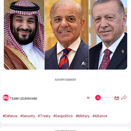
ADVERTISEMENT
ಅ
ಅ
TEAM UDAYAVANI
#Defence
#Security
#Treaty
#Geopolitics
#Military
#Alliance