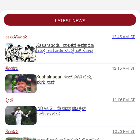
LATEST NEWS
ಕಾಸರಗೋಡು
12:45 AM IST
Kasaragodu: ಬಾಲಕನ ಅಪಹರಣ
ಯತ್ನ : ಆರೋಪಿಗಳ ಪತ್ತೆಗಾಗಿ ಶೋಧ
ಕೊಡಗು
12:15 AM IST
Kushalnagar: ಗೇಟ್ ಕಳಚಿ ಬಿದ್ದು
ಮಗು ಸಾವು
ಕ್ರೀಡೆ
11:06 PM IST
IND vs SL: ದೇವದತ್ತ ಪಡಿಕ್ಕಲ್‌
ಅಜೇಯ ಶತಕ
ಕೊಡಗು
10:23 PM IST