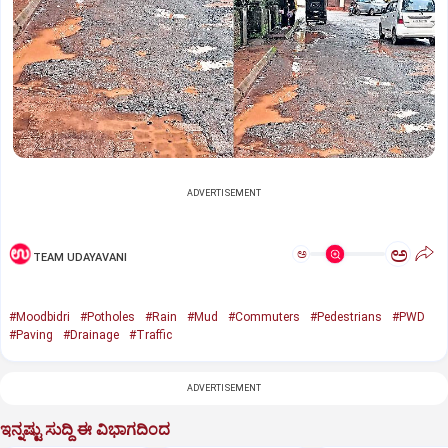
ADVERTISEMENT
ಅ
ಅ
TEAM UDAYAVANI
#Moodbidri
#Potholes
#Rain
#Mud
#Commuters
#Pedestrians
#PWD
#Paving
#Drainage
#Traffic
ADVERTISEMENT
ಇನ್ನಷ್ಟು ಸುದ್ದಿ ಈ ವಿಭಾಗದಿಂದ