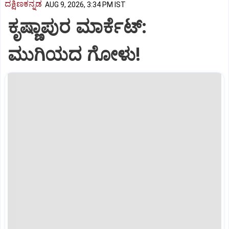
ದಕ್ಷಿಣಕನ್ನಡ
AUG 9, 2026, 3:34 PM IST
ಕೃಷ್ಣಾಪುರ ಮಾರ್ಕೆಟ್‌:
ಮುಗಿಯದ ಗೋಳು!