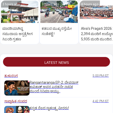
3 hours ago
3 hours ago
8 hours ago
ಮಾದರಿಯಾಗಿದ್ದ
ಕಡಬದ ಮುಖ್ಯ ರಸ್ತೆಯೇ
Alva's Pragati 2026:
ಸಮುದಾಯ ಆಸ್ಪತ್ರೆಗೀಗ
ಸಂತೆಕಟ್ಟೆ !
2,394 ಮಂದಿಗೆ ಉದ್ಯೋ
ಸಿಬಂದಿ ಗ್ರಹಣ
5,935 ಮಂದಿ ಮುಂದಿನ
ಹಂತಕ್ಕೆ
LATEST NEWS
ತುಳುರಂಗ
5:00 PM IST
Rangantaranga EP-2: ದೇವದಾಸ್
ಕಾಪಿಕಾಡ್‌ ಅವರ ಎರಡನೇ ನಾಟಕ
ಮುಂದೆ ಸಿನಿಮಾ ಆಯ್ತು..
ಸಾಪ್ತಾಹಿಕ-ಸಂಪದ
4:42 PM IST
ಕನ್ನಡ ನೆಲದ ಸ್ವಾತಂತ್ರ್ಯ ವೀರರು!