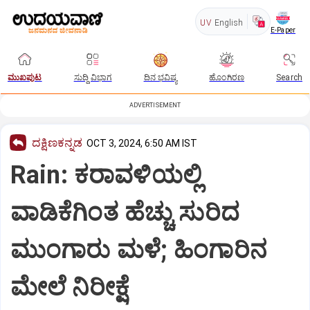
UV
English
E-Paper
ಮುಖಪುಟ
ಸುದ್ದಿ ವಿಭಾಗ
ದಿನ ಭವಿಷ್ಯ
ಹೊಂಗಿರಣ
Search
ADVERTISEMENT
ದಕ್ಷಿಣಕನ್ನಡ
OCT 3, 2024, 6:50 AM IST
Rain: ಕರಾವಳಿಯಲ್ಲಿ
ವಾಡಿಕೆಗಿಂತ ಹೆಚ್ಚು ಸುರಿದ
ಮುಂಗಾರು ಮಳೆ; ಹಿಂಗಾರಿನ
ಮೇಲೆ ನಿರೀಕ್ಷೆ