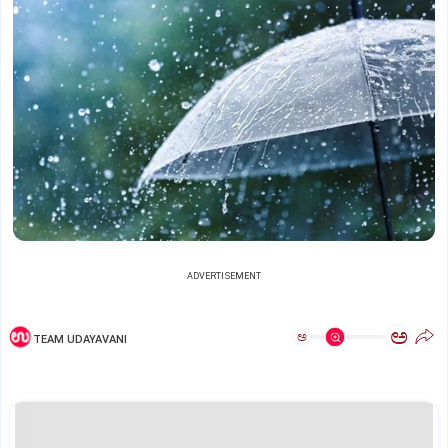
ADVERTISEMENT
ಅ
ಅ
TEAM UDAYAVANI