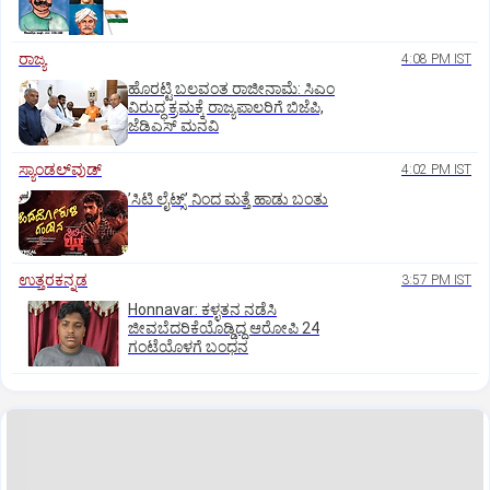
ರಾಜ್ಯ
4:08 PM IST
ಹೊರಟ್ಟಿ ಬಲವಂತ ರಾಜೀನಾಮೆ: ಸಿಎಂ
ವಿರುದ್ಧ ಕ್ರಮಕ್ಕೆ ರಾಜ್ಯಪಾಲರಿಗೆ ಬಿಜೆಪಿ,
ಜೆಡಿಎಸ್ ಮನವಿ
ಸ್ಯಾಂಡಲ್‌ವುಡ್‌
4:02 PM IST
ʼಸಿಟಿ ಲೈಟ್ಸ್‌ʼ ನಿಂದ ಮತ್ತೆ ಹಾಡು ಬಂತು
ಉತ್ತರಕನ್ನಡ
3:57 PM IST
Honnavar: ಕಳ್ಳತನ ನಡೆಸಿ
ಜೀವಬೆದರಿಕೆಯೊಡ್ಡಿದ್ದ ಆರೋಪಿ 24
ಗಂಟೆಯೊಳಗೆ ಬಂಧನ