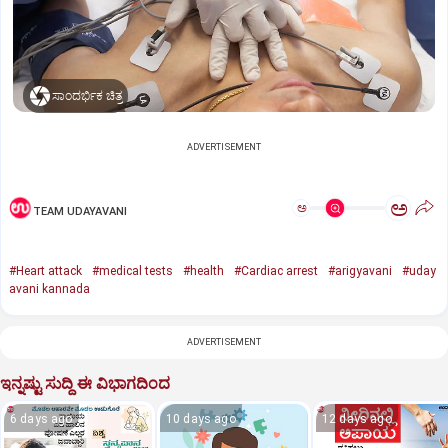
ಸಾಂದರ್ಭಿಕ ಚಿತ್ರ
ADVERTISEMENT
ಅ
ಅ
TEAM UDAYAVANI
#Heart attack
#medical tests
#health
#Cardiac arrest
#arigyavani
#uday
avani kannada
ADVERTISEMENT
ಇನ್ನಷ್ಟು ಸುದ್ದಿ ಈ ವಿಭಾಗದಿಂದ
6 days ago
10 days ago
12 days ago