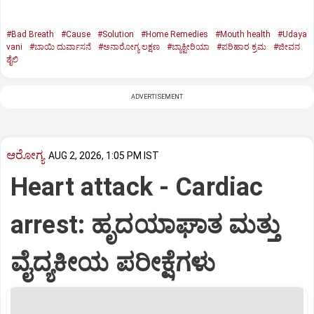
#Bad Breath
#Cause
#Solution
#Home Remedies
#Mouth health
#Udaya
vani
#ಬಾಯಿ ದುರ್ವಾಸನೆ
#ಅನಾರೋಗ್ಯ ಲಕ್ಷಣ
#ಬ್ಯಾಕ್ಟೀರಿಯಾ
#ಪರಿಹಾರ ಕ್ರಮ
#ಜೀವನ
ಶೈಲಿ
ADVERTISEMENT
ಆರೋಗ್ಯ
AUG 2, 2026, 1:05 PM IST
Heart attack - Cardiac
arrest: ಹೃದಯಾಘಾತ ಮತ್ತು
ವೈದ್ಯಕೀಯ ಪರೀಕ್ಷೆಗಳು