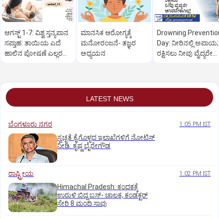
ಆಗಸ್ಟ್‌ 1-7: ವಿಶ್ವ ಸ್ತನ್ಯಪಾನ
ಮಾನಸಿಕ ಆರೋಗ್ಯಕ್ಕೆ
Drowning Preventio
ಸಪ್ತಾಹ: ತಾಯಿಯ ಎದೆ
ಮನೋರಂಜನೆ- ತಜ್ಞರ
Day: ನೀರಿನಲ್ಲಿ ಅಪಾಯ;
ಹಾಲಿನ ಪೋಷಣೆ ಎಲ್ಲರ
ಅಧ್ಯಯನ
ರಕ್ಷಿಸಲು ನೀವು ವೈದ್ಯರೇ
ಜವಾಬ್ದಾರಿ
ಆಗಿರಬೇಕಾಗಿಲ್ಲ!
LATEST NEWS
ಬೆಂಗಳೂರು ನಗರ
1:05 PM IST
ಸ್ವಚ್ಛತೆ ಕೈಗೊಳ್ಳದ ಇಲಾಖೆಗಳಿಗೆ ನೋಟಿಸ್‌
ನೀಡಿ: ಕೃಷ್ಣ ಬೈರೇಗೌಡ
ರಾಷ್ಟ್ರೀಯ
1:02 PM IST
Himachal Pradesh: ಕಂದಕಕ್ಕೆ
ಉರುಳಿ ಬಿದ್ದ ಬಸ್-‌ ಚಾಲಕ, ಕಂಡಕ್ಟರ್‌
ಸೇರಿ 8 ಮಂದಿ ಸಾವು