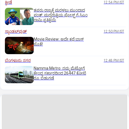
ಕ್ರೀಡೆ
12:54 PM IST
ತವರು ರಾಜ್ಯಕ್ಕೆ ಮರಳಲು ಮುಂದಾದ
ಪಂತ್:‌ ಮಧ್ಯರಾತ್ರಿಯ ಪೋಸ್ಟ್‌ ಗೆ ಸಿಎಂ
ಧಾಮಿ ಪ್ರತಿಕ್ರಿಯೆ
ಸ್ಯಾಂಡಲ್‌ವುಡ್‌
12:50 PM IST
Movie Review: ಅದೇ ಕಥೆ ಬಾಸ್‌
ಜೊತೆ!
ಬೆಂಗಳೂರು ನಗರ
12:48 PM IST
Namma Metro: ನಮ್ಮ ಮೆಟ್ರೋಗೆ
ಕೇಂದ್ರ ಸರ್ಕಾರದಿಂದ 26447 ಕೋಟಿ
ರೂ. ಬಿಡುಗಡೆ