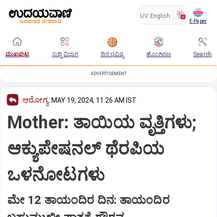
UV
English
E-Paper
ಮುಖಪುಟ
ಸುದ್ದಿ ವಿಭಾಗ
ದಿನ ಭವಿಷ್ಯ
ಹೊಂಗಿರಣ
Search
ADVERTISEMENT
ಆರೋಗ್ಯ
MAY 19, 2024, 11:26 AM IST
Mother: ತಾಯಿಯ ವೃತ್ತಿಗಳು;
ಆಕ್ಯುಪೇಷನಲ್‌ ಥೆರಪಿಯ
ಒಳನೋಟಗಳು
ಮೇ 12 ತಾಯಂದಿರ ದಿನ: ತಾಯಂದಿರ