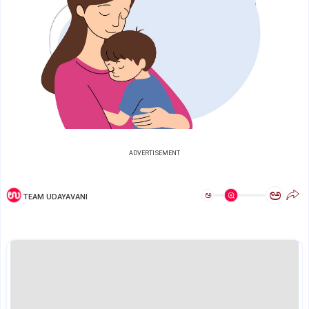
ADVERTISEMENT
ಅ
ಅ
TEAM UDAYAVANI