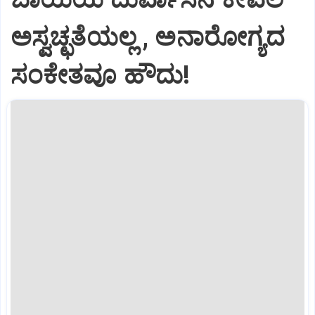
ಅಸ್ವಚ್ಛತೆಯಲ್ಲ , ಅನಾರೋಗ್ಯದ
ಸಂಕೇತವೂ ಹೌದು!