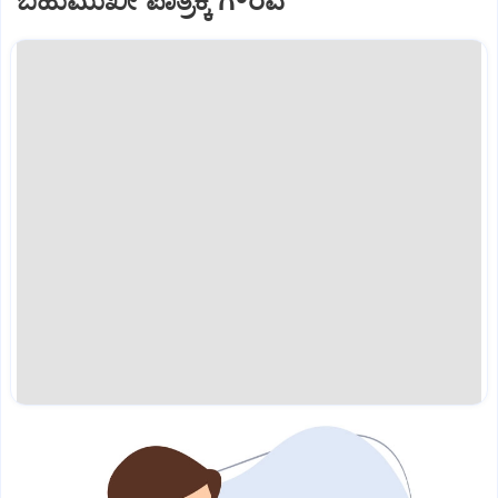
ಬಹುಮುಖೀ ಪಾತ್ರಕ್ಕೆ ಗೌರವ