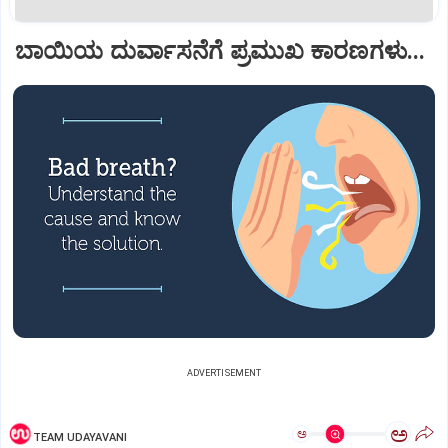
ಬಾಯಿಯ ದುರ್ವಾಸನೆಗೆ ಪ್ರಮುಖ ಕಾರಣಗಳು...
ADVERTISEMENT
ಅ
ಅ
TEAM UDAYAVANI