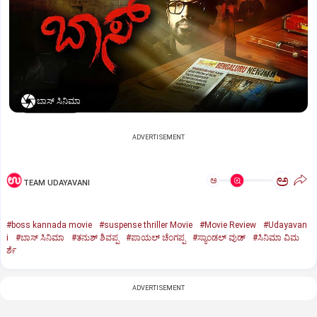
ಬಾಸ್‌ ಸಿನಿಮಾ
ADVERTISEMENT
ಅ
ಅ
TEAM UDAYAVANI
#boss kannada movie
#suspense thriller Movie
#Movie Review
#Udayavan
i
#ಬಾಸ್‌ ಸಿನಿಮಾ
#ತನುಶ್‌ ಶಿವಪ್ಪ
#ಪಾಯಲ್‌ ಚೆಂಗಪ್ಪ
#ಸ್ಯಾಂಡಲ್‌ ವುಡ್‌
#ಸಿನಿಮಾ ವಿಮ
ರ್ಶೆ
ADVERTISEMENT