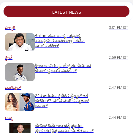
LATEST NEWS
ಬಳ್ಳಾರಿ
3:01 PM IST
Ballari: ಸರ್ಕಾರದಲ್ಲಿ - ಪಕ್ಷದಲ್ಲಿ
ಯಾವುದೇ ಗೊಂದಲ ಇಲ್ಲ..: ಸಚಿವ
ಎಂ.ಬಿ.ಪಾಟೀಲ್
ಕ್ರೀಡೆ
2:59 PM IST
ಶ್ರೀಲಂಕಾ ವಿರುದ್ಧದ ಟೆಸ್ಟ್ ಸರಣಿಯಿಂದ
ಹೊರಬಿದ್ದ ಸಾಯಿ ಸುದರ್ಶನ್
ಬಾಲಿವುಡ್‌
2:47 PM IST
24ರ ಹರೆಯದ ಕ್ರಿಕೆಟಿಗ ಜೈಸ್ವಾಲ್‌ ಜತೆ
ಡೇಟಿಂಗ್?:‌ ಮೌನ ಮುರಿದ ಮೃಣಾಲ್‌
ಠಾಕೂರ್
ರಾಜ್ಯ
2:44 PM IST
ಡೇವಿಡ್ ಡಿಸೋಜಾ ಹತ್ಯೆ ಪ್ರಕರಣ:
ಪೊಲೀಸರ ಕ್ಷಿಪ್ರ ಕಾರ್ಯಾಚರಣೆಗೆ ಐವನ್