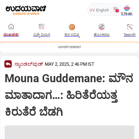
UV
English
E-Paper
ಮುಖಪುಟ
ಸುದ್ದಿ ವಿಭಾಗ
ದಿನ ಭವಿಷ್ಯ
ಹೊಂಗಿರಣ
Search
ADVERTISEMENT
ಸ್ಯಾಂಡಲ್‌ವುಡ್‌
MAY 2, 2025, 2:46 PM IST
Mouna Guddemane: ಮೌನ
ಮಾತಾದಾಗ…: ಹಿರಿತೆರೆಯತ್ತ
ಕಿರುತೆರೆ ಬೆಡಗಿ