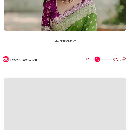
ADVERTISEMENT
ಅ
ಅ
TEAM UDAYAVANI