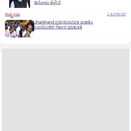
ಡಿಸೋಜಾ ಶ್ಲಾಘನೆ
ರಾಷ್ಟ್ರೀಯ
2:43 PM IST
Jharkhand:ಪ್ರತಿಭಟನಾನಿರತ ಮಹತೊ
ಬಣದೊಂದಿಗೆ ಸರ್ಕಾರ ಮಾತುಕತೆ