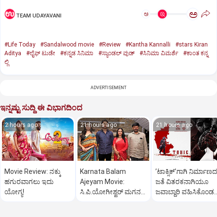
ಅ
ಅ
TEAM UDAYAVANI
#Life Today
#Sandalwood movie
#Review
#Kantha Kannalli
#stars Kiran
Aditya
#ಲೈಫ್‌ ಟುಡೇ
#ಕನ್ನಡ ಸಿನಿಮಾ
#ಸ್ಯಾಂಡಲ್‌ ವುಡ್‌
#ಸಿನಿಮಾ ವಿಮರ್ಶೆ
#ಕಾಂತ ಕನ್ನ
ಲ್ಲಿ
ADVERTISEMENT
ಇನ್ನಷ್ಟು ಸುದ್ದಿ ಈ ವಿಭಾಗದಿಂದ
2 hours ago
21 hours ago
21 hours ago
Movie Review: ನಕ್ಕು
Karnata Balam
ʼಟಾಕ್ಸಿಕ್‌ʼಗಾಗಿ ನಿರ್ಮಾಣದ
ಹಗುರವಾಗಲು ಇದು
Ajeyam Movie:
ಜತೆ ವಿತರಕನಾಗಿಯೂ
ಯೋಗ್ಯ!
ಸಿ.ಪಿ.ಯೋಗೀಶ್ವರ್‌ ಮಗನ
ಜವಾಬ್ದಾರಿ ವಹಿಸಿಕೊಂಡ
ಅದ್ಧೂರಿ ಸಿನಿಮಾ
ಯಶ್