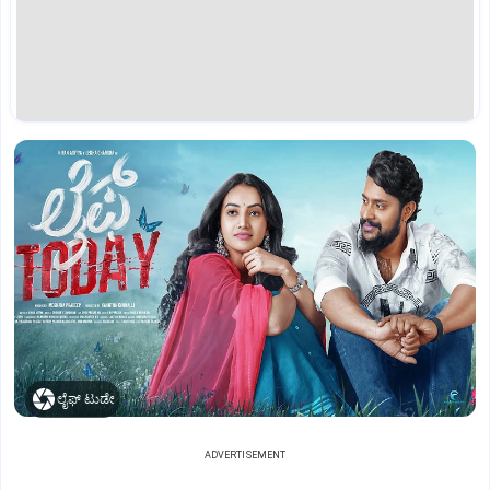
ಲೈಫ್‌ ಟುಡೇ
ADVERTISEMENT