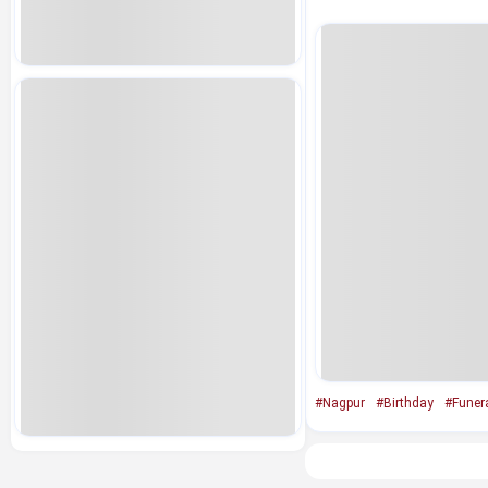
#Nagpur
#Birthday
#Funer