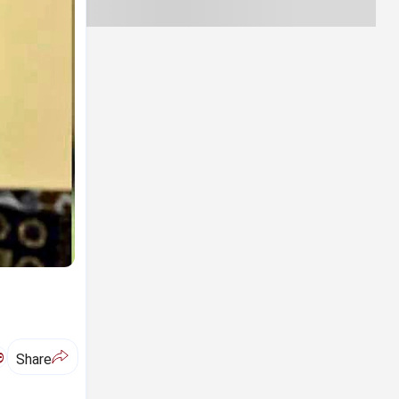
ಅ
Share