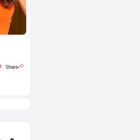
ಅ
Share