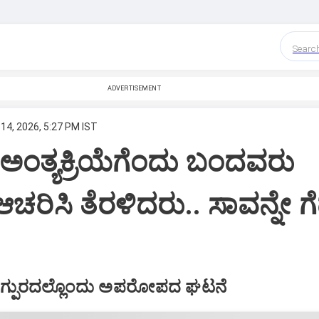
Searc
ADVERTISEMENT
14, 2026, 5:27 PM IST
ಅಂತ್ಯಕ್ರಿಯೆಗೆಂದು ಬಂದವರು
ಆಚರಿಸಿ ತೆರಳಿದರು.. ಸಾವನ್ನೇ ಗೆದ
ನಾಗ್ಪುರದಲ್ಲೊಂದು ಅಪರೋಪದ ಘಟನೆ