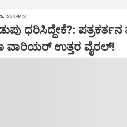
26, 12:34 PM IST
ು ಧರಿಸಿದ್ದೇಕೆ?: ಪತ್ರಕರ್ತನ ಪ್ರ
ಯಾ ವಾರಿಯರ್ ಉತ್ತರ ವೈರಲ್!