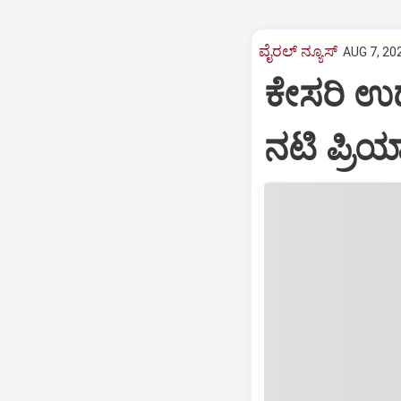
ವೈರಲ್ ನ್ಯೂಸ್
AUG 7, 20
ಕೇಸರಿ ಉಡುಪ
ನಟಿ ಪ್ರಿ