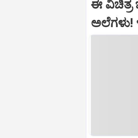
ಈ ವಿಚಿತ್ರ
ಅಲೆಗಳು!