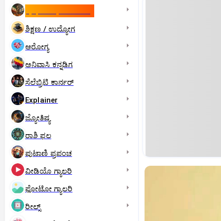
ಇಸ್ರೇಲ್- ಇರಾನ್‌ ಯುದ್ಧ
ಶಿಕ್ಷಣ / ಉದ್ಯೋಗ
ಆರೋಗ್ಯ
ಅನಿವಾಸಿ ಕನ್ನಡಿಗ
ಸೆಲೆಬ್ರಿಟಿ ಕಾರ್ನರ್‌
Explainer
ಜ್ಯೋತಿಷ್ಯ
ರಾಶಿ ಫಲ
ಪುಟಾಣಿ ಪ್ರಪಂಚ
ವೀಡಿಯೊ ಗ್ಯಾಲರಿ
ಫೋಟೋ ಗ್ಯಾಲರಿ
ರೀಲ್ಸ್