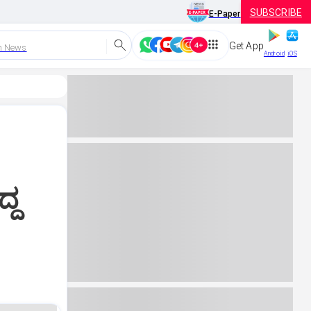
SUBSCRIBE
E-Paper
Get App
h News
Android
iOS
್ದ