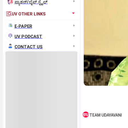
ಫ್ಯಾಶನ್/ಲೈಫ್‌ ಸ್ಟೈಲ್
UV OTHER LINKS
E-PAPER
UV PODCAST
CONTACT US
TEAM UDAYAVANI