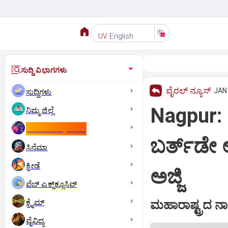
English
UV
ಸುದ್ದಿ ವಿಭಾಗಗಳು
ವೈರಲ್ ನ್ಯೂಸ್
JAN 
ಸುದ್ದಿಗಳು
Nagpur: 
ನಿಮ್ಮ ಜಿಲ್ಲೆ
ಕಾಮನ್‌ ವೆಲ್ತ್‌ ಗೇಮ್ಸ್‌
ಬರ್ತ್‌ಡೇ 
ಸಿನೆಮಾ
ಕ್ರೀಡೆ
ಅಜ್ಜಿ
ವೆಬ್ ಎಕ್ಸ್‌ಕ್ಲೂಸಿವ್
ಕ್ರೈಮ್
ಮಹಾರಾಷ್ಟ್ರದ 
ವೈವಿಧ್ಯ