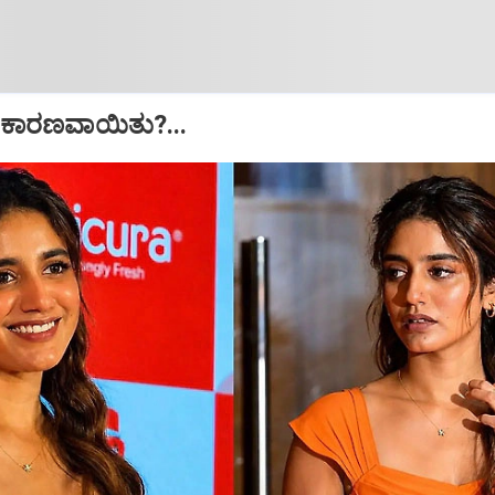
ೆಗೆ ಕಾರಣವಾಯಿತು?...