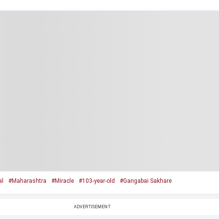
al
#Maharashtra
#Miracle
#103-year-old
#Gangabai Sakhare
ADVERTISEMENT