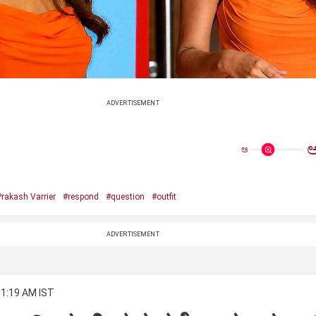
ADVERTISEMENT
ಅ
Prakash Varrier
#respond
#question
#outfit
ADVERTISEMENT
11:19 AM IST