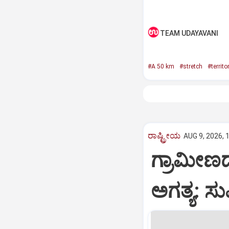
TEAM UDAYAVANI
#A 50 km
#stretch
#territo
ರಾಷ್ಟ್ರೀಯ
AUG 9, 2026, 
ಗ್ರಾಮೀಣದ
ಅಗತ್ಯ: ಸು