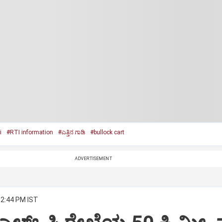
i
#RTI information
#ಎತ್ತಿನ ಗಾಡಿ
#bullock cart
ADVERTISEMENT
12:44 PM IST