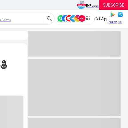
SUBSCRIBE
E-Paper
Get App
h News
Android
iOS
ತಿ