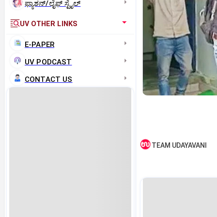
ಫ್ಯಾಶನ್/ಲೈಫ್‌ ಸ್ಟೈಲ್
UV OTHER LINKS
E-PAPER
UV PODCAST
CONTACT US
TEAM UDAYAVANI