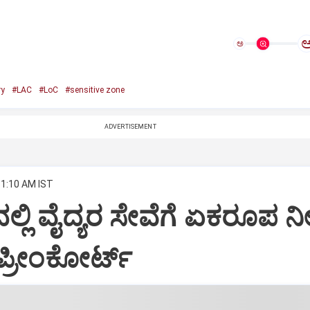
ಅ
ry
#LAC
#LoC
#sensitive zone
ADVERTISEMENT
11:10 AM IST
ಲ್ಲಿ ವೈದ್ಯರ ಸೇವೆಗೆ ಏಕರೂಪ ನೀ
ಪ್ರೀಂಕೋರ್ಟ್‌