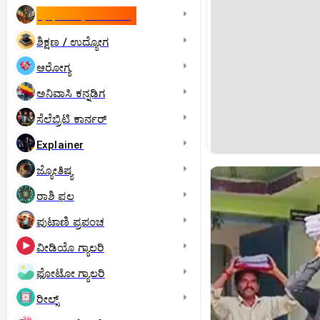
ಇಸ್ರೇಲ್- ಇರಾನ್‌ ಯುದ್ಧ
ಶಿಕ್ಷಣ / ಉದ್ಯೋಗ
ಆರೋಗ್ಯ
ಅನಿವಾಸಿ ಕನ್ನಡಿಗ
ಸೆಲೆಬ್ರಿಟಿ ಕಾರ್ನರ್‌
Explainer
ಜ್ಯೋತಿಷ್ಯ
ರಾಶಿ ಫಲ
ಪುಟಾಣಿ ಪ್ರಪಂಚ
ವೀಡಿಯೊ ಗ್ಯಾಲರಿ
ಫೋಟೋ ಗ್ಯಾಲರಿ
ರೀಲ್ಸ್