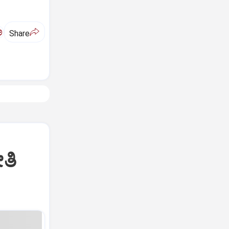
ಅ
Share
ತಿ