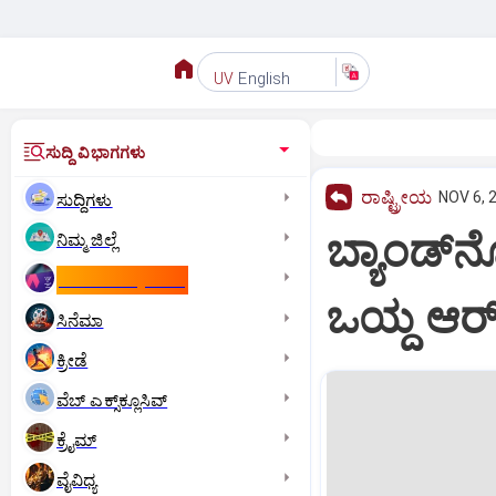
English
UV
ಸುದ್ದಿ ವಿಭಾಗಗಳು
ರಾಷ್ಟ್ರೀಯ
NOV 6, 
ಸುದ್ದಿಗಳು
ಬ್ಯಾಂಡ್‌ನ
ನಿಮ್ಮ ಜಿಲ್ಲೆ
ಕಾಮನ್‌ ವೆಲ್ತ್‌ ಗೇಮ್ಸ್‌
ಒಯ್ದ ಆರ್
ಸಿನೆಮಾ
ಕ್ರೀಡೆ
ವೆಬ್ ಎಕ್ಸ್‌ಕ್ಲೂಸಿವ್
ಕ್ರೈಮ್
ವೈವಿಧ್ಯ