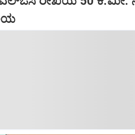
 ಎಲ್‌ಒಸಿ ರೇಖೆಯ 50 ಕಿ.ಮೀ. 
ವಲಯ