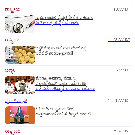
ರಾಷ್ಟ್ರೀಯ
11:10 AM IST
ಗ್ರಾಮೀಣದಲ್ಲಿ ವೈದ್ಯರ ಸೇವೆಗೆ ಏಕರೂಪ
ನೀತಿ ಅಗತ್ಯ: ಸುಪ್ರೀಂಕೋರ್ಟ್‌
ರಾಷ್ಟ್ರೀಯ
11:08 AM IST
ಭಕ್ತರಿಗೆ ಇನ್ನು ಚಲಿಸುವ ಮೇಜಿನಲ್ಲಿ
ಬರಲಿದೆ ತಿರುಪತಿ ಪ್ರಸಾದ!
ಬಳ್ಳಾರಿ
11:06 AM IST
ಹೊರಟ್ಟಿ ಅವರನ್ನು ಬೆದರಿಸಿ,
ಬಲವಂತವಾಗಿ ರಾಜೀನಾಮೆಗೆ ಸಹಿ
ಪಡೆದುಕೊಂಡಿದ್ದಾರೆ: ರಾಮುಲು ಆರೋಪ
ವೈರಲ್ ನ್ಯೂಸ್
11:01 AM IST
8.1 ಅಡಿ ಉದ್ದನೆಯ ಕೇಶ:
ಉತ್ತರಾಖಂಡ ಮಹಿಳೆ ಗಿನ್ನೆಸ್‌ ದಾಖಲೆ
ರಾಷ್ಟ್ರೀಯ
10:59 AM IST