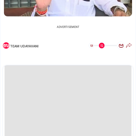
ADVERTISEMENT
ಅ
ಅ
TEAM UDAYAVANI