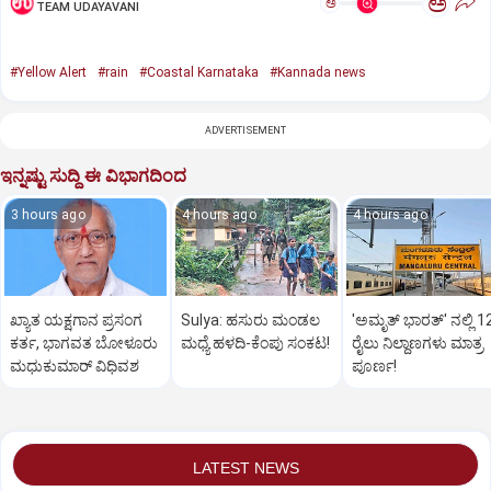
ಅ
ಅ
TEAM UDAYAVANI
#Yellow Alert
#rain
#Coastal Karnataka
#Kannada news
ADVERTISEMENT
ಇನ್ನಷ್ಟು ಸುದ್ದಿ ಈ ವಿಭಾಗದಿಂದ
3 hours ago
4 hours ago
4 hours ago
ಖ್ಯಾತ ಯಕ್ಷಗಾನ ಪ್ರಸಂಗ
Sulya: ಹಸುರು ಮಂಡಲ
'ಅಮೃತ್‌ ಭಾರತ್‌' ನಲ್ಲಿ 1
ಕರ್ತ, ಭಾಗವತ ಬೋಳೂರು
ಮಧ್ಯೆ ಹಳದಿ-ಕೆಂಪು ಸಂಕಟ!
ರೈಲು ನಿಲ್ದಾಣಗಳು ಮಾತ್ರ
ಮಧುಕುಮಾರ್ ವಿಧಿವಶ
ಪೂರ್ಣ!
LATEST NEWS