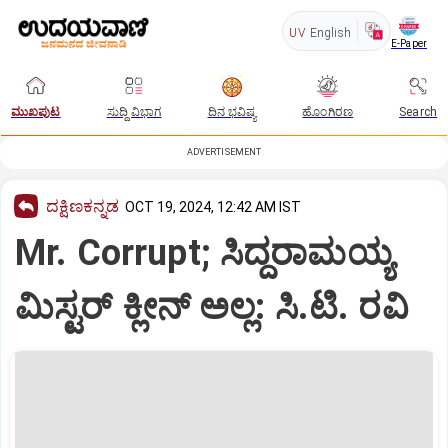
UV
English
E-Paper
ಮುಖಪುಟ
ಸುದ್ದಿ ವಿಭಾಗ
ದಿನ ಭವಿಷ್ಯ
ಹೊಂಗಿರಣ
Search
ADVERTISEMENT
ದಕ್ಷಿಣಕನ್ನಡ
OCT 19, 2024, 12:42 AM IST
Mr. Corrupt; ಸಿದ್ದರಾಮಯ್ಯ
ಮಿಸ್ಟರ್‌ ಕ್ಲೀನ್‌ ಅಲ್ಲ: ಸಿ.ಟಿ. ರವಿ