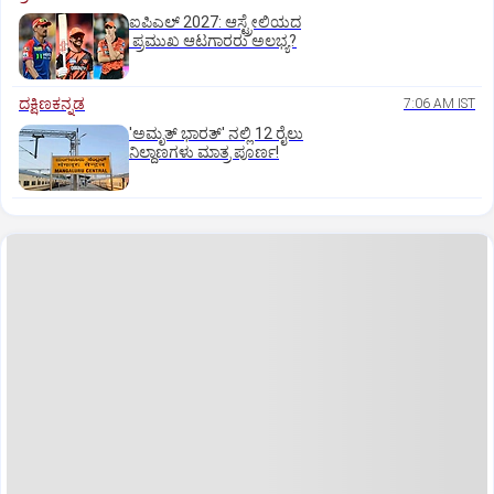
ಐಪಿಎಲ್‌ 2027: ಆಸ್ಟ್ರೇಲಿಯದ
ಪ್ರಮುಖ ಆಟಗಾರರು ಅಲಭ್ಯ?
ದಕ್ಷಿಣಕನ್ನಡ
7:06 AM IST
'ಅಮೃತ್‌ ಭಾರತ್‌' ನಲ್ಲಿ 12 ರೈಲು
ನಿಲ್ದಾಣಗಳು ಮಾತ್ರ ಪೂರ್ಣ!