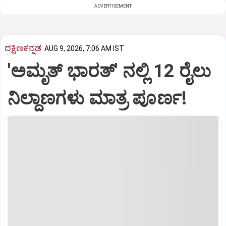
ADVERTISEMENT
ದಕ್ಷಿಣಕನ್ನಡ
AUG 9, 2026, 7:06 AM IST
'ಅಮೃತ್‌ ಭಾರತ್‌' ನಲ್ಲಿ 12 ರೈಲು
ನಿಲ್ದಾಣಗಳು ಮಾತ್ರ ಪೂರ್ಣ!