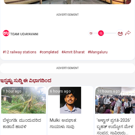
ADVERTISEMENT
ಅ
ಅ
TEAM UDAYAVANI
#12 railway stations
#completed
#Amrit Bharat
#Mangaluru
ADVERTISEMENT
ಇನ್ನಷ್ಟು ಸುದ್ದಿ ಈ ವಿಭಾಗದಿಂದ
1 hour ago
6 hours ago
12 hours ago
ಬೆಳ್ತಂಗಡಿ: ಮುಂದುವರಿದ
Mulki: ಅಪಘಾತ:
'ಆಳ್ವಾಸ್‌ ಪ್ರಗತಿ-2026'
ಕಾಡಾನೆ ಹಾವಳಿ
ಗಾಯಾಳು ಸಾವು
ಬೃಹತ್ ಉದ್ಯೋಗ ಮೇಳ
ಸಂಪನ್ನ: ಸಾವಿರಾರು