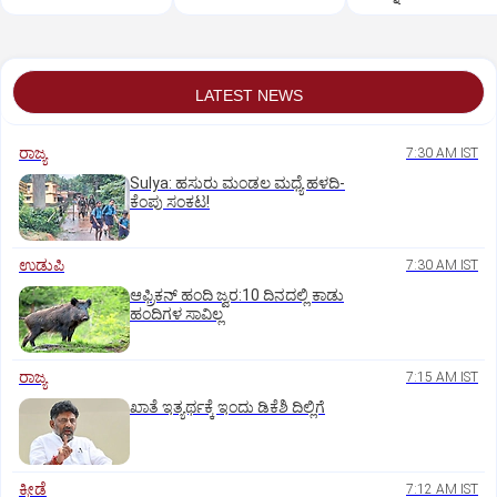
ಮಂದಿಗೆ ಉದ್ಯೋಗ
LATEST NEWS
ರಾಜ್ಯ
7:30 AM IST
Sulya: ಹಸುರು ಮಂಡಲ ಮಧ್ಯೆ ಹಳದಿ-
ಕೆಂಪು ಸಂಕಟ!
ಉಡುಪಿ
7:30 AM IST
ಆಫ್ರಿಕನ್‌ ಹಂದಿ ಜ್ವರ:10 ದಿನದಲ್ಲಿ ಕಾಡು
ಹಂದಿಗಳ ಸಾವಿಲ್ಲ
ರಾಜ್ಯ
7:15 AM IST
ಖಾತೆ ಇತ್ಯರ್ಥಕ್ಕೆ ಇಂದು ಡಿಕೆಶಿ ದಿಲ್ಲಿಗೆ
ಕ್ರೀಡೆ
7:12 AM IST