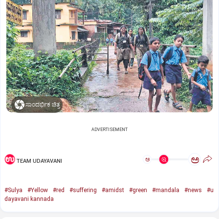
ಸಾಂದರ್ಭಿಕ ಚಿತ್ರ
ADVERTISEMENT
ಅ
ಅ
TEAM UDAYAVANI
#Sulya
#Yellow
#red
#suffering
#amidst
#green
#mandala
#news
#u
dayavani kannada