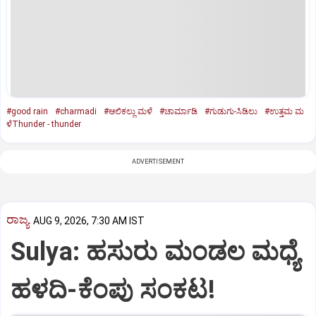
#good rain
#charmadi
#ಆಲಿಕಲ್ಲು ಮಳೆ
#ಚಾರ್ಮಾಡಿ
#ಗುಡುಗು-ಸಿಡಿಲು
#ಉತ್ತಮ ಮ
ಳೆThunder - thunder
ADVERTISEMENT
ರಾಜ್ಯ
AUG 9, 2026, 7:30 AM IST
Sulya: ಹಸುರು ಮಂಡಲ ಮಧ್ಯೆ
ಹಳದಿ-ಕೆಂಪು ಸಂಕಟ!