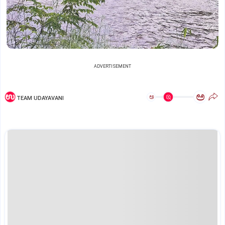
ADVERTISEMENT
ಅ
ಅ
TEAM UDAYAVANI