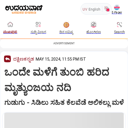
UV
English
E-Paper
ಮುಖಪುಟ
ಸುದ್ದಿ ವಿಭಾಗ
ದಿನ ಭವಿಷ್ಯ
ಹೊಂಗಿರಣ
Search
ADVERTISEMENT
ದಕ್ಷಿಣಕನ್ನಡ
MAY 15, 2024, 11:55 PM IST
ಒಂದೇ ಮಳೆಗೆ ತುಂಬಿ ಹರಿದ
ಮೃತ್ಯುಂಜಯ ನದಿ
ಗುಡುಗು - ಸಿಡಿಲು ಸಹಿತ ಕೆಲವೆಡೆ ಆಲಿಕಲ್ಲು ಮಳೆ