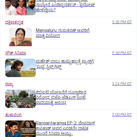
ಸಾಯ್ತೇನೆ ಎಂದಿದ್ದ ದರ್ಶನ್‌ - ಪ್ರದೋಷ್‌
ಹೇಳಿದ್ದೇನು?
ದಕ್ಷಿಣಕನ್ನಡ
5:35 PM IST
Mangaluru: ಗುರುಕಿರಣ್ ಅವರಿಗೆ
ಮಾತೃ ವಿಯೋಗ
ಸೌತ್‌ ಸಿನಿಮಾ
5:30 PM IST
ಮಹೇಶ್‌ ಬಾಬು ಹುಟ್ಟುಹಬ್ಬಕ್ಕೆ ಫ್ಯಾನ್ಸ್‌ಗೆ
ʼರುದ್ರʼ ಸ್ಟಿಲ್ಸ್‌ ಗಿಫ್ಟ್
ರಾಜ್ಯ
5:24 PM IST
ಜಿಬಿಐಟಿ ಯೋಜನೆಗೆ ಭೂಸ್ವಾಧೀನ
ವಿರೋಧ: ಬಿಜೆಪಿ-ಜೆಡಿಎಸ್‌ ಜಂಟಿ
ಪಾದಯಾತ್ರೆ ಆರಂಭ
ತುಳುರಂಗ
5:00 PM IST
Rangantaranga EP-2: ದೇವದಾಸ್
ಕಾಪಿಕಾಡ್‌ ಅವರ ಎರಡನೇ ನಾಟಕ
ಮುಂದೆ ಸಿನಿಮಾ ಆಯ್ತು..