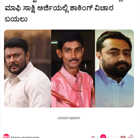
ಮಾಫಿ ಸಾಕ್ಷಿ ಅರ್ಜಿಯಲ್ಲಿ ಶಾಕಿಂಗ್‌ ವಿಚಾರ
ಬಯಲು
ADVERTISEMENT
ಅ
ಅ