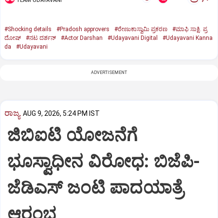
TEAM UDAYAVANI
#Shocking details
#Pradosh approvers
#ರೇಣುಕಾಸ್ವಾಮಿ ಪ್ರಕರಣ
#ಮಾಫಿ ಸಾಕ್ಷಿ. ಪ್ರ
ದೋಷ್‌
#ನಟ ದರ್ಶನ್‌
#Actor Darshan
#Udayavani Digital
#Udayavani Kanna
da
#Udayavani
ADVERTISEMENT
ರಾಜ್ಯ
AUG 9, 2026, 5:24 PM IST
ಜಿಬಿಐಟಿ ಯೋಜನೆಗೆ
ಭೂಸ್ವಾಧೀನ ವಿರೋಧ: ಬಿಜೆಪಿ-
ಜೆಡಿಎಸ್‌ ಜಂಟಿ ಪಾದಯಾತ್ರೆ
ಆರಂಭ