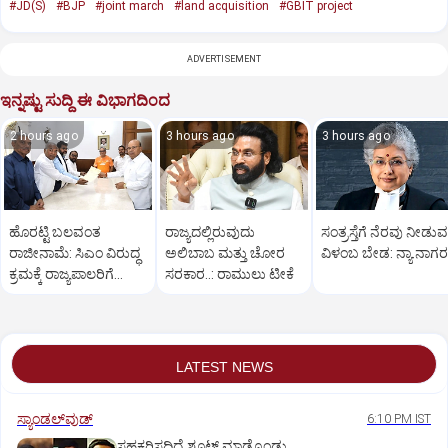
#JD(S)
#BJP
#joint march
#land acquisition
#GBIT project
ADVERTISEMENT
ಇನ್ನಷ್ಟು ಸುದ್ದಿ ಈ ವಿಭಾಗದಿಂದ
2 hours ago
3 hours ago
3 hours ago
ಹೊರಟ್ಟಿ ಬಲವಂತ
ರಾಜ್ಯದಲ್ಲಿರುವುದು
ಸಂತ್ರಸ್ತೆಗೆ ನೆರವು ನೀಡುವಲ
ರಾಜೀನಾಮೆ: ಸಿಎಂ ವಿರುದ್ಧ
ಅಲಿಬಾಬ ಮತ್ತು ಚೋರ
ವಿಳಂಬ ಬೇಡ: ನ್ಯಾ.ನಾಗರತ
ಕ್ರಮಕ್ಕೆ ರಾಜ್ಯಪಾಲರಿಗೆ
ಸರಕಾರ..: ರಾಮುಲು ಟೀಕೆ
ಬಿಜೆಪಿ, ಜೆಡಿಎಸ್ ಮನವಿ
LATEST NEWS
ಸ್ಯಾಂಡಲ್‌ವುಡ್‌
6:10 PM IST
ಸಹಕರಿಸದಿದ್ರೆ ಶೂಟ್‌ ಮಾಡ್ಕೊಂಡು