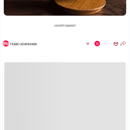
ADVERTISEMENT
ಅ
ಅ
TEAM UDAYAVANI