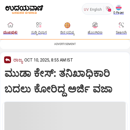
UV
English
E-Paper
ಮುಖಪುಟ
ಸುದ್ದಿ ವಿಭಾಗ
ದಿನ ಭವಿಷ್ಯ
ಹೊಂಗಿರಣ
Search
ADVERTISEMENT
ರಾಜ್ಯ
OCT 10, 2025, 8:55 AM IST
ಮುಡಾ ಕೇಸ್‌: ತನಿಖಾಧಿಕಾರಿ
ಬದಲು ಕೋರಿದ್ದ ಅರ್ಜಿ ವಜಾ