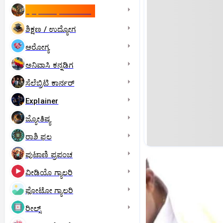
ಇಸ್ರೇಲ್- ಇರಾನ್‌ ಯುದ್ಧ
ಶಿಕ್ಷಣ / ಉದ್ಯೋಗ
ಆರೋಗ್ಯ
ಅನಿವಾಸಿ ಕನ್ನಡಿಗ
ಸೆಲೆಬ್ರಿಟಿ ಕಾರ್ನರ್‌
Explainer
ಜ್ಯೋತಿಷ್ಯ
ರಾಶಿ ಫಲ
ಪುಟಾಣಿ ಪ್ರಪಂಚ
ವೀಡಿಯೊ ಗ್ಯಾಲರಿ
ಫೋಟೋ ಗ್ಯಾಲರಿ
ರೀಲ್ಸ್