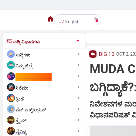
English
UV
ಸುದ್ದಿ ವಿಭಾಗಗಳು
BIG 10
OCT 2, 20
ಸುದ್ದಿಗಳು
MUDA Cas
ನಿಮ್ಮ ಜಿಲ್ಲೆ
ಕಾಮನ್‌ ವೆಲ್ತ್‌ ಗೇಮ್ಸ್‌
ಬಗ್ಗಿದ್ಯಾ
ಸಿನೆಮಾ
ಕ್ರೀಡೆ
ನಿವೇಶನಗಳ ಮರಳಿ
ವೆಬ್ ಎಕ್ಸ್‌ಕ್ಲೂಸಿವ್
ವಿಧಾನಪರಿಷತ್‌ 
ಕ್ರೈಮ್
ವೈವಿಧ್ಯ