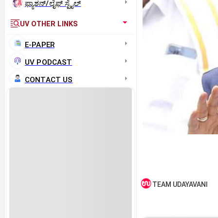
ಫ್ಯಾಶನ್/ಲೈಫ್‌ ಸ್ಟೈಲ್
UV OTHER LINKS
E-PAPER
UV PODCAST
CONTACT US
TEAM UDAYAVANI