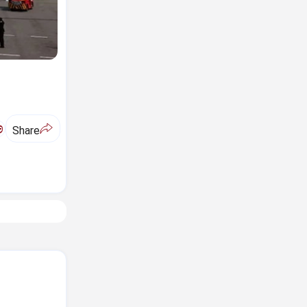
ಅ
Share