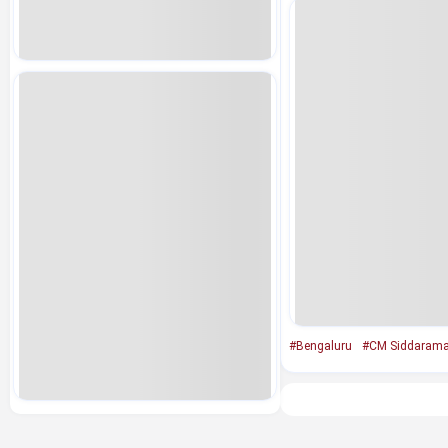
#Bengaluru
#CM Siddarama