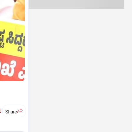
ಅ
Share