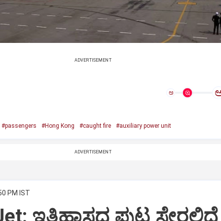
ADVERTISEMENT
ಅ
#passengers
#Hong Kong
#caught fire
#auxiliary power unit
ADVERTISEMENT
:50 PM IST
Jet: ಇತಿಹಾಸದ ಪುಟ ಸೇರಲಿದೆ