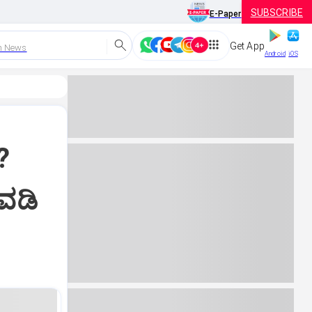
SUBSCRIBE
E-Paper
Get App
h News
Android
iOS
?
ೇವಡಿ