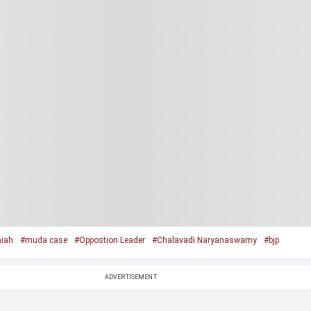
iah
#muda case
#Oppostion Leader
#Chalavadi Naryanaswamy
#bjp
ADVERTISEMENT