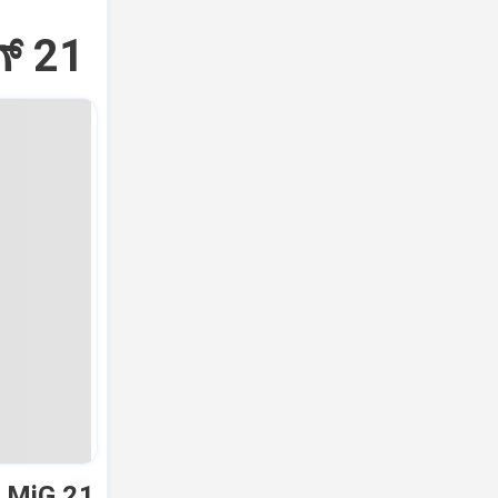
್‌ 21
ಿ MiG 21