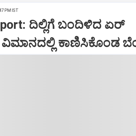
:47 PM IST
port: ದಿಲ್ಲಿಗೆ ಬಂದಿಳಿದ ಏರ್‌
ಿಮಾನದಲ್ಲಿ ಕಾಣಿಸಿಕೊಂಡ ಬೆಂ