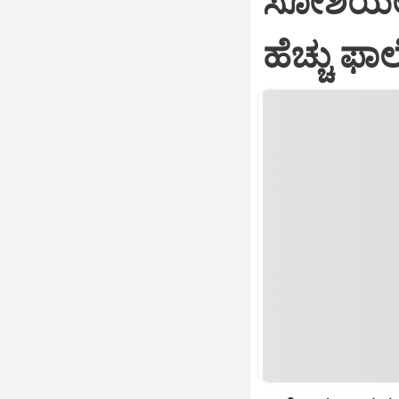
ಸೋಶಿಯಲ್‌
ಹೆಚ್ಚು ಫಾ