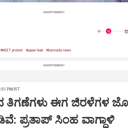
ADVERTISEMENT
ಅ
#NEET protest
#paper leak
#Kannada news
ADVERTISEMENT
3:51 PM IST
್ ನ ತಿಗಣೆಗಳು ಈಗ ಜಿರಳೆಗಳ ಜೊತ
ವೆ: ಪ್ರತಾಪ್ ಸಿಂಹ ವಾಗ್ದಾಳಿ