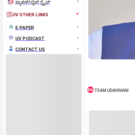
ಫ್ಯಾಶನ್/ಲೈಫ್‌ ಸ್ಟೈಲ್
UV OTHER LINKS
E-PAPER
UV PODCAST
CONTACT US
TEAM UDAYAVANI