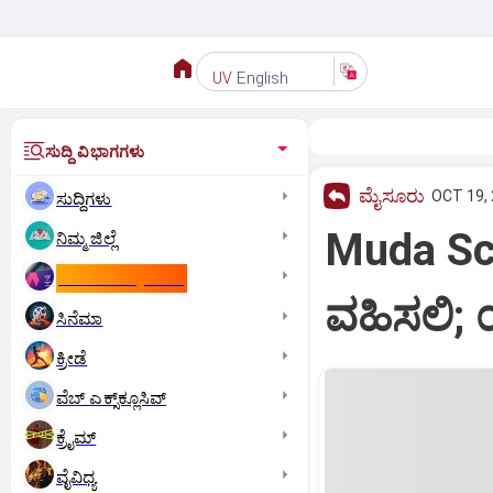
English
UV
ಸುದ್ದಿ ವಿಭಾಗಗಳು
ಮೈಸೂರು
OCT 19, 
ಸುದ್ದಿಗಳು
Muda Sc
ನಿಮ್ಮ ಜಿಲ್ಲೆ
ಕಾಮನ್‌ ವೆಲ್ತ್‌ ಗೇಮ್ಸ್‌
ವಹಿಸಲಿ;
ಸಿನೆಮಾ
ಕ್ರೀಡೆ
ವೆಬ್ ಎಕ್ಸ್‌ಕ್ಲೂಸಿವ್
ಕ್ರೈಮ್
ವೈವಿಧ್ಯ