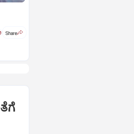
ಅ
Share
ೆಗೆ