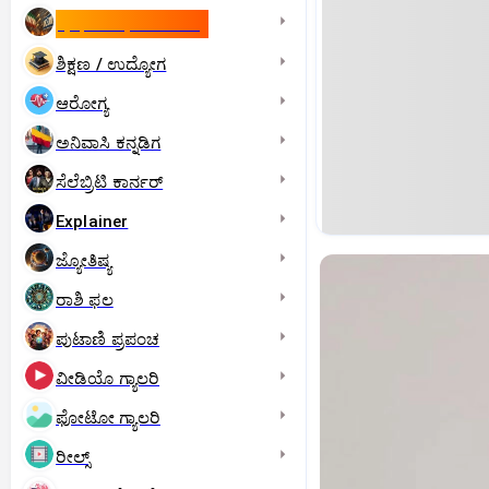
ಇಸ್ರೇಲ್- ಇರಾನ್‌ ಯುದ್ಧ
ಶಿಕ್ಷಣ / ಉದ್ಯೋಗ
ಆರೋಗ್ಯ
ಅನಿವಾಸಿ ಕನ್ನಡಿಗ
ಸೆಲೆಬ್ರಿಟಿ ಕಾರ್ನರ್‌
Explainer
ಜ್ಯೋತಿಷ್ಯ
ರಾಶಿ ಫಲ
ಪುಟಾಣಿ ಪ್ರಪಂಚ
ವೀಡಿಯೊ ಗ್ಯಾಲರಿ
ಫೋಟೋ ಗ್ಯಾಲರಿ
ರೀಲ್ಸ್