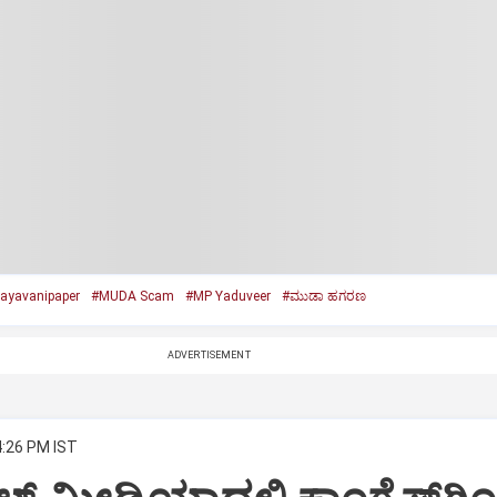
ayavanipaper
#MUDA Scam
#MP Yaduveer
#ಮುಡಾ ಹಗರಣ
ADVERTISEMENT
4:26 PM IST