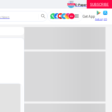
SUBSCRIBE
E-Paper
Get App
h News
Android
iOS